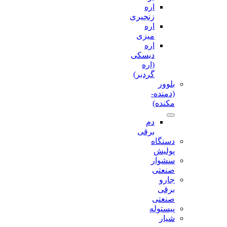
اره
زنجیری
اره
میزی
اره
دیسکی
(اره
گردبر)
بلوور
(دمنده-
مکنده)
دم
برقی
دستگاه
پولیش
سشوار
صنعتی
جارو
برقی
صنعتی
پیستوله
شیار