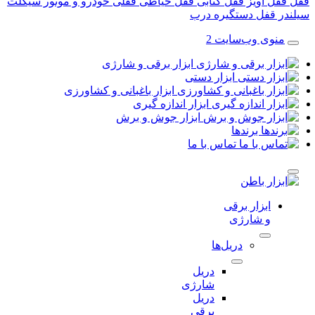
قفل آویز
قفل کتابی
قفل حیاطی
قفلی خودرو و موتور سیکلت
در قفل
دستگیره درب
منوی وب‌سایت 2
ابزار برقی و شارژی
ابزار دستی
ابزار باغبانی و کشاورزی
ابزار اندازه گیری
ابزار جوش و برش
برندها
تماس با ما
ابزار برقی
و شارژی
دریل‌ها
دریل
شارژی
دریل
برقی