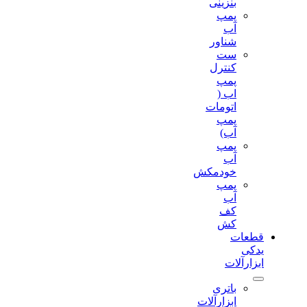
بنزینی
پمپ
آب
شناور
ست
کنترل
پمپ
اب (
اتومات
پمپ
آب)
پمپ
آب
خودمکش
پمپ
آب
کف
کش
قطعات
یدکی
ابزارآلات
باتری
ابزارآلات