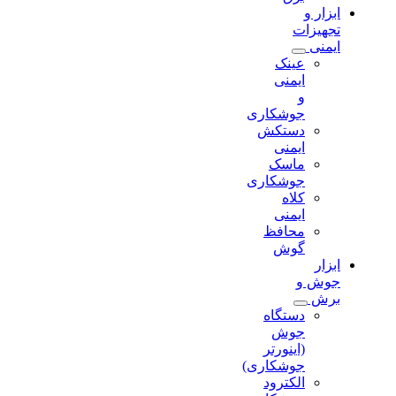
ابزار و
تجهیزات
ایمنی
عینک
ایمنی
و
جوشکاری
دستکش
ایمنی
ماسک
جوشکاری
کلاه
ایمنی
محافظ
گوش
ابزار
جوش و
برش
دستگاه
جوش
(اینورتر
جوشکاری)
الکترود