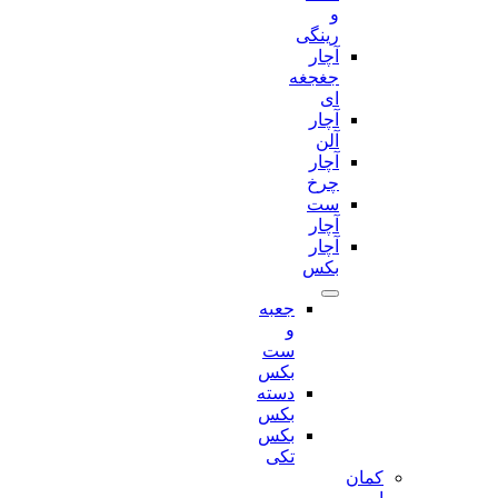
و
رینگی
آچار
جغجغه
ای
آچار
آلن
آچار
چرخ
ست
آچار
آچار
بکس
جعبه
و
ست
بکس
دسته
بکس
بکس
تکی
کمان