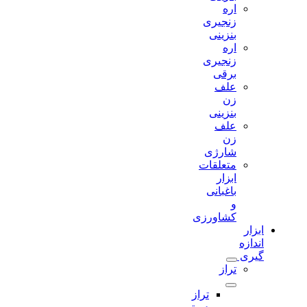
اره
زنجیری
بنزینی
اره
زنجیری
برقی
علف
زن
بنزینی
علف
زن
شارژی
متعلقات
ابزار
باغبانی
و
کشاورزی
ابزار
اندازه
گیری
تراز
تراز