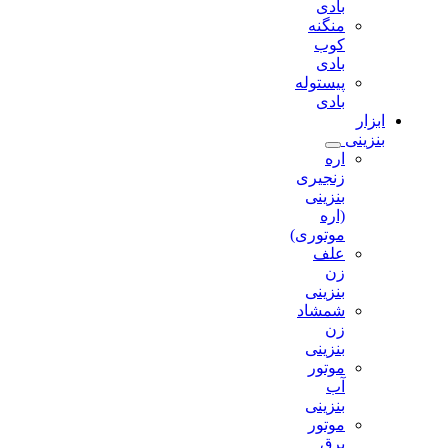
بادی
منگنه
کوب
بادی
پیستوله
بادی
ابزار
بنزینی
اره
زنجیری
بنزینی
(اره
موتوری)
علف
زن
بنزینی
شمشاد
زن
بنزینی
موتور
آب
بنزینی
موتور
برق