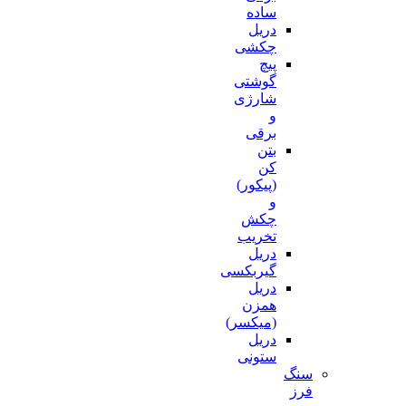
ساده
دریل
چکشی
پیچ
گوشتی
شارژی
و
برقی
بتن
کن
(پیکور)
و
چکش
تخریب
دریل
گیربکسی
دریل
همزن
(میکسر)
دریل
ستونی
سنگ
فرز