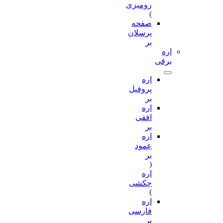
رومیزی
)
صفحه
پرسلان
بر
اره
برقی
اره
پروفیل
بر
اره
افقی
بر
اره
عمود
بر
(
اره
چکشی
)
اره
فارسی
بر