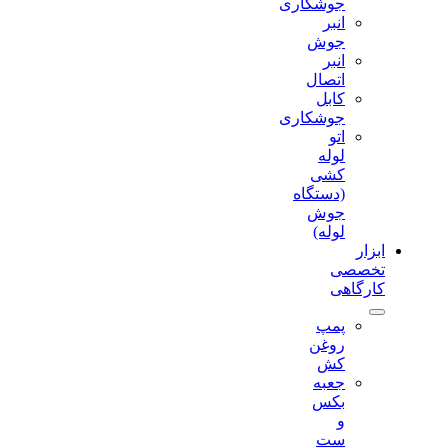
جوشکاری
انبر
جوش
انبر
اتصال
کابل
جوشکاری
اتو
لوله
کشی
(دستگاه
جوش
لوله)
ابزار
تخصصی
کارگاهی
پمپ
روغن
کش
جعبه
بکس
و
ست