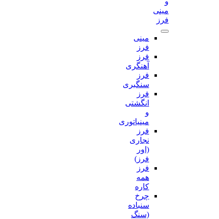
و
مینی
فرز
مینی
فرز
فرز
آهنگری
فرز
سنگبری
فرز
انگشتی
و
مینیاتوری
فرز
نجاری
(اور
فرز)
فرز
همه
کاره
چرخ
سنباده
(سنگ