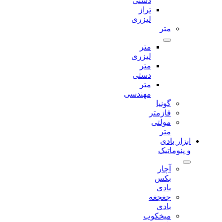
دستی
تراز
لیزری
متر
متر
لیزری
متر
دستی
متر
مهندسی
گونیا
فازمتر
مولتی
متر
ابزار بادی
و پنوماتیک
آچار
بکس
بادی
جغجغه
بادی
میخکوب