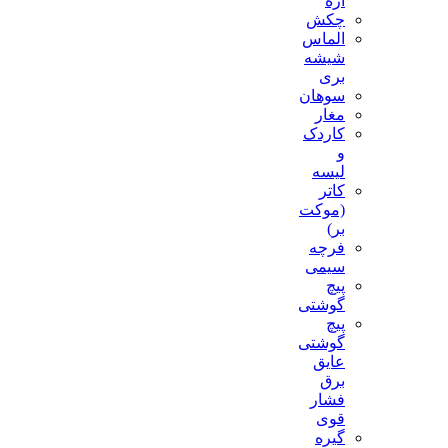
اره
چکش
الماس
شیشه
بری
سوهان
مغار
کاردک
و
لیسه
کاتر
(موکت
بر)
فرچه
سیمی
پیچ‌
گوشتی
پیچ
گوشتی
عایق
برق
فشار
قوی
گیره