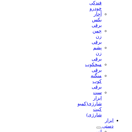
فندکی
خودرو
آچار
بکس
برقی
چمن
زن
برقی
پشم
زن
برقی
میخکوب
برقی
منگنه
کوب
برقی
ست
ابزار
شارژی(کمبو
کیت
شارژی)
ابزار
دستی
انبر