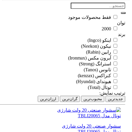
فقط محصولات موجود
ان
2000
د
اینکو (Ingco)
نیکون (Neekon)
رابین (Rabin)
آیرون مکس (Ironmax)
استرانگ (Strong)
تانوس (Tanos)
کنزاکس (kenzax)
هیوندای (Hyundai)
توتال (Total)
تیب نمایش:
دیدترین
محبوب‌ترین
گران‌ترین
ارزان‌ترین
سشوار صنعتی 20 ولت شارژی
توتال مدل TBLI20065