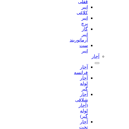
قفلی
انبر
کلاغی
انبر
پرچ
گاز
انبر
آرماتوربند
ست
انبر
آچار
آچار
فرانسه
آچار
لوله
گیر
آچار
شلاقی
(آچار
لوله
گیر)
آچار
تخت