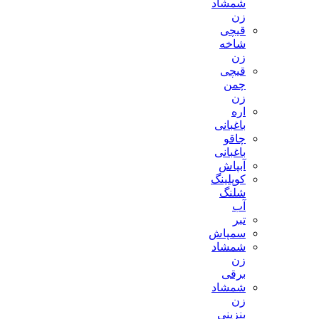
شمشاد
زن
قیچی
شاخه
زن
قیچی
چمن
زن
اره
باغبانی
چاقو
باغبانی
آبپاش
کوپلینگ
شلنگ
آب
تبر
سمپاش
شمشاد
زن
برقی
شمشاد
زن
بنزینی