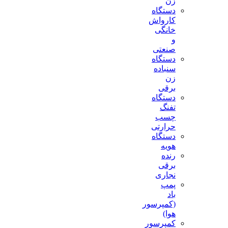
زن
دستگاه
کارواش
خانگی
و
صنعتی
دستگاه
سنباده
زن
برقی
دستگاه
تفنگ
چسب
حرارتی
دستگاه
هویه
رنده
برقی
نجاری
پمپ
باد
(کمپرسور
هوا)
کمپرسور