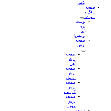
بکس
صفحه
سنگ و
سنباده
پوست
بره
(پد
پولیش)
صفحه
برش‌
صفحه
برش‌
آهن
صفحه
برش‌
استیل
صفحه
برش‌
گرانیت
صفحه
برش
چوب
صفحه