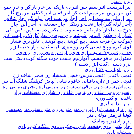
 دستی
نبردست
انبر سیم چین
انبر دم باریک
انبر خار باز کن و خار جمع
نبر پرس
انبر سیم لخت کن
انبر قفلی
انبر کلاغی
انبر پرچ
گاز
آرماتوربند
ست انبر
آچار
آچار فرانسه
آچار لوله گیر
آچار شلاقی
 لوله گیر)
آچار تخت و رینگی
آچار جغجغه ای
آچار آلن
آچار
ست آچار
آچار بکس
جعبه و ست بکس
دسته بکس
بکس تکی
 اره
چکش
الماس شیشه بری
سوهان
مغار
کاردک و لیسه
کاتر
ت بر)
فرچه سیمی
پیچ‌ گوشتی
پیچ گوشتی عایق برق فشار
گیره و پیچ دستی
گیره رو میزی
تلمبه
کیف ابزار
جعبه ابزار
وغنی
جک سوسماری
قیچی لوله بر
قیچی ورق بر
قیچی
ل بر
چاقو
چسب آکواریوم
چسب چوب
منگنه کوب دستی
ست
 دستی (کیت ابزار دستی)
 باغبانی و کشاورزی
 باغبانی (قیچی هرس)
قیچی شمشاد زن
قیچی شاخه زن
 چمن زن
اره باغبانی
چاقو باغبانی
آبپاش
کوپلینگ شلنگ آب
تبر
اش
شمشاد زن برقی
شمشاد زن بنزینی
اره زنجیری بنزینی
اره
ری برقی
علف زن بنزینی
علف زن شارژی
متعلقات ابزار
انی و کشاورزی
 اندازه گیری
تراز دستی
تراز لیزری
متر
متر لیزری
متر دستی
متر مهندسی
فازمتر
مولتی متر
 بادی و پنوماتیک
 بکس بادی
جغجغه بادی
میخکوب بادی
منگنه کوب بادی
له بادی