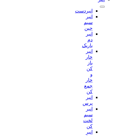
انبردست
انبر
سیم
چین
انبر
دم
باریک
انبر
خار
باز
کن
و
خار
جمع
کن
انبر
پرس
انبر
سیم
لخت
کن
انبر