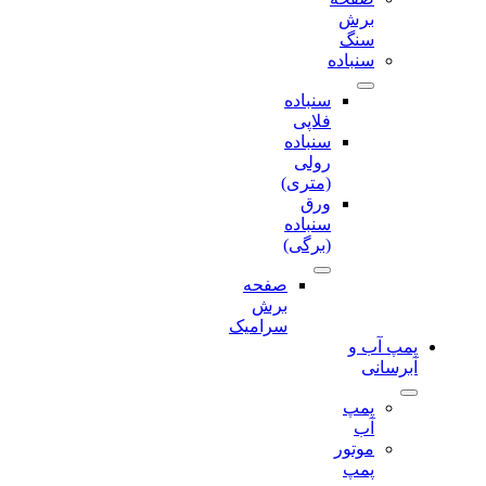
برش‌
سنگ
سنباده
سنباده
فلاپی
سنباده
رولی
(متری)
ورق
سنباده
(برگی)
صفحه
برش‌
سرامیک
پمپ آب و
آبرسانی
پمپ
آب
موتور
پمپ