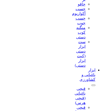
چاقو
چسب
آکواریوم
چسب
چوب
منگنه
کوب
دستی
ست
ابزار
دستی
(کیت
ابزار
دستی)
ابزار
باغبانی و
کشاورزی
قیچی
باغبانی
(قیچی
هرس)
قیچی