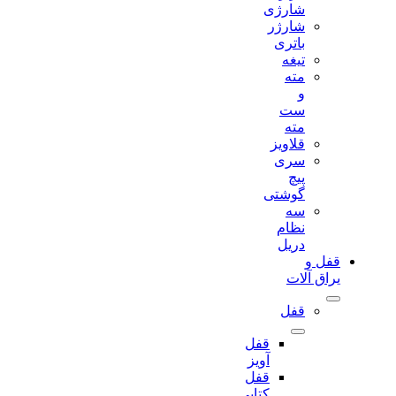
شارژی
شارژر
باتری
تیغه
مته
و
ست
مته
قلاویز
سری
پیچ
گوشتی
سه
نظام
دریل
قفل و
یراق آلات
قفل
قفل
آویز
قفل
کتابی