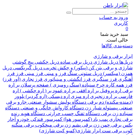
ود به حساب
ربری
د خرید شما
لی است.
بندی کالاها
 برقی و شارژی
ها
دریل شارژی
دریل برقی ساده
دریل چکشی
پیچ گوشتی
ی و برقی
بتن کن (پیکور) و چکش تخریب
دریل گیربکسی
دریل
 (میکسر)
دریل ستونی
سنگ فرز و مینی فرز
مینی فرز
فرز
ری
فرز سنگبری
فرز انگشتی و مینیاتوری
فرز نجاری (اور فرز)
همه کاره
چرخ سنباده (سنگ رومیزی )
صفحه پرسلان بر
اره
اره پروفیل بر
اره افقی بر
اره عمود بر ( اره چکشی )
اره
ی بر
اره زنجیری
اره میزی
اره دیسکی (اره گردبر)
بلوور
ده-مکنده)
دم برقی
دستگاه پولیش
سشوار صنعتی
جارو برقی
تی
پیستوله
شیار زن
دستگاه کارواش خانگی و صنعتی
دستگاه
ده زن برقی
دستگاه تفنگ چسب حرارتی
دستگاه هویه
رنده
 نجاری
پمپ باد (کمپرسور هوا)
کمپرسور فندکی خودرو
آچار
برقی
چمن زن برقی
پشم زن برقی
میخکوب برقی
منگنه
برقی
ست ابزار شارژی(کمبو کیت شارژی)