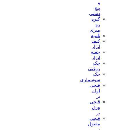
و
پیچ
دستی
گیره
رو
میزی
تلمبه
کیف
ابزار
جعبه
ابزار
جک
روغنی
جک
سوسماری
قیچی
لوله
بر
قیچی
ورق
بر
قیچی
مفتول
بر