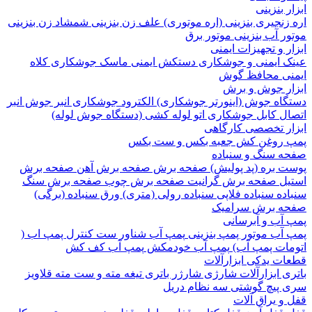
 بنزینی
نجیری بنزینی (اره موتوری)
علف زن بنزینی
شمشاد زن بنزینی
 آب بنزینی
موتور برق
 و تجهیزات ایمنی
 ایمنی و جوشکاری
دستکش ایمنی
ماسک جوشکاری
کلاه
ی
محافظ گوش
ر جوش و برش
اه جوش (اینورتر جوشکاری)
الکترود جوشکاری
انبر جوش
انبر
ل
کابل جوشکاری
اتو لوله کشی (دستگاه جوش لوله)
ر تخصصی کارگاهی
روغن کش
جعبه بکس و ست بکس
 سنگ و سنباده
 بره (پد پولیش)
صفحه برش‌
صفحه برش‌ آهن
صفحه برش‌
ل
صفحه برش‌ گرانیت
صفحه برش چوب
صفحه برش‌ سنگ
ده
سنباده فلاپی
سنباده رولی (متری)
ورق سنباده (برگی)
 برش‌ سرامیک
آب و آبرسانی
آب
موتور پمپ بنزینی
پمپ آب شناور
ست کنترل پمپ اب (
ات پمپ آب)
پمپ آب خودمکش
پمپ آب کف کش
ت یدکی ابزارآلات
 ابزارآلات شارژی
شارژر باتری
تیغه
مته و ست مته
قلاویز
پیچ گوشتی
سه نظام دریل
 یراق آلات