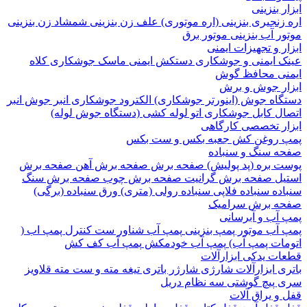
 بنزینی
نجیری بنزینی (اره موتوری)
علف زن بنزینی
شمشاد زن بنزینی
 آب بنزینی
موتور برق
 و تجهیزات ایمنی
 ایمنی و جوشکاری
دستکش ایمنی
ماسک جوشکاری
کلاه
ی
محافظ گوش
ر جوش و برش
اه جوش (اینورتر جوشکاری)
الکترود جوشکاری
انبر جوش
انبر
ل
کابل جوشکاری
اتو لوله کشی (دستگاه جوش لوله)
ر تخصصی کارگاهی
روغن کش
جعبه بکس و ست بکس
 سنگ و سنباده
 بره (پد پولیش)
صفحه برش‌
صفحه برش‌ آهن
صفحه برش‌
ل
صفحه برش‌ گرانیت
صفحه برش چوب
صفحه برش‌ سنگ
ده
سنباده فلاپی
سنباده رولی (متری)
ورق سنباده (برگی)
 برش‌ سرامیک
آب و آبرسانی
آب
موتور پمپ بنزینی
پمپ آب شناور
ست کنترل پمپ اب (
ات پمپ آب)
پمپ آب خودمکش
پمپ آب کف کش
ت یدکی ابزارآلات
 ابزارآلات شارژی
شارژر باتری
تیغه
مته و ست مته
قلاویز
پیچ گوشتی
سه نظام دریل
 یراق آلات