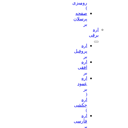
رومیزی
)
صفحه
پرسلان
بر
اره
برقی
اره
پروفیل
بر
اره
افقی
بر
اره
عمود
بر
(
اره
چکشی
)
اره
فارسی
بر