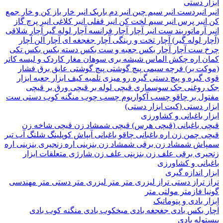
 دستی
نبردست
انبر سیم چین
انبر دم باریک
انبر خار باز کن و خار جمع
نبر پرس
انبر سیم لخت کن
انبر قفلی
انبر کلاغی
انبر پرچ
گاز
آرماتوربند
ست انبر
آچار
آچار فرانسه
آچار لوله گیر
آچار شلاقی
 لوله گیر)
آچار تخت و رینگی
آچار جغجغه ای
آچار آلن
آچار
ست آچار
آچار بکس
جعبه و ست بکس
دسته بکس
بکس تکی
 اره
چکش
الماس شیشه بری
سوهان
مغار
کاردک و لیسه
کاتر
ت بر)
فرچه سیمی
پیچ‌ گوشتی
پیچ گوشتی عایق برق فشار
گیره و پیچ دستی
گیره رو میزی
تلمبه
کیف ابزار
جعبه ابزار
وغنی
جک سوسماری
قیچی لوله بر
قیچی ورق بر
قیچی
ل بر
چاقو
چسب آکواریوم
چسب چوب
منگنه کوب دستی
ست
 دستی (کیت ابزار دستی)
 باغبانی و کشاورزی
 باغبانی (قیچی هرس)
قیچی شمشاد زن
قیچی شاخه زن
 چمن زن
اره باغبانی
چاقو باغبانی
آبپاش
کوپلینگ شلنگ آب
تبر
اش
شمشاد زن برقی
شمشاد زن بنزینی
اره زنجیری بنزینی
اره
ری برقی
علف زن بنزینی
علف زن شارژی
متعلقات ابزار
انی و کشاورزی
 اندازه گیری
تراز دستی
تراز لیزری
متر
متر لیزری
متر دستی
متر مهندسی
فازمتر
مولتی متر
 بادی و پنوماتیک
 بکس بادی
جغجغه بادی
میخکوب بادی
منگنه کوب بادی
له بادی