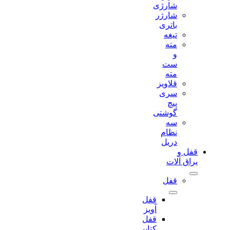
شارژی
شارژر
باتری
تیغه
مته
و
ست
مته
قلاویز
سری
پیچ
گوشتی
سه
نظام
دریل
قفل و
یراق آلات
قفل
قفل
آویز
قفل
کتابی