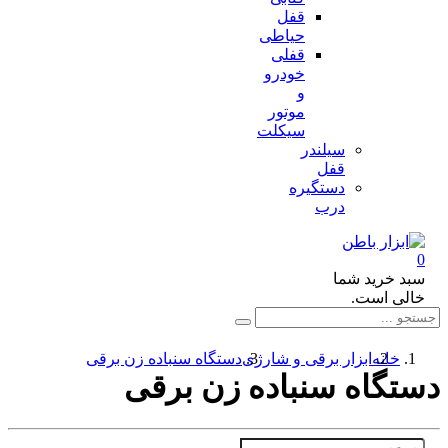
قفل
حیاطی
قفلی
خودرو
و
موتور
سیکلت
سیلندر
قفل
دستگیره
درب
د خرید شما
لی است.
خانه
ابزار برقی و شارژی
دستگاه سنباده زن برقی
تگاه سنباده زن برقی