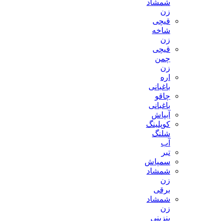
شمشاد
زن
قیچی
شاخه
زن
قیچی
چمن
زن
اره
باغبانی
چاقو
باغبانی
آبپاش
کوپلینگ
شلنگ
آب
تبر
سمپاش
شمشاد
زن
برقی
شمشاد
زن
بنزینی