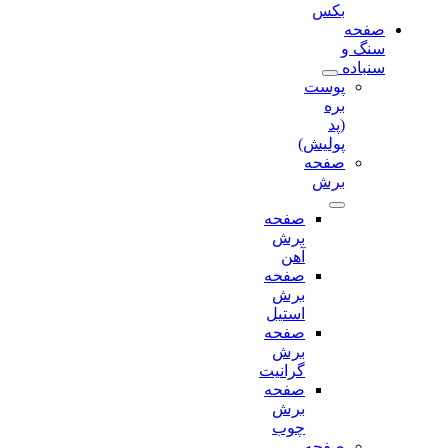
بکس
صفحه
سنگ و
سنباده
پوست
بره
(پد
پولیش)
صفحه
برش‌
صفحه
برش‌
آهن
صفحه
برش‌
استیل
صفحه
برش‌
گرانیت
صفحه
برش
چوب
صفحه