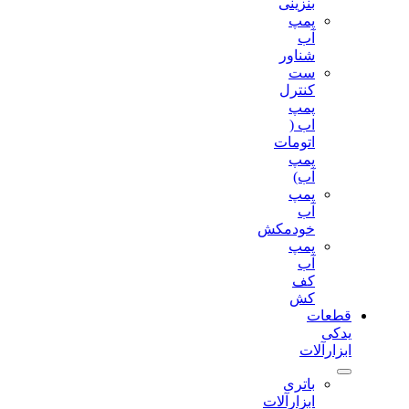
بنزینی
پمپ
آب
شناور
ست
کنترل
پمپ
اب (
اتومات
پمپ
آب)
پمپ
آب
خودمکش
پمپ
آب
کف
کش
قطعات
یدکی
ابزارآلات
باتری
ابزارآلات