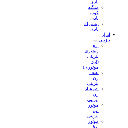
بادی
منگنه
کوب
بادی
پیستوله
بادی
ابزار
بنزینی
اره
زنجیری
بنزینی
(اره
موتوری)
علف
زن
بنزینی
شمشاد
زن
بنزینی
موتور
آب
بنزینی
موتور
برق