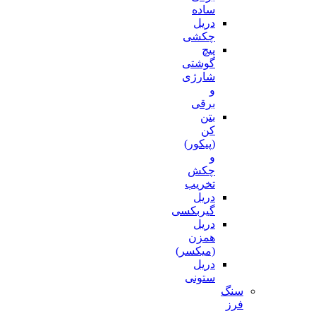
ساده
دریل
چکشی
پیچ
گوشتی
شارژی
و
برقی
بتن
کن
(پیکور)
و
چکش
تخریب
دریل
گیربکسی
دریل
همزن
(میکسر)
دریل
ستونی
سنگ
فرز