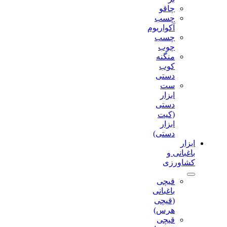
چاقو
چسب
آکواریوم
چسب
چوب
منگنه
کوب
دستی
ست
ابزار
دستی
(کیت
ابزار
دستی)
ابزار
باغبانی و
کشاورزی
قیچی
باغبانی
(قیچی
هرس)
قیچی