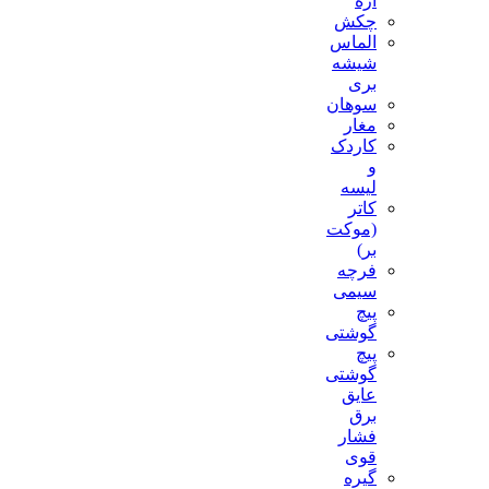
اره
چکش
الماس
شیشه
بری
سوهان
مغار
کاردک
و
لیسه
کاتر
(موکت
بر)
فرچه
سیمی
پیچ‌
گوشتی
پیچ
گوشتی
عایق
برق
فشار
قوی
گیره