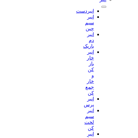
انبردست
انبر
سیم
چین
انبر
دم
باریک
انبر
خار
باز
کن
و
خار
جمع
کن
انبر
پرس
انبر
سیم
لخت
کن
انبر