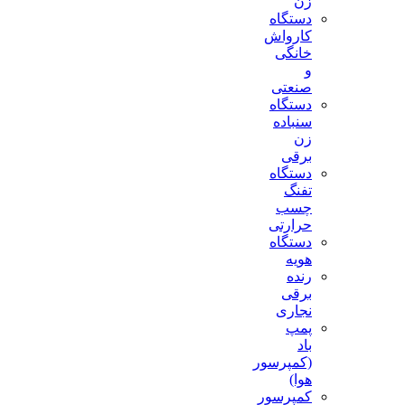
زن
دستگاه
کارواش
خانگی
و
صنعتی
دستگاه
سنباده
زن
برقی
دستگاه
تفنگ
چسب
حرارتی
دستگاه
هویه
رنده
برقی
نجاری
پمپ
باد
(کمپرسور
هوا)
کمپرسور