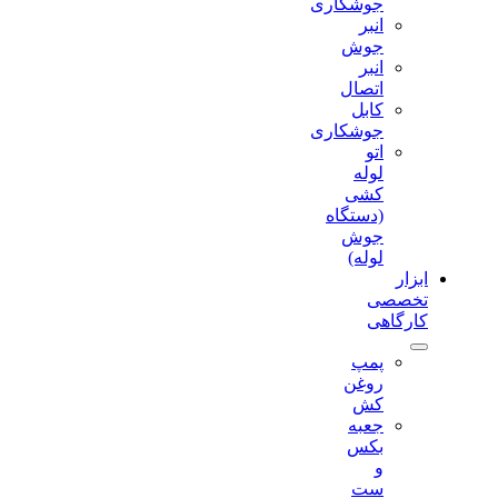
جوشکاری
انبر
جوش
انبر
اتصال
کابل
جوشکاری
اتو
لوله
کشی
(دستگاه
جوش
لوله)
ابزار
تخصصی
کارگاهی
پمپ
روغن
کش
جعبه
بکس
و
ست