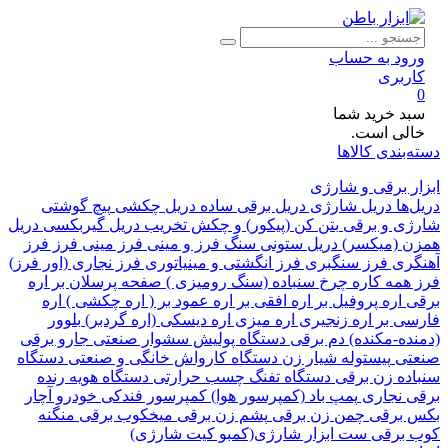
ود به حساب
ربری
د خرید شما
لی است.
بندی کالاها
 برقی و شارژی
ها
دریل شارژی
دریل برقی ساده
دریل چکشی
پیچ گوشتی
ی و برقی
بتن کن (پیکور) و چکش تخریب
دریل گیربکسی
دریل
 (میکسر)
دریل ستونی
سنگ فرز و مینی فرز
مینی فرز
فرز
ری
فرز سنگبری
فرز انگشتی و مینیاتوری
فرز نجاری (اور فرز)
همه کاره
چرخ سنباده (سنگ رومیزی )
صفحه پرسلان بر
اره
اره پروفیل بر
اره افقی بر
اره عمود بر ( اره چکشی )
اره
ی بر
اره زنجیری
اره میزی
اره دیسکی (اره گردبر)
بلوور
ده-مکنده)
دم برقی
دستگاه پولیش
سشوار صنعتی
جارو برقی
تی
پیستوله
شیار زن
دستگاه کارواش خانگی و صنعتی
دستگاه
ده زن برقی
دستگاه تفنگ چسب حرارتی
دستگاه هویه
رنده
 نجاری
پمپ باد (کمپرسور هوا)
کمپرسور فندکی خودرو
آچار
برقی
چمن زن برقی
پشم زن برقی
میخکوب برقی
منگنه
برقی
ست ابزار شارژی(کمبو کیت شارژی)