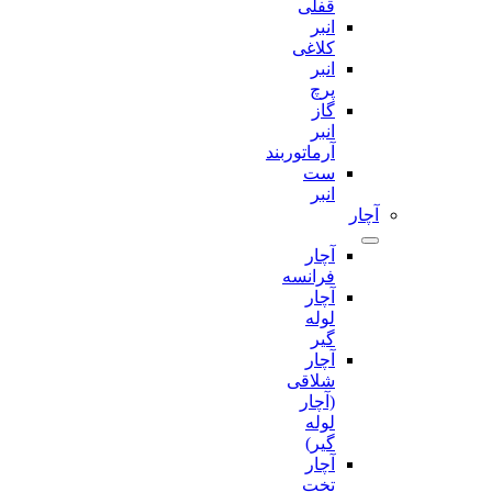
قفلی
انبر
کلاغی
انبر
پرچ
گاز
انبر
آرماتوربند
ست
انبر
آچار
آچار
فرانسه
آچار
لوله
گیر
آچار
شلاقی
(آچار
لوله
گیر)
آچار
تخت