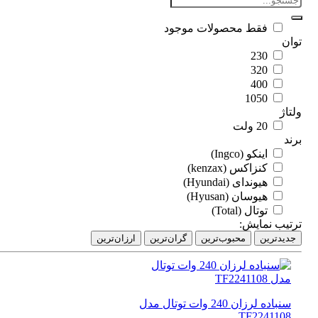
فقط محصولات موجود
ان
230
320
400
1050
اژ
20 ولت
د
اینکو (Ingco)
کنزاکس (kenzax)
هیوندای (Hyundai)
هیوسان (Hyusan)
توتال (Total)
تیب نمایش:
دیدترین
محبوب‌ترین
گران‌ترین
ارزان‌ترین
سنباده لرزان 240 وات توتال مدل
TF2241108