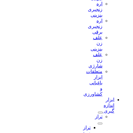
اره
زنجیری
بنزینی
اره
زنجیری
برقی
علف
زن
بنزینی
علف
زن
شارژی
متعلقات
ابزار
باغبانی
و
کشاورزی
ابزار
اندازه
گیری
تراز
تراز