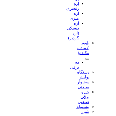
اره
زنجیری
اره
میزی
اره
دیسکی
(اره
گردبر)
بلوور
(دمنده-
مکنده)
دم
برقی
دستگاه
پولیش
سشوار
صنعتی
جارو
برقی
صنعتی
پیستوله
شیار