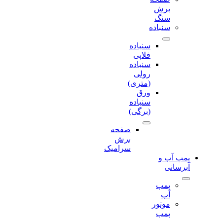
برش‌
سنگ
سنباده
سنباده
فلاپی
سنباده
رولی
(متری)
ورق
سنباده
(برگی)
صفحه
برش‌
سرامیک
پمپ آب و
آبرسانی
پمپ
آب
موتور
پمپ