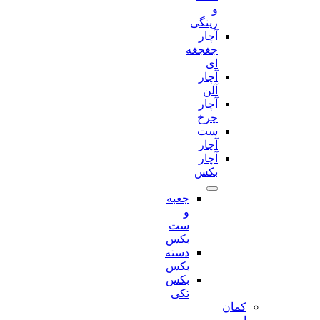
و
رینگی
آچار
جغجغه
ای
آچار
آلن
آچار
چرخ
ست
آچار
آچار
بکس
جعبه
و
ست
بکس
دسته
بکس
بکس
تکی
کمان