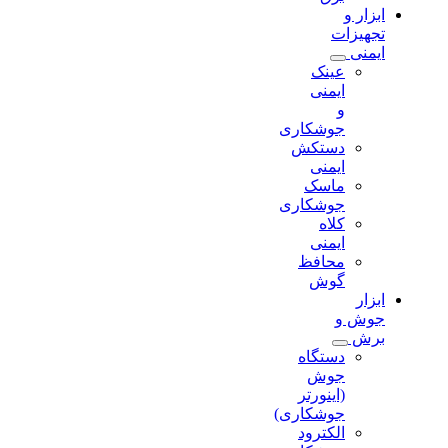
ابزار و
تجهیزات
ایمنی
عینک
ایمنی
و
جوشکاری
دستکش
ایمنی
ماسک
جوشکاری
کلاه
ایمنی
محافظ
گوش
ابزار
جوش و
برش
دستگاه
جوش
(اینورتر
جوشکاری)
الکترود