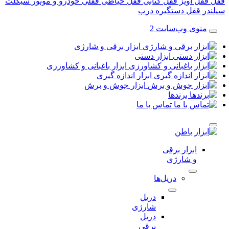
قفل آویز
قفل کتابی
قفل حیاطی
قفلی خودرو و موتور سیکلت
در قفل
دستگیره درب
منوی وب‌سایت 2
ابزار برقی و شارژی
ابزار دستی
ابزار باغبانی و کشاورزی
ابزار اندازه گیری
ابزار جوش و برش
برندها
تماس با ما
ابزار برقی
و شارژی
دریل‌ها
دریل
شارژی
دریل
برقی