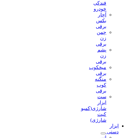
فندکی
خودرو
آچار
بکس
برقی
چمن
زن
برقی
پشم
زن
برقی
میخکوب
برقی
منگنه
کوب
برقی
ست
ابزار
شارژی(کمبو
کیت
شارژی)
ابزار
دستی
انبر