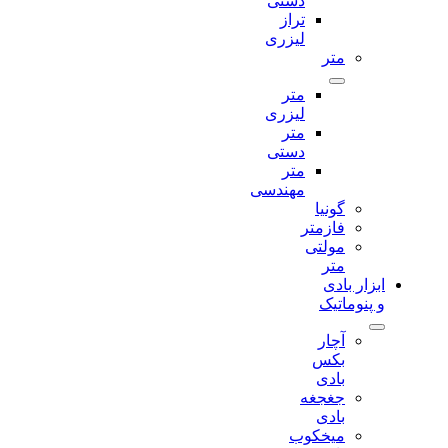
دستی
تراز
لیزری
متر
متر
لیزری
متر
دستی
متر
مهندسی
گونیا
فازمتر
مولتی
متر
ابزار بادی
و پنوماتیک
آچار
بکس
بادی
جغجغه
بادی
میخکوب