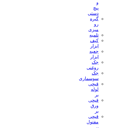
و
پیچ
دستی
گیره
رو
میزی
تلمبه
کیف
ابزار
جعبه
ابزار
جک
روغنی
جک
سوسماری
قیچی
لوله
بر
قیچی
ورق
بر
قیچی
مفتول
بر