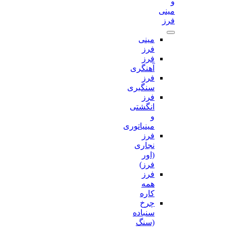
و
مینی
فرز
مینی
فرز
فرز
آهنگری
فرز
سنگبری
فرز
انگشتی
و
مینیاتوری
فرز
نجاری
(اور
فرز)
فرز
همه
کاره
چرخ
سنباده
(سنگ