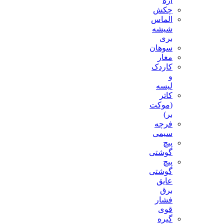
اره
چکش
الماس
شیشه
بری
سوهان
مغار
کاردک
و
لیسه
کاتر
(موکت
بر)
فرچه
سیمی
پیچ‌
گوشتی
پیچ
گوشتی
عایق
برق
فشار
قوی
گیره