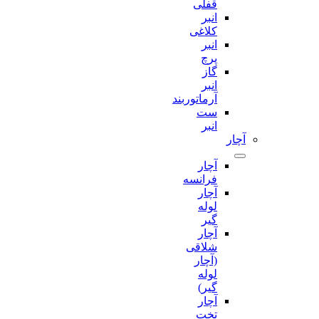
قفلی
انبر
کلاغی
انبر
پرچ
گاز
انبر
آرماتوربند
ست
انبر
آچار
آچار
فرانسه
آچار
لوله
گیر
آچار
شلاقی
(آچار
لوله
گیر)
آچار
تخت