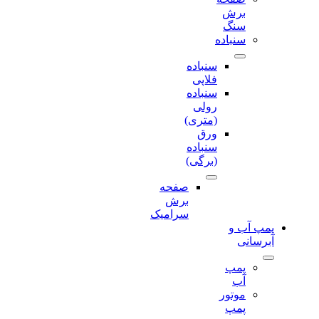
برش‌
سنگ
سنباده
سنباده
فلاپی
سنباده
رولی
(متری)
ورق
سنباده
(برگی)
صفحه
برش‌
سرامیک
پمپ آب و
آبرسانی
پمپ
آب
موتور
پمپ