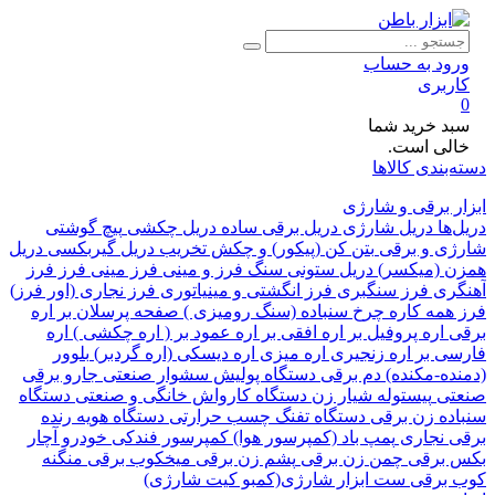
ود به حساب
ربری
د خرید شما
لی است.
بندی کالاها
 برقی و شارژی
ها
دریل شارژی
دریل برقی ساده
دریل چکشی
پیچ گوشتی
ی و برقی
بتن کن (پیکور) و چکش تخریب
دریل گیربکسی
دریل
 (میکسر)
دریل ستونی
سنگ فرز و مینی فرز
مینی فرز
فرز
ری
فرز سنگبری
فرز انگشتی و مینیاتوری
فرز نجاری (اور فرز)
همه کاره
چرخ سنباده (سنگ رومیزی )
صفحه پرسلان بر
اره
اره پروفیل بر
اره افقی بر
اره عمود بر ( اره چکشی )
اره
ی بر
اره زنجیری
اره میزی
اره دیسکی (اره گردبر)
بلوور
ده-مکنده)
دم برقی
دستگاه پولیش
سشوار صنعتی
جارو برقی
تی
پیستوله
شیار زن
دستگاه کارواش خانگی و صنعتی
دستگاه
ده زن برقی
دستگاه تفنگ چسب حرارتی
دستگاه هویه
رنده
 نجاری
پمپ باد (کمپرسور هوا)
کمپرسور فندکی خودرو
آچار
برقی
چمن زن برقی
پشم زن برقی
میخکوب برقی
منگنه
برقی
ست ابزار شارژی(کمبو کیت شارژی)