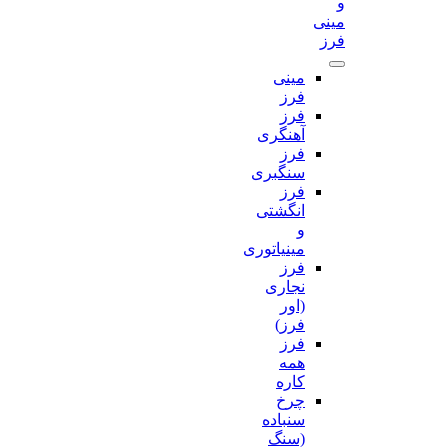
و
مینی
فرز
مینی
فرز
فرز
آهنگری
فرز
سنگبری
فرز
انگشتی
و
مینیاتوری
فرز
نجاری
(اور
فرز)
فرز
همه
کاره
چرخ
سنباده
(سنگ