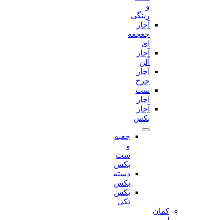
و
رینگی
آچار
جغجغه
ای
آچار
آلن
آچار
چرخ
ست
آچار
آچار
بکس
جعبه
و
ست
بکس
دسته
بکس
بکس
تکی
کمان