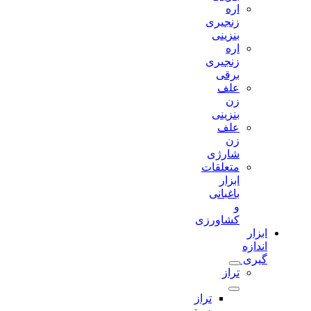
اره
زنجیری
بنزینی
اره
زنجیری
برقی
علف
زن
بنزینی
علف
زن
شارژی
متعلقات
ابزار
باغبانی
و
کشاورزی
ابزار
اندازه
گیری
تراز
تراز