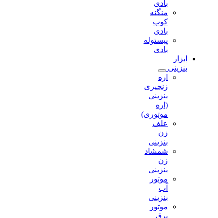
بادی
منگنه
کوب
بادی
پیستوله
بادی
ابزار
بنزینی
اره
زنجیری
بنزینی
(اره
موتوری)
علف
زن
بنزینی
شمشاد
زن
بنزینی
موتور
آب
بنزینی
موتور
برق