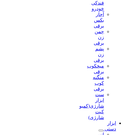
فندکی
خودرو
آچار
بکس
برقی
چمن
زن
برقی
پشم
زن
برقی
میخکوب
برقی
منگنه
کوب
برقی
ست
ابزار
شارژی(کمبو
کیت
شارژی)
ابزار
دستی
انبر