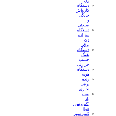
زن
دستگاه
کارواش
خانگی
و
صنعتی
دستگاه
سنباده
زن
برقی
دستگاه
تفنگ
چسب
حرارتی
دستگاه
هویه
رنده
برقی
نجاری
پمپ
باد
(کمپرسور
هوا)
کمپرسور