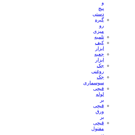
و
پیچ
دستی
گیره
رو
میزی
تلمبه
کیف
ابزار
جعبه
ابزار
جک
روغنی
جک
سوسماری
قیچی
لوله
بر
قیچی
ورق
بر
قیچی
مفتول
بر