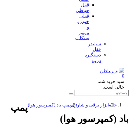
قفل
حیاطی
قفلی
خودرو
و
موتور
سیکلت
سیلندر
قفل
دستگیره
درب
د خرید شما
لی است.
خانه
ابزار برقی و شارژی
پمپ باد (کمپرسور هوا)
پمپ
 (کمپرسور هوا)