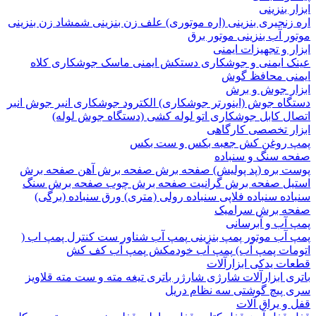
 بنزینی
نجیری بنزینی (اره موتوری)
علف زن بنزینی
شمشاد زن بنزینی
 آب بنزینی
موتور برق
 و تجهیزات ایمنی
 ایمنی و جوشکاری
دستکش ایمنی
ماسک جوشکاری
کلاه
ی
محافظ گوش
ر جوش و برش
اه جوش (اینورتر جوشکاری)
الکترود جوشکاری
انبر جوش
انبر
ل
کابل جوشکاری
اتو لوله کشی (دستگاه جوش لوله)
ر تخصصی کارگاهی
روغن کش
جعبه بکس و ست بکس
 سنگ و سنباده
 بره (پد پولیش)
صفحه برش‌
صفحه برش‌ آهن
صفحه برش‌
ل
صفحه برش‌ گرانیت
صفحه برش چوب
صفحه برش‌ سنگ
ده
سنباده فلاپی
سنباده رولی (متری)
ورق سنباده (برگی)
 برش‌ سرامیک
آب و آبرسانی
آب
موتور پمپ بنزینی
پمپ آب شناور
ست کنترل پمپ اب (
ات پمپ آب)
پمپ آب خودمکش
پمپ آب کف کش
ت یدکی ابزارآلات
 ابزارآلات شارژی
شارژر باتری
تیغه
مته و ست مته
قلاویز
پیچ گوشتی
سه نظام دریل
 یراق آلات