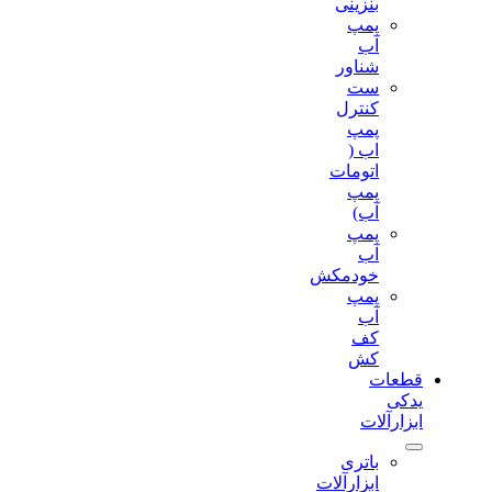
بنزینی
پمپ
آب
شناور
ست
کنترل
پمپ
اب (
اتومات
پمپ
آب)
پمپ
آب
خودمکش
پمپ
آب
کف
کش
قطعات
یدکی
ابزارآلات
باتری
ابزارآلات