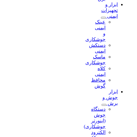
ابزار و
تجهیزات
ایمنی
عینک
ایمنی
و
جوشکاری
دستکش
ایمنی
ماسک
جوشکاری
کلاه
ایمنی
محافظ
گوش
ابزار
جوش و
برش
دستگاه
جوش
(اینورتر
جوشکاری)
الکترود