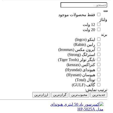
فقط محصولات موجود
اژ
12 ولت
20 ولت
د
اینکو (Ingco)
رابین (Rabin)
آیرون مکس (Ironmax)
استرانگ (Strong)
تایگر تولز (Tiger Tools)
کنزاکس (kenzax)
هیوندای (Hyundai)
هیوسان (Hyusan)
توتال (Total)
گالف (GULF)
تیب نمایش:
دیدترین
محبوب‌ترین
گران‌ترین
ارزان‌ترین