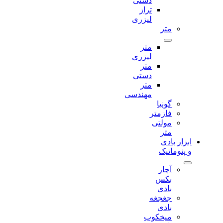
دستی
تراز
لیزری
متر
متر
لیزری
متر
دستی
متر
مهندسی
گونیا
فازمتر
مولتی
متر
ابزار بادی
و پنوماتیک
آچار
بکس
بادی
جغجغه
بادی
میخکوب