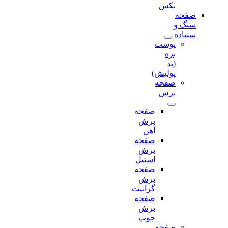
بکس
صفحه
سنگ و
سنباده
پوست
بره
(پد
پولیش)
صفحه
برش‌
صفحه
برش‌
آهن
صفحه
برش‌
استیل
صفحه
برش‌
گرانیت
صفحه
برش
چوب
صفحه