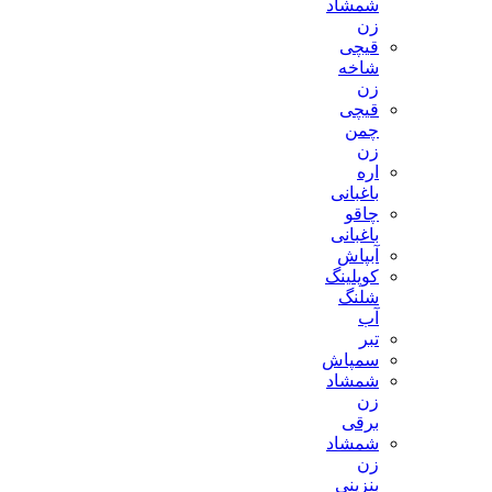
شمشاد
زن
قیچی
شاخه
زن
قیچی
چمن
زن
اره
باغبانی
چاقو
باغبانی
آبپاش
کوپلینگ
شلنگ
آب
تبر
سمپاش
شمشاد
زن
برقی
شمشاد
زن
بنزینی