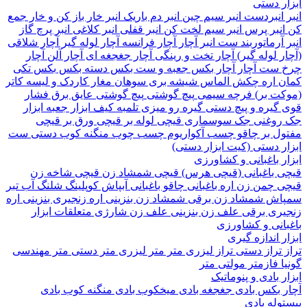
 دستی
نبردست
انبر سیم چین
انبر دم باریک
انبر خار باز کن و خار جمع
نبر پرس
انبر سیم لخت کن
انبر قفلی
انبر کلاغی
انبر پرچ
گاز
آرماتوربند
ست انبر
آچار
آچار فرانسه
آچار لوله گیر
آچار شلاقی
 لوله گیر)
آچار تخت و رینگی
آچار جغجغه ای
آچار آلن
آچار
ست آچار
آچار بکس
جعبه و ست بکس
دسته بکس
بکس تکی
 اره
چکش
الماس شیشه بری
سوهان
مغار
کاردک و لیسه
کاتر
ت بر)
فرچه سیمی
پیچ‌ گوشتی
پیچ گوشتی عایق برق فشار
گیره و پیچ دستی
گیره رو میزی
تلمبه
کیف ابزار
جعبه ابزار
وغنی
جک سوسماری
قیچی لوله بر
قیچی ورق بر
قیچی
ل بر
چاقو
چسب آکواریوم
چسب چوب
منگنه کوب دستی
ست
 دستی (کیت ابزار دستی)
 باغبانی و کشاورزی
 باغبانی (قیچی هرس)
قیچی شمشاد زن
قیچی شاخه زن
 چمن زن
اره باغبانی
چاقو باغبانی
آبپاش
کوپلینگ شلنگ آب
تبر
اش
شمشاد زن برقی
شمشاد زن بنزینی
اره زنجیری بنزینی
اره
ری برقی
علف زن بنزینی
علف زن شارژی
متعلقات ابزار
انی و کشاورزی
 اندازه گیری
تراز دستی
تراز لیزری
متر
متر لیزری
متر دستی
متر مهندسی
فازمتر
مولتی متر
 بادی و پنوماتیک
 بکس بادی
جغجغه بادی
میخکوب بادی
منگنه کوب بادی
له بادی