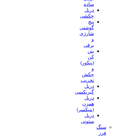
ساده
دریل
چکشی
پیچ
گوشتی
شارژی
و
برقی
بتن
کن
(پیکور)
و
چکش
تخریب
دریل
گیربکسی
دریل
همزن
(میکسر)
دریل
ستونی
سنگ
فرز