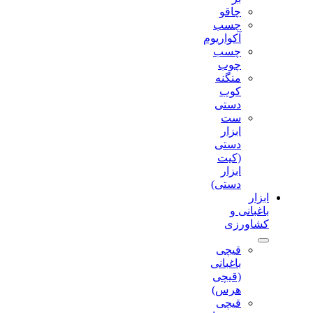
چاقو
چسب
آکواریوم
چسب
چوب
منگنه
کوب
دستی
ست
ابزار
دستی
(کیت
ابزار
دستی)
ابزار
باغبانی و
کشاورزی
قیچی
باغبانی
(قیچی
هرس)
قیچی