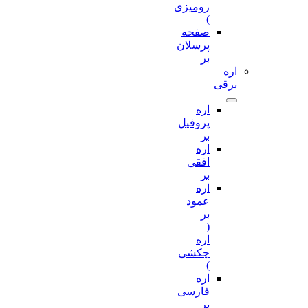
رومیزی
)
صفحه
پرسلان
بر
اره
برقی
اره
پروفیل
بر
اره
افقی
بر
اره
عمود
بر
(
اره
چکشی
)
اره
فارسی
بر