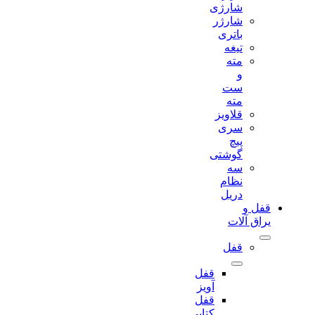
شارژی
شارژر
باتری
تیغه
مته
و
ست
مته
قلاویز
سری
پیچ
گوشتی
سه
نظام
دریل
قفل و
یراق آلات
قفل
قفل
آویز
قفل
کتابی