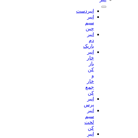
انبردست
انبر
سیم
چین
انبر
دم
باریک
انبر
خار
باز
کن
و
خار
جمع
کن
انبر
پرس
انبر
سیم
لخت
کن
انبر