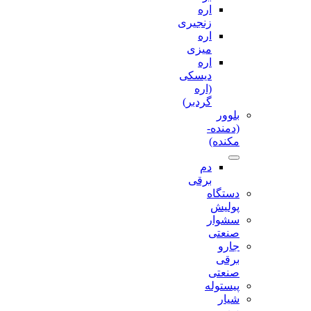
اره
زنجیری
اره
میزی
اره
دیسکی
(اره
گردبر)
بلوور
(دمنده-
مکنده)
دم
برقی
دستگاه
پولیش
سشوار
صنعتی
جارو
برقی
صنعتی
پیستوله
شیار