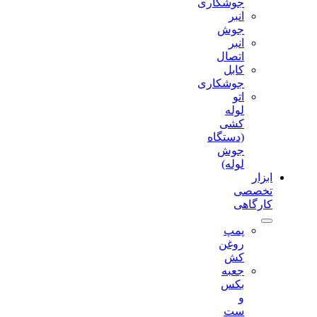
جوشکاری
انبر
جوش
انبر
اتصال
کابل
جوشکاری
اتو
لوله
کشی
(دستگاه
جوش
لوله)
ابزار
تخصصی
کارگاهی
پمپ
روغن
کش
جعبه
بکس
و
ست