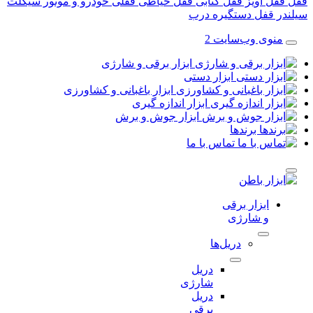
قفل آویز
قفل کتابی
قفل حیاطی
قفلی خودرو و موتور سیکلت
در قفل
دستگیره درب
منوی وب‌سایت 2
ابزار برقی و شارژی
ابزار دستی
ابزار باغبانی و کشاورزی
ابزار اندازه گیری
ابزار جوش و برش
برندها
تماس با ما
ابزار برقی
و شارژی
دریل‌ها
دریل
شارژی
دریل
برقی