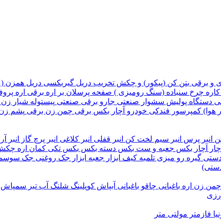
ی و برقی
بتن کن (پیکور) و چکش تخریب
دریل گیربکسی
دریل همزن (
کاره
چرخ سنباده (سنگ رومیزی )
صفحه پرسلان بر
اره برقی
اره پروف
قی
دستگاه پولیش
سشوار صنعتی
جارو برقی صنعتی
پیستوله
شیار زن
 هوا)
کمپرسور فندکی خودرو
آچار بکس برقی
چمن زن برقی
پشم زن
کن
انبر پرس
انبر سیم لخت کن
انبر قفلی
انبر کلاغی
انبر پرچ
گاز انبر آر
ار
آچار بکس
جعبه و ست بکس
دسته بکس
بکس تکی
کمان اره
چکش
 دستی
گیره رو میزی
تلمبه
کیف ابزار
جعبه ابزار
جک روغنی
جک سوسم
دستی)
چمن زن
اره باغبانی
چاقو باغبانی
آبپاش
کوپلینگ شلنگ آب
تبر
سمپاش
ورزی
یا
فازمتر
مولتی متر