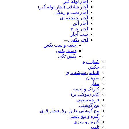
آچار لوله گیر
آچار شلاقی (آچار لوله گیر)
آچار تخت و رینگی
آچار جغجغه ای
آچار آلن
آچار چرخ
ست آچار
آچار بکس
جعبه و ست بکس
دسته بکس
بکس تکی
کمان اره
چکش
الماس شیشه بری
سوهان
مغار
کاردک و لیسه
کاتر (موکت بر)
فرچه سیمی
پیچ‌ گوشتی
پیچ گوشتی عایق برق فشار قوی
گیره و پیچ دستی
گیره رو میزی
تلمبه