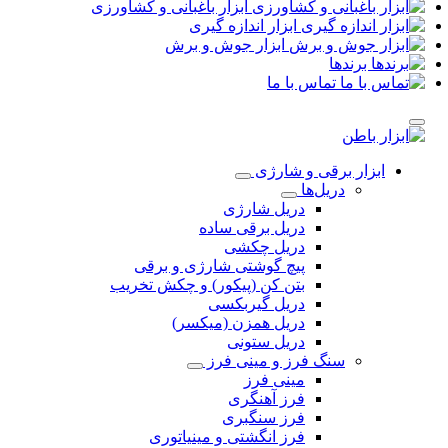
ابزار باغبانی و کشاورزی
ابزار اندازه گیری
ابزار جوش و برش
برندها
تماس با ما
ابزار برقی و شارژی
دریل‌ها
دریل شارژی
دریل برقی ساده
دریل چکشی
پیچ گوشتی شارژی و برقی
بتن کن (پیکور) و چکش تخریب
دریل گیربکسی
دریل همزن (میکسر)
دریل ستونی
سنگ فرز و مینی فرز
مینی فرز
فرز آهنگری
فرز سنگبری
فرز انگشتی و مینیاتوری