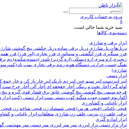
ورود به حساب کاربری
0
سبد خرید شما خالی است.
دسته‌بندی کالاها
ابزار برقی و شارژی
دریل‌ها
دریل شارژی
دریل برقی ساده
دریل چکشی
پیچ گوشتی شارژ
فرز سنگبری
فرز انگشتی و مینیاتوری
فرز نجاری (اور فرز)
فرز همه 
زنجیری
اره میزی
اره دیسکی (اره گردبر)
بلوور (دمنده-مکنده)
دم بر
تفنگ چسب حرارتی
دستگاه هویه
رنده برقی نجاری
پمپ باد (کمپرسور
شارژی)
ابزار دستی
انبر
انبردست
انبر سیم چین
انبر دم باریک
انبر خار باز کن و خار جمع 
لوله گیر)
آچار تخت و رینگی
آچار جغجغه ای
آچار آلن
آچار چرخ
ست آچ
فرچه سیمی
پیچ‌ گوشتی
پیچ گوشتی عایق برق فشار قوی
گیره و پیچ
آکواریوم
چسب چوب
منگنه کوب دستی
ست ابزار دستی (کیت ابزار 
ابزار باغبانی و کشاورزی
قیچی باغبانی (قیچی هرس)
قیچی شمشاد زن
قیچی شاخه زن
قیچی 
برقی
علف زن بنزینی
علف زن شارژی
متعلقات ابزار باغبانی و کشا
ابزار اندازه گیری
تراز
تراز دستی
تراز لیزری
متر
متر لیزری
متر دستی
متر مهندسی
گون