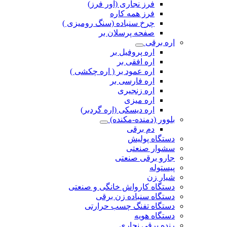
فرز نجاری (اور فرز)
فرز همه کاره
چرخ سنباده (سنگ رومیزی )
صفحه پرسلان بر
اره برقی
اره پروفیل بر
اره افقی بر
اره عمود بر ( اره چکشی )
اره فارسی بر
اره زنجیری
اره میزی
اره دیسکی (اره گردبر)
بلوور (دمنده-مکنده)
دم برقی
دستگاه پولیش
سشوار صنعتی
جارو برقی صنعتی
پیستوله
شیار زن
دستگاه کارواش خانگی و صنعتی
دستگاه سنباده زن برقی
دستگاه تفنگ چسب حرارتی
دستگاه هویه
رنده برقی نجاری