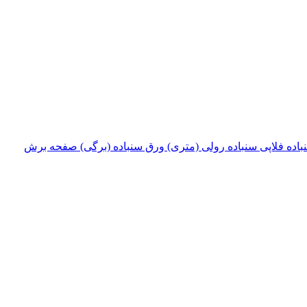
باده فلاپی
سنباده رولی (متری)
ورق سنباده (برگی)
صفحه برش‌