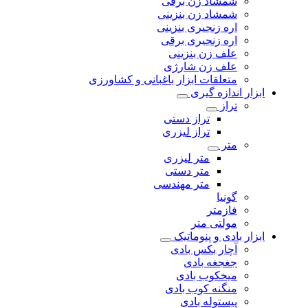
شمشاد زن برقی
شمشاد زن بنزینی
اره زنجیری بنزینی
اره زنجیری برقی
علف زن بنزینی
علف زن شارژی
متعلقات ابزار باغبانی و کشاورزی
ابزار اندازه گیری
تراز
تراز دستی
تراز لیزری
متر
متر لیزری
متر دستی
متر مهندسی
گونیا
فازمتر
مولتی متر
ابزار بادی و پنوماتیک
آچار بکس بادی
جغجغه بادی
میخکوب بادی
منگنه کوب بادی
پیستوله بادی