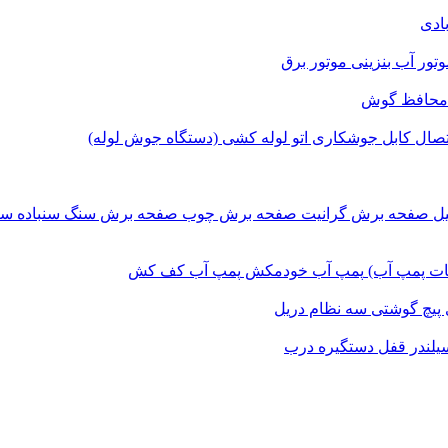
بادی
وتور آب بنزینی
موتور برق
محافظ گوش
اتصال
کابل جوشکاری
اتو لوله کشی (دستگاه جوش لوله)
یل
صفحه برش‌ گرانیت
صفحه برش چوب
صفحه برش‌ سنگ
سنباده
سن
ات پمپ آب)
پمپ آب خودمکش
پمپ آب کف کش
پیچ گوشتی
سه نظام دریل
یلندر قفل
دستگیره درب