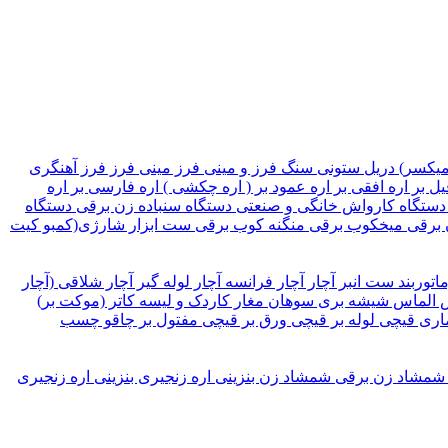
میکسر)
دریل ستونی
سنگ فرز و مینی فرز
مینی فرز
فرز آهنگری
یل بر
اره افقی بر
اره عمود بر ( اره چکشی )
اره فارسی بر
اره
دستگاه کارواش خانگی و صنعتی
دستگاه سنباده زن برقی
دستگاه
 برقی
میخکوب برقی
منگنه کوب برقی
ست ابزار شارژی(کمبو کیت
ماتوربند
ست انبر
آچار
آچار فرانسه
آچار لوله گیر
آچار شلاقی (آچار
الماس شیشه بری
سوهان
مغار
کاردک و لیسه
کاتر (موکت بر)
اری
قیچی لوله بر
قیچی ورق بر
قیچی مفتول بر
چاقو
چسب
شمشاد زن برقی
شمشاد زن بنزینی
اره زنجیری بنزینی
اره زنجیری