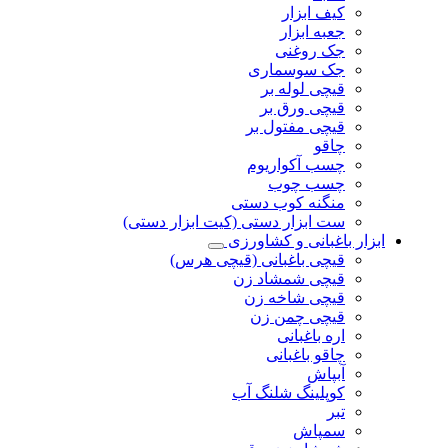
کیف ابزار
جعبه ابزار
جک روغنی
جک سوسماری
قیچی لوله بر
قیچی ورق بر
قیچی مفتول بر
چاقو
چسب آکواریوم
چسب چوب
منگنه کوب دستی
ست ابزار دستی (کیت ابزار دستی)
ابزار باغبانی و کشاورزی
قیچی باغبانی (قیچی هرس)
قیچی شمشاد زن
قیچی شاخه زن
قیچی چمن زن
اره باغبانی
چاقو باغبانی
آبپاش
کوپلینگ شلنگ آب
تبر
سمپاش