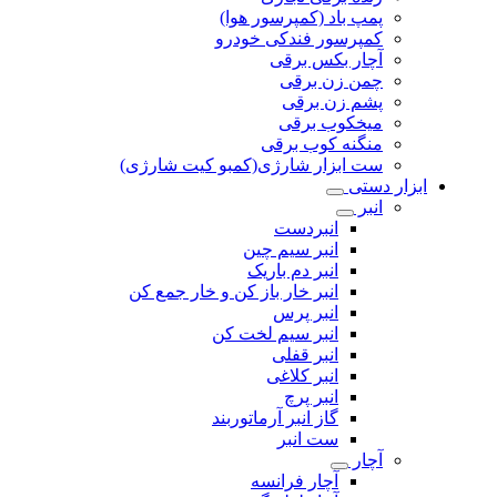
پمپ باد (کمپرسور هوا)
کمپرسور فندکی خودرو
آچار بکس برقی
چمن زن برقی
پشم زن برقی
میخکوب برقی
منگنه کوب برقی
ست ابزار شارژی(کمبو کیت شارژی)
ابزار دستی
انبر
انبردست
انبر سیم چین
انبر دم باریک
انبر خار باز کن و خار جمع کن
انبر پرس
انبر سیم لخت کن
انبر قفلی
انبر کلاغی
انبر پرچ
گاز انبر آرماتوربند
ست انبر
آچار
آچار فرانسه