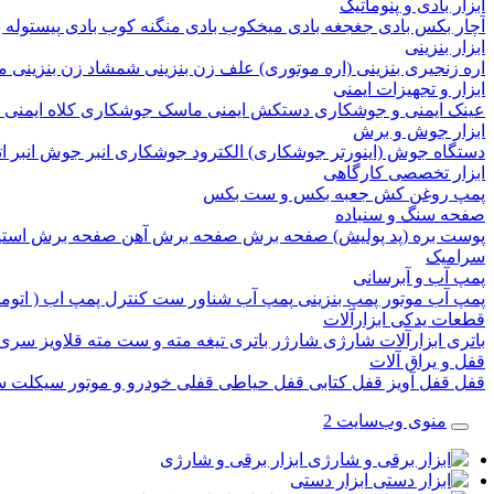
ابزار بادی و پنوماتیک
آچار بکس بادی
جغجغه بادی
میخکوب بادی
منگنه کوب بادی
پیستوله 
ابزار بنزینی
اره زنجیری بنزینی (اره موتوری)
علف زن بنزینی
شمشاد زن بنزینی
م
ابزار و تجهیزات ایمنی
عینک ایمنی و جوشکاری
دستکش ایمنی
ماسک جوشکاری
کلاه ایمنی
ابزار جوش و برش
دستگاه جوش (اینورتر جوشکاری)
الکترود جوشکاری
انبر جوش
انبر 
ابزار تخصصی کارگاهی
پمپ روغن کش
جعبه بکس و ست بکس
صفحه سنگ و سنباده
پوست بره (پد پولیش)
صفحه برش‌
صفحه برش‌ آهن
صفحه برش‌ است
سرامیک
پمپ آب و آبرسانی
پمپ آب
موتور پمپ بنزینی
پمپ آب شناور
ست کنترل پمپ اب ( اتوم
قطعات یدکی ابزارآلات
باتری ابزارآلات شارژی
شارژر باتری
تیغه
مته و ست مته
قلاویز
سری 
قفل و یراق آلات
قفل
قفل آویز
قفل کتابی
قفل حیاطی
قفلی خودرو و موتور سیکلت
س
منوی وب‌سایت 2
ابزار برقی و شارژی
ابزار دستی