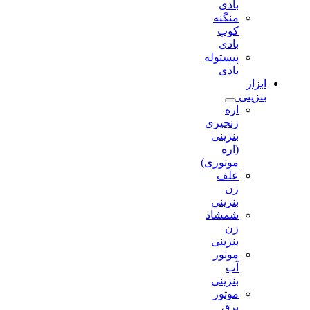
بادی
منگنه
کوب
بادی
پیستوله
بادی
ابزار
بنزینی
اره
زنجیری
بنزینی
(اره
موتوری)
علف
زن
بنزینی
شمشاد
زن
بنزینی
موتور
آب
بنزینی
موتور
برق