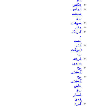
اره
چکش
الماس
شیشه
بری
سوهان
مغار
کاردک
و
لیسه
کاتر
(موکت
بر)
فرچه
سیمی
پیچ‌
گوشتی
پیچ
گوشتی
عایق
برق
فشار
قوی
گیره