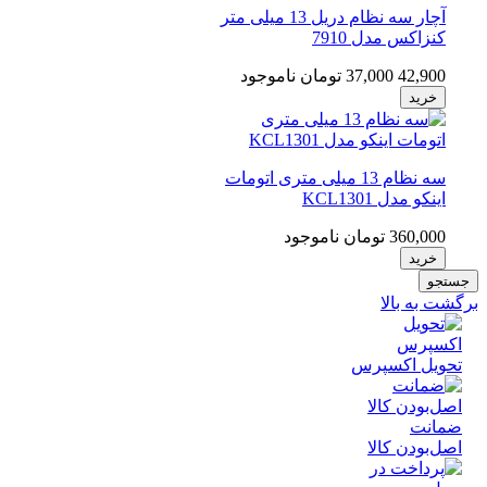
آچار سه نظام دریل 13 میلی متر
کنزاکس مدل 7910
42,900
37,000 تومان
ناموجود
خرید
سه نظام 13 میلی متری اتومات
اینکو مدل KCL1301
360,000 تومان
ناموجود
خرید
جو
 به بالا
ویل اکسپرس
انت
‌بودن کالا