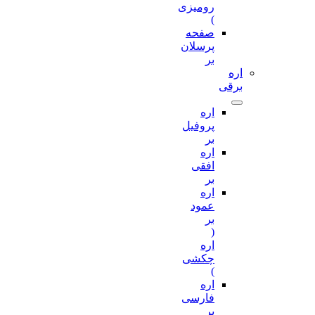
رومیزی
)
صفحه
پرسلان
بر
اره
برقی
اره
پروفیل
بر
اره
افقی
بر
اره
عمود
بر
(
اره
چکشی
)
اره
فارسی
بر