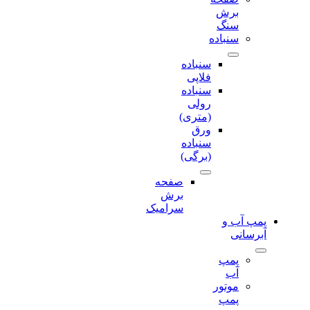
برش‌
سنگ
سنباده
سنباده
فلاپی
سنباده
رولی
(متری)
ورق
سنباده
(برگی)
صفحه
برش‌
سرامیک
پمپ آب و
آبرسانی
پمپ
آب
موتور
پمپ