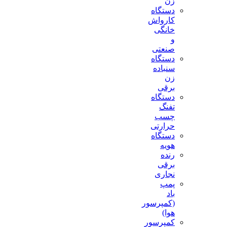
زن
دستگاه
کارواش
خانگی
و
صنعتی
دستگاه
سنباده
زن
برقی
دستگاه
تفنگ
چسب
حرارتی
دستگاه
هویه
رنده
برقی
نجاری
پمپ
باد
(کمپرسور
هوا)
کمپرسور