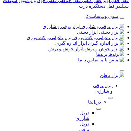
قفل آویز
قفل کتابی
قفل حیاطی
قفلی خودرو و موتور سیکلت
در قفل
دستگیره درب
منوی وب‌سایت 2
ابزار برقی و شارژی
ابزار دستی
ابزار باغبانی و کشاورزی
ابزار اندازه گیری
ابزار جوش و برش
برندها
تماس با ما
ابزار برقی
و شارژی
دریل‌ها
دریل
شارژی
دریل
برقی