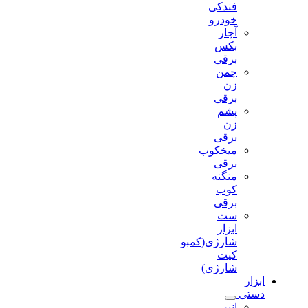
فندکی
خودرو
آچار
بکس
برقی
چمن
زن
برقی
پشم
زن
برقی
میخکوب
برقی
منگنه
کوب
برقی
ست
ابزار
شارژی(کمبو
کیت
شارژی)
ابزار
دستی
انبر