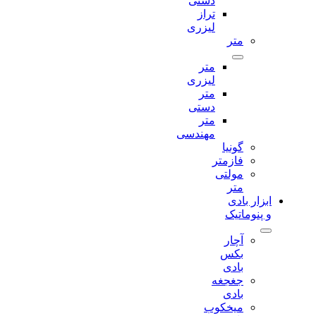
دستی
تراز
لیزری
متر
متر
لیزری
متر
دستی
متر
مهندسی
گونیا
فازمتر
مولتی
متر
ابزار بادی
و پنوماتیک
آچار
بکس
بادی
جغجغه
بادی
میخکوب