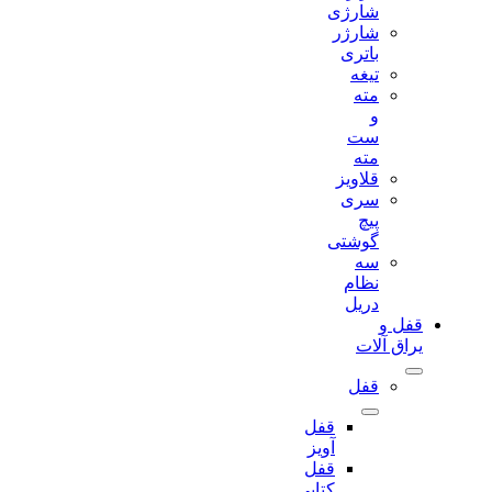
شارژی
شارژر
باتری
تیغه
مته
و
ست
مته
قلاویز
سری
پیچ
گوشتی
سه
نظام
دریل
قفل و
یراق آلات
قفل
قفل
آویز
قفل
کتابی