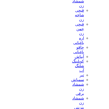
شمشاد
زن
قیچی
شاخه
زن
قیچی
چمن
زن
اره
باغبانی
چاقو
باغبانی
آبپاش
کوپلینگ
شلنگ
آب
تبر
سمپاش
شمشاد
زن
برقی
شمشاد
زن
بنزینی