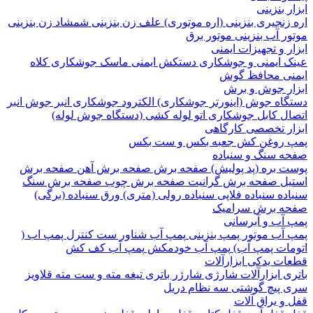
 بنزینی
نجیری بنزینی (اره موتوری)
علف زن بنزینی
شمشاد زن بنزینی
 آب بنزینی
موتور برق
 و تجهیزات ایمنی
 ایمنی و جوشکاری
دستکش ایمنی
ماسک جوشکاری
کلاه
ی
محافظ گوش
ر جوش و برش
اه جوش (اینورتر جوشکاری)
الکترود جوشکاری
انبر جوش
انبر
ل
کابل جوشکاری
اتو لوله کشی (دستگاه جوش لوله)
ر تخصصی کارگاهی
روغن کش
جعبه بکس و ست بکس
 سنگ و سنباده
 بره (پد پولیش)
صفحه برش‌
صفحه برش‌ آهن
صفحه برش‌
ل
صفحه برش‌ گرانیت
صفحه برش چوب
صفحه برش‌ سنگ
ده
سنباده فلاپی
سنباده رولی (متری)
ورق سنباده (برگی)
 برش‌ سرامیک
آب و آبرسانی
آب
موتور پمپ بنزینی
پمپ آب شناور
ست کنترل پمپ اب (
ات پمپ آب)
پمپ آب خودمکش
پمپ آب کف کش
ت یدکی ابزارآلات
 ابزارآلات شارژی
شارژر باتری
تیغه
مته و ست مته
قلاویز
پیچ گوشتی
سه نظام دریل
 یراق آلات