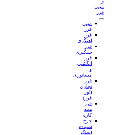
و
مینی
فرز
مینی
فرز
فرز
آهنگری
فرز
سنگبری
فرز
انگشتی
و
مینیاتوری
فرز
نجاری
(اور
فرز)
فرز
همه
کاره
چرخ
سنباده
(سنگ