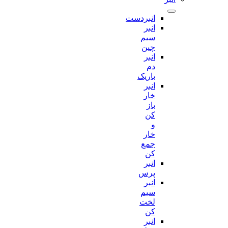
انبردست
انبر
سیم
چین
انبر
دم
باریک
انبر
خار
باز
کن
و
خار
جمع
کن
انبر
پرس
انبر
سیم
لخت
کن
انبر