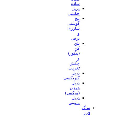
ساده
دریل
چکشی
پیچ
گوشتی
شارژی
و
برقی
بتن
کن
(پیکور)
و
چکش
تخریب
دریل
گیربکسی
دریل
همزن
(میکسر)
دریل
ستونی
سنگ
فرز