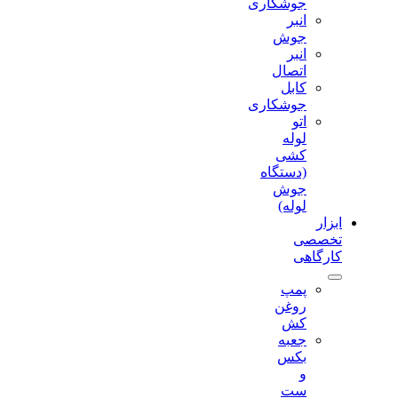
جوشکاری
انبر
جوش
انبر
اتصال
کابل
جوشکاری
اتو
لوله
کشی
(دستگاه
جوش
لوله)
ابزار
تخصصی
کارگاهی
پمپ
روغن
کش
جعبه
بکس
و
ست