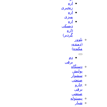
اره
زنجیری
اره
میزی
اره
دیسکی
(اره
گردبر)
بلوور
(دمنده-
مکنده)
دم
برقی
دستگاه
پولیش
سشوار
صنعتی
جارو
برقی
صنعتی
پیستوله
شیار