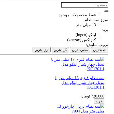
فقط محصولات موجود
یز سه نظام
13 میلی متر
د
اینکو (Ingco)
کنزاکس (kenzax)
تیب نمایش:
دیدترین
محبوب‌ترین
گران‌ترین
ارزان‌ترین
سه نظام فلزی 13 میلی متر با
تبدیل چهار شیار اینکو مدل
KC1301.1
720,000 تومان
خرید