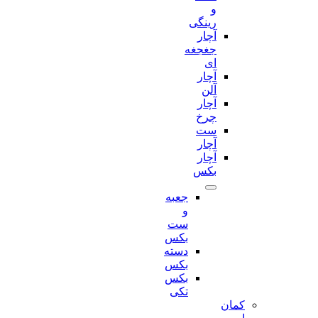
و
رینگی
آچار
جغجغه
ای
آچار
آلن
آچار
چرخ
ست
آچار
آچار
بکس
جعبه
و
ست
بکس
دسته
بکس
بکس
تکی
کمان