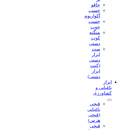
چاقو
چسب
آکواریوم
چسب
چوب
منگنه
کوب
دستی
ست
ابزار
دستی
(کیت
ابزار
دستی)
ابزار
باغبانی و
کشاورزی
قیچی
باغبانی
(قیچی
هرس)
قیچی