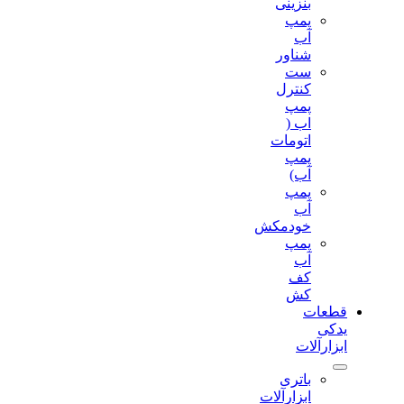
بنزینی
پمپ
آب
شناور
ست
کنترل
پمپ
اب (
اتومات
پمپ
آب)
پمپ
آب
خودمکش
پمپ
آب
کف
کش
قطعات
یدکی
ابزارآلات
باتری
ابزارآلات