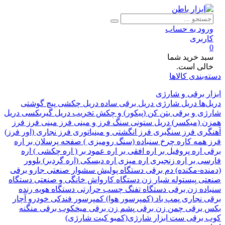
ود به حساب
ربری
د خرید شما
لی است.
بندی کالاها
 برقی و شارژی
ها
دریل شارژی
دریل برقی ساده
دریل چکشی
پیچ گوشتی
ی و برقی
بتن کن (پیکور) و چکش تخریب
دریل گیربکسی
دریل
 (میکسر)
دریل ستونی
سنگ فرز و مینی فرز
مینی فرز
فرز
ری
فرز سنگبری
فرز انگشتی و مینیاتوری
فرز نجاری (اور فرز)
همه کاره
چرخ سنباده (سنگ رومیزی )
صفحه پرسلان بر
اره
اره پروفیل بر
اره افقی بر
اره عمود بر ( اره چکشی )
اره
ی بر
اره زنجیری
اره میزی
اره دیسکی (اره گردبر)
بلوور
ده-مکنده)
دم برقی
دستگاه پولیش
سشوار صنعتی
جارو برقی
تی
پیستوله
شیار زن
دستگاه کارواش خانگی و صنعتی
دستگاه
ده زن برقی
دستگاه تفنگ چسب حرارتی
دستگاه هویه
رنده
 نجاری
پمپ باد (کمپرسور هوا)
کمپرسور فندکی خودرو
آچار
برقی
چمن زن برقی
پشم زن برقی
میخکوب برقی
منگنه
برقی
ست ابزار شارژی(کمبو کیت شارژی)