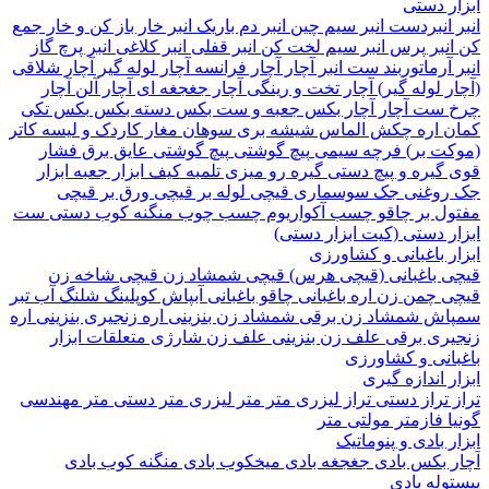
 دستی
نبردست
انبر سیم چین
انبر دم باریک
انبر خار باز کن و خار جمع
نبر پرس
انبر سیم لخت کن
انبر قفلی
انبر کلاغی
انبر پرچ
گاز
آرماتوربند
ست انبر
آچار
آچار فرانسه
آچار لوله گیر
آچار شلاقی
 لوله گیر)
آچار تخت و رینگی
آچار جغجغه ای
آچار آلن
آچار
ست آچار
آچار بکس
جعبه و ست بکس
دسته بکس
بکس تکی
 اره
چکش
الماس شیشه بری
سوهان
مغار
کاردک و لیسه
کاتر
ت بر)
فرچه سیمی
پیچ‌ گوشتی
پیچ گوشتی عایق برق فشار
گیره و پیچ دستی
گیره رو میزی
تلمبه
کیف ابزار
جعبه ابزار
وغنی
جک سوسماری
قیچی لوله بر
قیچی ورق بر
قیچی
ل بر
چاقو
چسب آکواریوم
چسب چوب
منگنه کوب دستی
ست
 دستی (کیت ابزار دستی)
 باغبانی و کشاورزی
 باغبانی (قیچی هرس)
قیچی شمشاد زن
قیچی شاخه زن
 چمن زن
اره باغبانی
چاقو باغبانی
آبپاش
کوپلینگ شلنگ آب
تبر
اش
شمشاد زن برقی
شمشاد زن بنزینی
اره زنجیری بنزینی
اره
ری برقی
علف زن بنزینی
علف زن شارژی
متعلقات ابزار
انی و کشاورزی
 اندازه گیری
تراز دستی
تراز لیزری
متر
متر لیزری
متر دستی
متر مهندسی
فازمتر
مولتی متر
 بادی و پنوماتیک
 بکس بادی
جغجغه بادی
میخکوب بادی
منگنه کوب بادی
له بادی