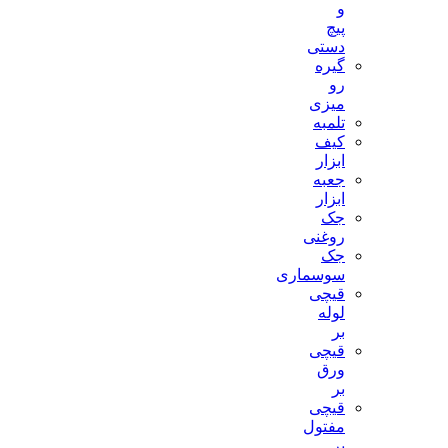
و
پیچ
دستی
گیره
رو
میزی
تلمبه
کیف
ابزار
جعبه
ابزار
جک
روغنی
جک
سوسماری
قیچی
لوله
بر
قیچی
ورق
بر
قیچی
مفتول
بر