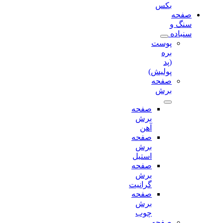
بکس
صفحه
سنگ و
سنباده
پوست
بره
(پد
پولیش)
صفحه
برش‌
صفحه
برش‌
آهن
صفحه
برش‌
استیل
صفحه
برش‌
گرانیت
صفحه
برش
چوب
صفحه