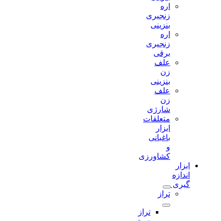
اره
زنجیری
بنزینی
اره
زنجیری
برقی
علف
زن
بنزینی
علف
زن
شارژی
متعلقات
ابزار
باغبانی
و
کشاورزی
ابزار
اندازه
گیری
تراز
تراز