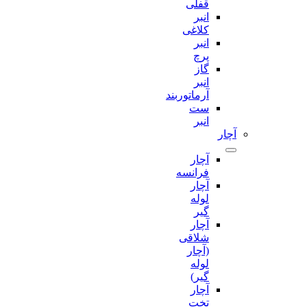
قفلی
انبر
کلاغی
انبر
پرچ
گاز
انبر
آرماتوربند
ست
انبر
آچار
آچار
فرانسه
آچار
لوله
گیر
آچار
شلاقی
(آچار
لوله
گیر)
آچار
تخت