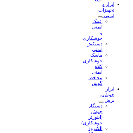
ابزار و
تجهیزات
ایمنی
عینک
ایمنی
و
جوشکاری
دستکش
ایمنی
ماسک
جوشکاری
کلاه
ایمنی
محافظ
گوش
ابزار
جوش و
برش
دستگاه
جوش
(اینورتر
جوشکاری)
الکترود