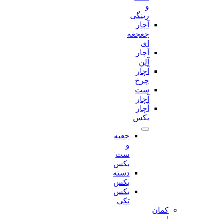
و
رینگی
آچار
جغجغه
ای
آچار
آلن
آچار
چرخ
ست
آچار
آچار
بکس
جعبه
و
ست
بکس
دسته
بکس
بکس
تکی
کمان