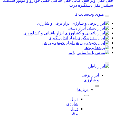
قفل آویز
قفل کتابی
قفل حیاطی
قفلی خودرو و موتور سیکلت
در قفل
دستگیره درب
منوی وب‌سایت 2
ابزار برقی و شارژی
ابزار دستی
ابزار باغبانی و کشاورزی
ابزار اندازه گیری
ابزار جوش و برش
برندها
تماس با ما
ابزار برقی
و شارژی
دریل‌ها
دریل
شارژی
دریل
برقی