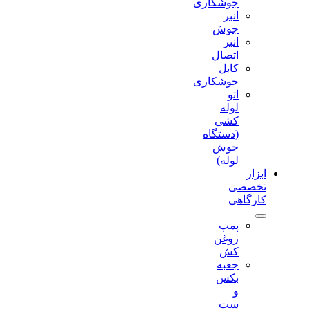
جوشکاری
انبر
جوش
انبر
اتصال
کابل
جوشکاری
اتو
لوله
کشی
(دستگاه
جوش
لوله)
ابزار
تخصصی
کارگاهی
پمپ
روغن
کش
جعبه
بکس
و
ست