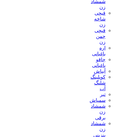
شمشاد
زن
قیچی
شاخه
زن
قیچی
چمن
زن
اره
باغبانی
چاقو
باغبانی
آبپاش
کوپلینگ
شلنگ
آب
تبر
سمپاش
شمشاد
زن
برقی
شمشاد
زن
بنزینی