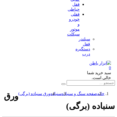
قفل
حیاطی
قفلی
خودرو
و
موتور
سیکلت
سیلندر
قفل
دستگیره
درب
د خرید شما
لی است.
خانه
صفحه سنگ و سنباده
سنباده
ورق سنباده (برگی)
ورق
اده (برگی)