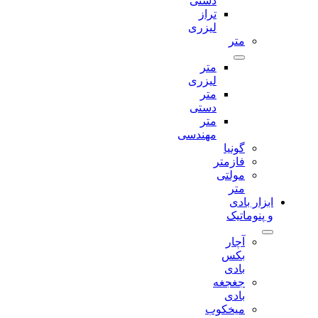
دستی
تراز
لیزری
متر
متر
لیزری
متر
دستی
متر
مهندسی
گونیا
فازمتر
مولتی
متر
ابزار بادی
و پنوماتیک
آچار
بکس
بادی
جغجغه
بادی
میخکوب