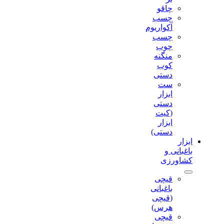
چاقو
چسب
آکواریوم
چسب
چوب
منگنه
کوب
دستی
ست
ابزار
دستی
(کیت
ابزار
دستی)
ابزار
باغبانی و
کشاورزی
قیچی
باغبانی
(قیچی
هرس)
قیچی