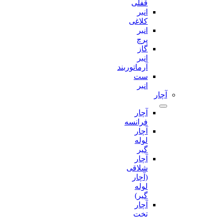
قفلی
انبر
کلاغی
انبر
پرچ
گاز
انبر
آرماتوربند
ست
انبر
آچار
آچار
فرانسه
آچار
لوله
گیر
آچار
شلاقی
(آچار
لوله
گیر)
آچار
تخت