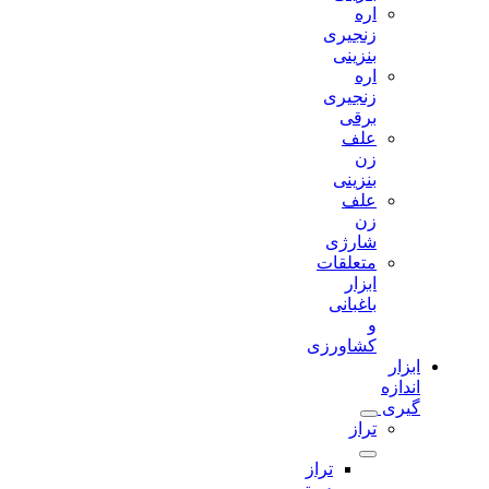
اره
زنجیری
بنزینی
اره
زنجیری
برقی
علف
زن
بنزینی
علف
زن
شارژی
متعلقات
ابزار
باغبانی
و
کشاورزی
ابزار
اندازه
گیری
تراز
تراز