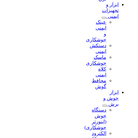
ابزار و
تجهیزات
ایمنی
عینک
ایمنی
و
جوشکاری
دستکش
ایمنی
ماسک
جوشکاری
کلاه
ایمنی
محافظ
گوش
ابزار
جوش و
برش
دستگاه
جوش
(اینورتر
جوشکاری)
الکترود