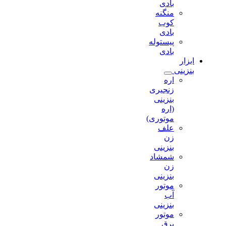
بادی
منگنه
کوب
بادی
پیستوله
بادی
ابزار
بنزینی
اره
زنجیری
بنزینی
(اره
موتوری)
علف
زن
بنزینی
شمشاد
زن
بنزینی
موتور
آب
بنزینی
موتور
برق