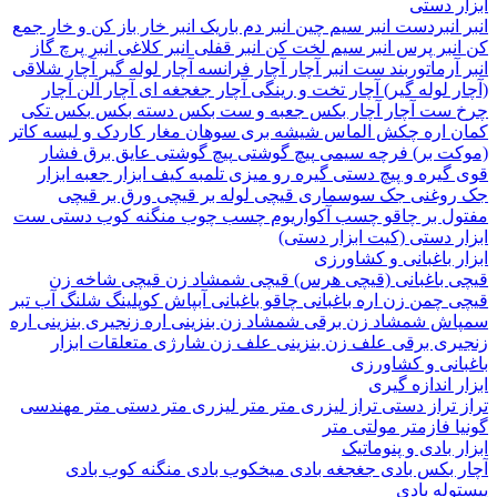
 دستی
نبردست
انبر سیم چین
انبر دم باریک
انبر خار باز کن و خار جمع
نبر پرس
انبر سیم لخت کن
انبر قفلی
انبر کلاغی
انبر پرچ
گاز
آرماتوربند
ست انبر
آچار
آچار فرانسه
آچار لوله گیر
آچار شلاقی
 لوله گیر)
آچار تخت و رینگی
آچار جغجغه ای
آچار آلن
آچار
ست آچار
آچار بکس
جعبه و ست بکس
دسته بکس
بکس تکی
 اره
چکش
الماس شیشه بری
سوهان
مغار
کاردک و لیسه
کاتر
ت بر)
فرچه سیمی
پیچ‌ گوشتی
پیچ گوشتی عایق برق فشار
گیره و پیچ دستی
گیره رو میزی
تلمبه
کیف ابزار
جعبه ابزار
وغنی
جک سوسماری
قیچی لوله بر
قیچی ورق بر
قیچی
ل بر
چاقو
چسب آکواریوم
چسب چوب
منگنه کوب دستی
ست
 دستی (کیت ابزار دستی)
 باغبانی و کشاورزی
 باغبانی (قیچی هرس)
قیچی شمشاد زن
قیچی شاخه زن
 چمن زن
اره باغبانی
چاقو باغبانی
آبپاش
کوپلینگ شلنگ آب
تبر
اش
شمشاد زن برقی
شمشاد زن بنزینی
اره زنجیری بنزینی
اره
ری برقی
علف زن بنزینی
علف زن شارژی
متعلقات ابزار
انی و کشاورزی
 اندازه گیری
تراز دستی
تراز لیزری
متر
متر لیزری
متر دستی
متر مهندسی
فازمتر
مولتی متر
 بادی و پنوماتیک
 بکس بادی
جغجغه بادی
میخکوب بادی
منگنه کوب بادی
له بادی