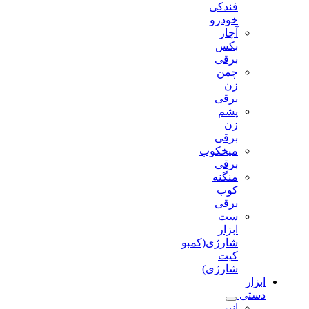
فندکی
خودرو
آچار
بکس
برقی
چمن
زن
برقی
پشم
زن
برقی
میخکوب
برقی
منگنه
کوب
برقی
ست
ابزار
شارژی(کمبو
کیت
شارژی)
ابزار
دستی
انبر