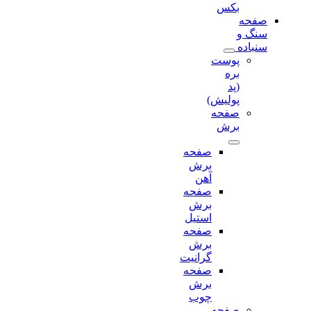
بکس
صفحه
سنگ و
سنباده
پوست
بره
(پد
پولیش)
صفحه
برش‌
صفحه
برش‌
آهن
صفحه
برش‌
استیل
صفحه
برش‌
گرانیت
صفحه
برش
چوب
صفحه