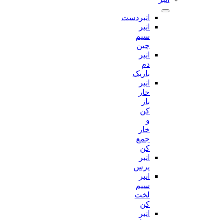
انبردست
انبر
سیم
چین
انبر
دم
باریک
انبر
خار
باز
کن
و
خار
جمع
کن
انبر
پرس
انبر
سیم
لخت
کن
انبر