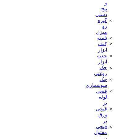
و
پیچ
دستی
گیره
رو
میزی
تلمبه
کیف
ابزار
جعبه
ابزار
جک
روغنی
جک
سوسماری
قیچی
لوله
بر
قیچی
ورق
بر
قیچی
مفتول
بر