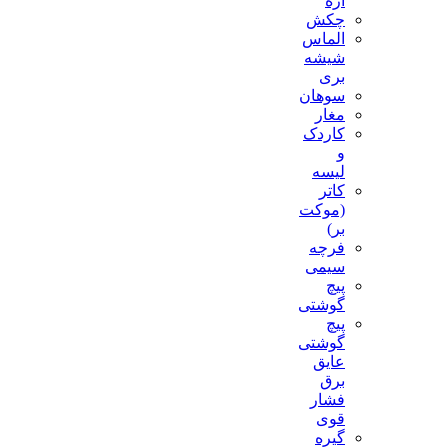
اره
چکش
الماس
شیشه
بری
سوهان
مغار
کاردک
و
لیسه
کاتر
(موکت
بر)
فرچه
سیمی
پیچ‌
گوشتی
پیچ
گوشتی
عایق
برق
فشار
قوی
گیره