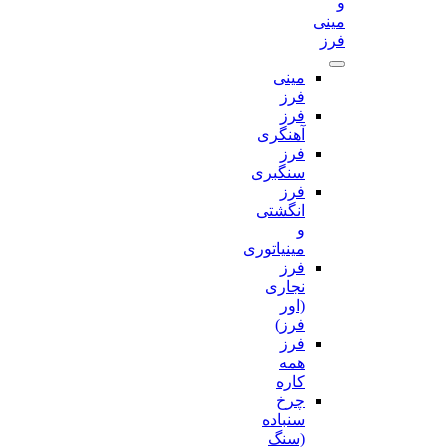
و
مینی
فرز
مینی
فرز
فرز
آهنگری
فرز
سنگبری
فرز
انگشتی
و
مینیاتوری
فرز
نجاری
(اور
فرز)
فرز
همه
کاره
چرخ
سنباده
(سنگ