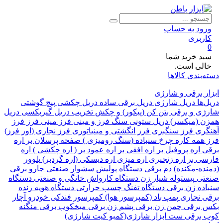
ود به حساب
ربری
د خرید شما
لی است.
بندی کالاها
 برقی و شارژی
ها
دریل شارژی
دریل برقی ساده
دریل چکشی
پیچ گوشتی
ی و برقی
بتن کن (پیکور) و چکش تخریب
دریل گیربکسی
دریل
 (میکسر)
دریل ستونی
سنگ فرز و مینی فرز
مینی فرز
فرز
ری
فرز سنگبری
فرز انگشتی و مینیاتوری
فرز نجاری (اور فرز)
همه کاره
چرخ سنباده (سنگ رومیزی )
صفحه پرسلان بر
اره
اره پروفیل بر
اره افقی بر
اره عمود بر ( اره چکشی )
اره
ی بر
اره زنجیری
اره میزی
اره دیسکی (اره گردبر)
بلوور
ده-مکنده)
دم برقی
دستگاه پولیش
سشوار صنعتی
جارو برقی
تی
پیستوله
شیار زن
دستگاه کارواش خانگی و صنعتی
دستگاه
ده زن برقی
دستگاه تفنگ چسب حرارتی
دستگاه هویه
رنده
 نجاری
پمپ باد (کمپرسور هوا)
کمپرسور فندکی خودرو
آچار
برقی
چمن زن برقی
پشم زن برقی
میخکوب برقی
منگنه
برقی
ست ابزار شارژی(کمبو کیت شارژی)