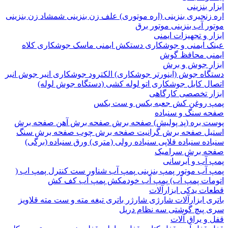
 بنزینی
نجیری بنزینی (اره موتوری)
علف زن بنزینی
شمشاد زن بنزینی
 آب بنزینی
موتور برق
 و تجهیزات ایمنی
 ایمنی و جوشکاری
دستکش ایمنی
ماسک جوشکاری
کلاه
ی
محافظ گوش
ر جوش و برش
اه جوش (اینورتر جوشکاری)
الکترود جوشکاری
انبر جوش
انبر
ل
کابل جوشکاری
اتو لوله کشی (دستگاه جوش لوله)
ر تخصصی کارگاهی
روغن کش
جعبه بکس و ست بکس
 سنگ و سنباده
 بره (پد پولیش)
صفحه برش‌
صفحه برش‌ آهن
صفحه برش‌
ل
صفحه برش‌ گرانیت
صفحه برش چوب
صفحه برش‌ سنگ
ده
سنباده فلاپی
سنباده رولی (متری)
ورق سنباده (برگی)
 برش‌ سرامیک
آب و آبرسانی
آب
موتور پمپ بنزینی
پمپ آب شناور
ست کنترل پمپ اب (
ات پمپ آب)
پمپ آب خودمکش
پمپ آب کف کش
ت یدکی ابزارآلات
 ابزارآلات شارژی
شارژر باتری
تیغه
مته و ست مته
قلاویز
پیچ گوشتی
سه نظام دریل
 یراق آلات