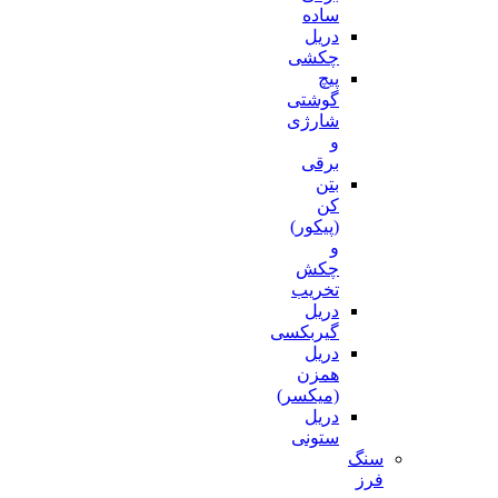
ساده
دریل
چکشی
پیچ
گوشتی
شارژی
و
برقی
بتن
کن
(پیکور)
و
چکش
تخریب
دریل
گیربکسی
دریل
همزن
(میکسر)
دریل
ستونی
سنگ
فرز