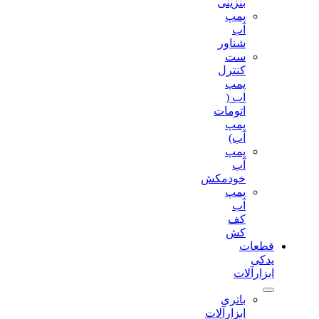
بنزینی
پمپ
آب
شناور
ست
کنترل
پمپ
اب (
اتومات
پمپ
آب)
پمپ
آب
خودمکش
پمپ
آب
کف
کش
قطعات
یدکی
ابزارآلات
باتری
ابزارآلات