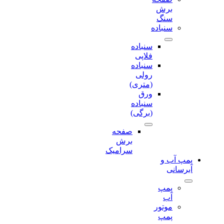
برش‌
سنگ
سنباده
سنباده
فلاپی
سنباده
رولی
(متری)
ورق
سنباده
(برگی)
صفحه
برش‌
سرامیک
پمپ آب و
آبرسانی
پمپ
آب
موتور
پمپ