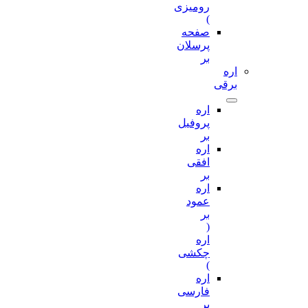
رومیزی
)
صفحه
پرسلان
بر
اره
برقی
اره
پروفیل
بر
اره
افقی
بر
اره
عمود
بر
(
اره
چکشی
)
اره
فارسی
بر