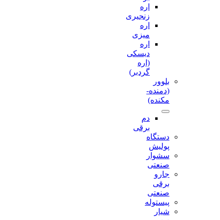
اره
زنجیری
اره
میزی
اره
دیسکی
(اره
گردبر)
بلوور
(دمنده-
مکنده)
دم
برقی
دستگاه
پولیش
سشوار
صنعتی
جارو
برقی
صنعتی
پیستوله
شیار