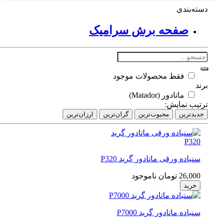
ته‌بندی
صفحه برش‌ سرامیک
فقط محصولات موجود
د
ماتادور (Matador)
تیب نمایش:
دیدترین
محبوب‌ترین
گران‌ترین
ارزان‌ترین
سنباده ورقی ماتادور گرید P320
26,000 تومان
ناموجود
خرید
سنباده ماتادور گرید P7000