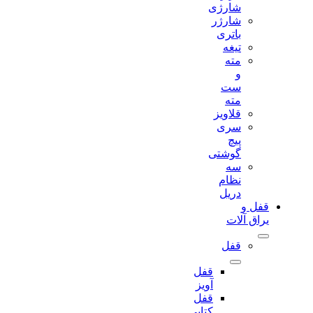
شارژی
شارژر
باتری
تیغه
مته
و
ست
مته
قلاویز
سری
پیچ
گوشتی
سه
نظام
دریل
قفل و
یراق آلات
قفل
قفل
آویز
قفل
کتابی