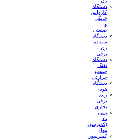
زن
دستگاه
کارواش
خانگی
و
صنعتی
دستگاه
سنباده
زن
برقی
دستگاه
تفنگ
چسب
حرارتی
دستگاه
هویه
رنده
برقی
نجاری
پمپ
باد
(کمپرسور
هوا)
کمپرسور