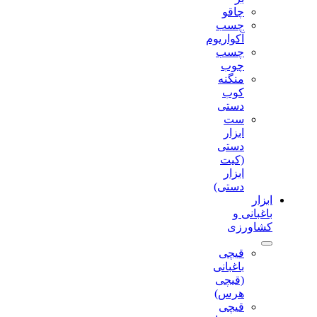
چاقو
چسب
آکواریوم
چسب
چوب
منگنه
کوب
دستی
ست
ابزار
دستی
(کیت
ابزار
دستی)
ابزار
باغبانی و
کشاورزی
قیچی
باغبانی
(قیچی
هرس)
قیچی