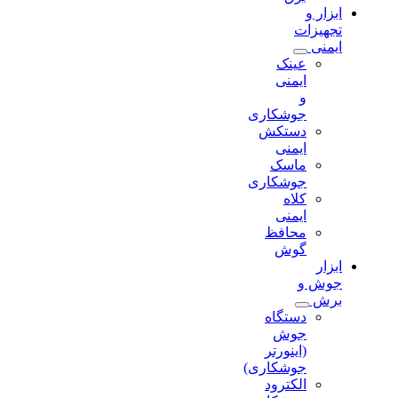
ابزار و
تجهیزات
ایمنی
عینک
ایمنی
و
جوشکاری
دستکش
ایمنی
ماسک
جوشکاری
کلاه
ایمنی
محافظ
گوش
ابزار
جوش و
برش
دستگاه
جوش
(اینورتر
جوشکاری)
الکترود