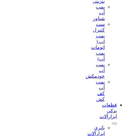
بنزینی
پمپ
آب
شناور
ست
کنترل
پمپ
اب (
اتومات
پمپ
آب)
پمپ
آب
خودمکش
پمپ
آب
کف
کش
قطعات
یدکی
ابزارآلات
باتری
ابزارآلات