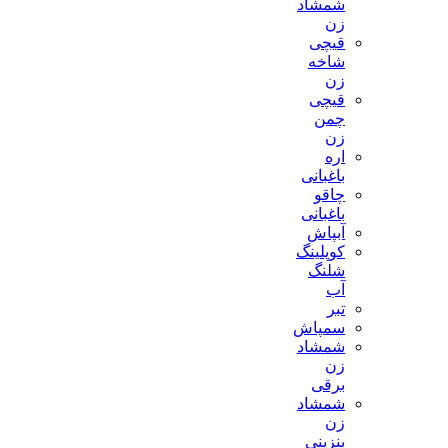
شمشاد
زن
قیچی
شاخه
زن
قیچی
چمن
زن
اره
باغبانی
چاقو
باغبانی
آبپاش
کوپلینگ
شلنگ
آب
تبر
سمپاش
شمشاد
زن
برقی
شمشاد
زن
بنزینی