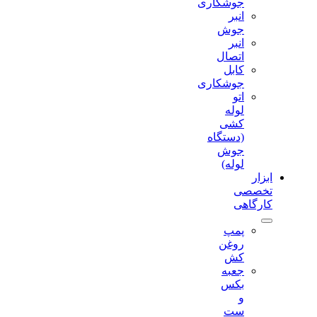
جوشکاری
انبر
جوش
انبر
اتصال
کابل
جوشکاری
اتو
لوله
کشی
(دستگاه
جوش
لوله)
ابزار
تخصصی
کارگاهی
پمپ
روغن
کش
جعبه
بکس
و
ست