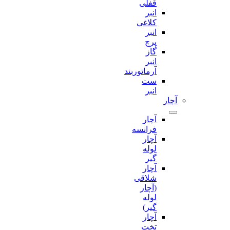
قفلی
انبر
کلاغی
انبر
پرچ
گاز
انبر
آرماتوربند
ست
انبر
آچار
آچار
فرانسه
آچار
لوله
گیر
آچار
شلاقی
(آچار
لوله
گیر)
آچار
تخت