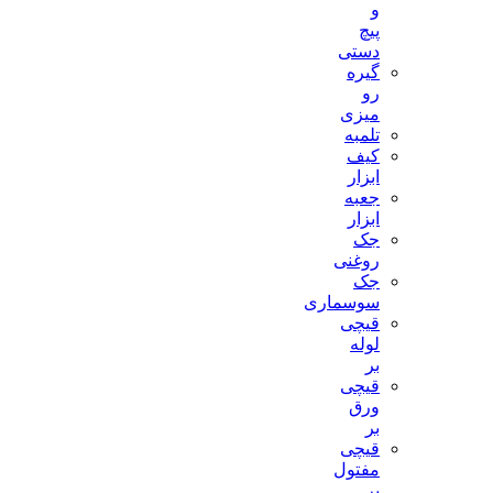
و
پیچ
دستی
گیره
رو
میزی
تلمبه
کیف
ابزار
جعبه
ابزار
جک
روغنی
جک
سوسماری
قیچی
لوله
بر
قیچی
ورق
بر
قیچی
مفتول
بر