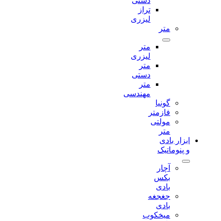
دستی
تراز
لیزری
متر
متر
لیزری
متر
دستی
متر
مهندسی
گونیا
فازمتر
مولتی
متر
ابزار بادی
و پنوماتیک
آچار
بکس
بادی
جغجغه
بادی
میخکوب