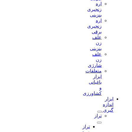
اره
زنجیری
بنزینی
اره
زنجیری
برقی
علف
زن
بنزینی
علف
زن
شارژی
متعلقات
ابزار
باغبانی
و
کشاورزی
ابزار
اندازه
گیری
تراز
تراز