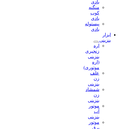
بادی
منگنه
کوب
بادی
پیستوله
بادی
ابزار
بنزینی
اره
زنجیری
بنزینی
(اره
موتوری)
علف
زن
بنزینی
شمشاد
زن
بنزینی
موتور
آب
بنزینی
موتور
برق