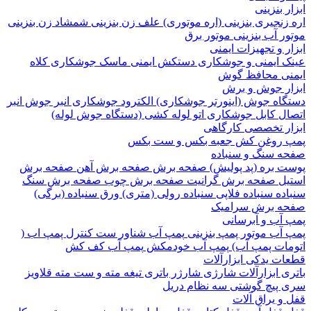
 بنزینی
نجیری بنزینی (اره موتوری)
علف زن بنزینی
شمشاد زن بنزینی
 آب بنزینی
موتور برق
 و تجهیزات ایمنی
 ایمنی و جوشکاری
دستکش ایمنی
ماسک جوشکاری
کلاه
ی
محافظ گوش
ر جوش و برش
اه جوش (اینورتر جوشکاری)
الکترود جوشکاری
انبر جوش
انبر
ل
کابل جوشکاری
اتو لوله کشی (دستگاه جوش لوله)
ر تخصصی کارگاهی
روغن کش
جعبه بکس و ست بکس
 سنگ و سنباده
 بره (پد پولیش)
صفحه برش‌
صفحه برش‌ آهن
صفحه برش‌
ل
صفحه برش‌ گرانیت
صفحه برش چوب
صفحه برش‌ سنگ
ده
سنباده فلاپی
سنباده رولی (متری)
ورق سنباده (برگی)
 برش‌ سرامیک
آب و آبرسانی
آب
موتور پمپ بنزینی
پمپ آب شناور
ست کنترل پمپ اب (
ات پمپ آب)
پمپ آب خودمکش
پمپ آب کف کش
ت یدکی ابزارآلات
 ابزارآلات شارژی
شارژر باتری
تیغه
مته و ست مته
قلاویز
پیچ گوشتی
سه نظام دریل
 یراق آلات