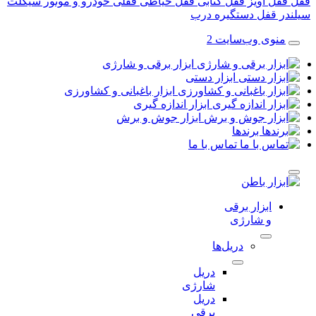
قفل آویز
قفل کتابی
قفل حیاطی
قفلی خودرو و موتور سیکلت
در قفل
دستگیره درب
منوی وب‌سایت 2
ابزار برقی و شارژی
ابزار دستی
ابزار باغبانی و کشاورزی
ابزار اندازه گیری
ابزار جوش و برش
برندها
تماس با ما
ابزار برقی
و شارژی
دریل‌ها
دریل
شارژی
دریل
برقی