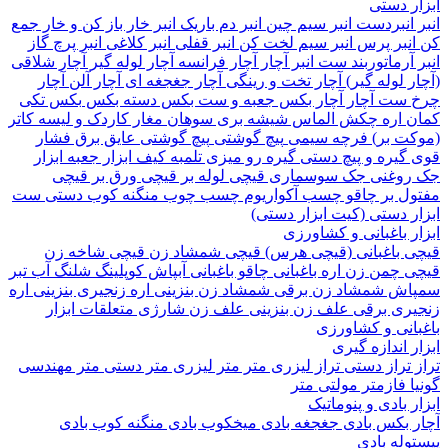
 دستی
نبردست
انبر سیم چین
انبر دم باریک
انبر خار باز کن و خار جمع
نبر پرس
انبر سیم لخت کن
انبر قفلی
انبر کلاغی
انبر پرچ
گاز
آرماتوربند
ست انبر
آچار
آچار فرانسه
آچار لوله گیر
آچار شلاقی
 لوله گیر)
آچار تخت و رینگی
آچار جغجغه ای
آچار آلن
آچار
ست آچار
آچار بکس
جعبه و ست بکس
دسته بکس
بکس تکی
 اره
چکش
الماس شیشه بری
سوهان
مغار
کاردک و لیسه
کاتر
ت بر)
فرچه سیمی
پیچ‌ گوشتی
پیچ گوشتی عایق برق فشار
گیره و پیچ دستی
گیره رو میزی
تلمبه
کیف ابزار
جعبه ابزار
وغنی
جک سوسماری
قیچی لوله بر
قیچی ورق بر
قیچی
ل بر
چاقو
چسب آکواریوم
چسب چوب
منگنه کوب دستی
ست
 دستی (کیت ابزار دستی)
 باغبانی و کشاورزی
 باغبانی (قیچی هرس)
قیچی شمشاد زن
قیچی شاخه زن
 چمن زن
اره باغبانی
چاقو باغبانی
آبپاش
کوپلینگ شلنگ آب
تبر
اش
شمشاد زن برقی
شمشاد زن بنزینی
اره زنجیری بنزینی
اره
ری برقی
علف زن بنزینی
علف زن شارژی
متعلقات ابزار
انی و کشاورزی
 اندازه گیری
تراز دستی
تراز لیزری
متر
متر لیزری
متر دستی
متر مهندسی
فازمتر
مولتی متر
 بادی و پنوماتیک
 بکس بادی
جغجغه بادی
میخکوب بادی
منگنه کوب بادی
له بادی