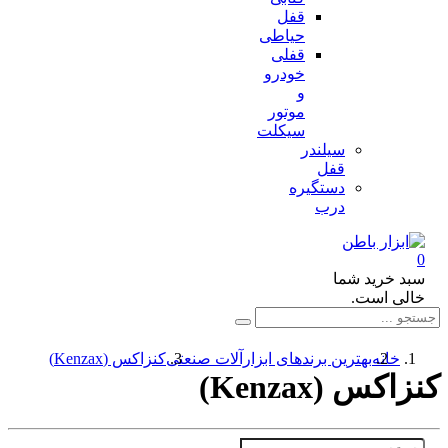
قفل
حیاطی
قفلی
خودرو
و
موتور
سیکلت
سیلندر
قفل
دستگیره
درب
د خرید شما
لی است.
خانه
بهترین برندهای ابزارآلات صنعتی
کنزاکس (Kenzax)
کس (Kenzax)