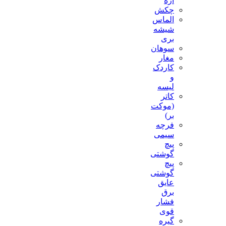
اره
چکش
الماس
شیشه
بری
سوهان
مغار
کاردک
و
لیسه
کاتر
(موکت
بر)
فرچه
سیمی
پیچ‌
گوشتی
پیچ
گوشتی
عایق
برق
فشار
قوی
گیره