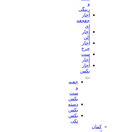
و
رینگی
آچار
جغجغه
ای
آچار
آلن
آچار
چرخ
ست
آچار
آچار
بکس
جعبه
و
ست
بکس
دسته
بکس
بکس
تکی
کمان