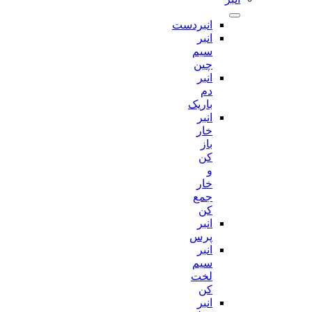
انبردست
انبر
سیم
چین
انبر
دم
باریک
انبر
خار
باز
کن
و
خار
جمع
کن
انبر
پرس
انبر
سیم
لخت
کن
انبر