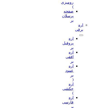
رومیزی
)
صفحه
پرسلان
بر
اره
برقی
اره
پروفیل
بر
اره
افقی
بر
اره
عمود
بر
(
اره
چکشی
)
اره
فارسی
بر