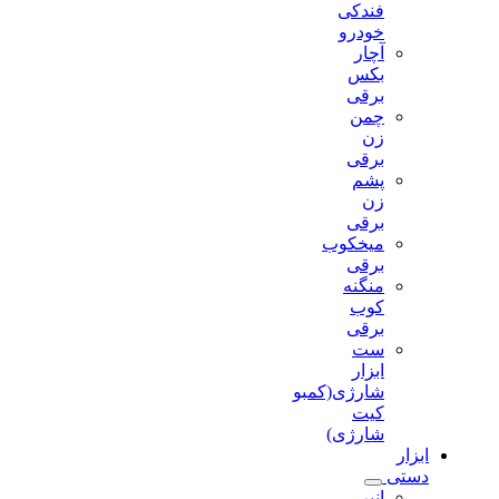
فندکی
خودرو
آچار
بکس
برقی
چمن
زن
برقی
پشم
زن
برقی
میخکوب
برقی
منگنه
کوب
برقی
ست
ابزار
شارژی(کمبو
کیت
شارژی)
ابزار
دستی
انبر