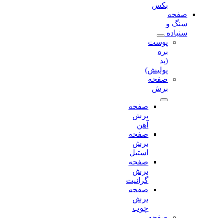
بکس
صفحه
سنگ و
سنباده
پوست
بره
(پد
پولیش)
صفحه
برش‌
صفحه
برش‌
آهن
صفحه
برش‌
استیل
صفحه
برش‌
گرانیت
صفحه
برش
چوب
صفحه