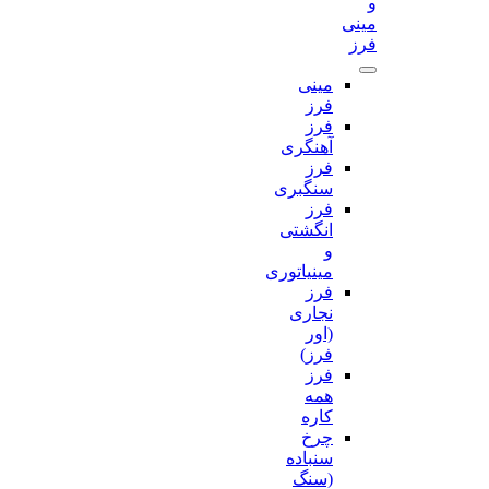
و
مینی
فرز
مینی
فرز
فرز
آهنگری
فرز
سنگبری
فرز
انگشتی
و
مینیاتوری
فرز
نجاری
(اور
فرز)
فرز
همه
کاره
چرخ
سنباده
(سنگ