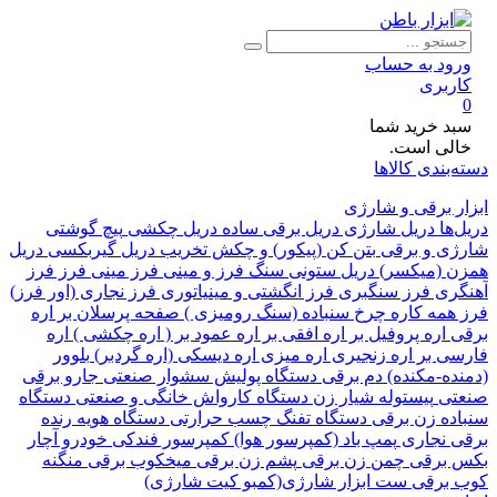
ود به حساب
ربری
د خرید شما
لی است.
بندی کالاها
 برقی و شارژی
ها
دریل شارژی
دریل برقی ساده
دریل چکشی
پیچ گوشتی
ی و برقی
بتن کن (پیکور) و چکش تخریب
دریل گیربکسی
دریل
 (میکسر)
دریل ستونی
سنگ فرز و مینی فرز
مینی فرز
فرز
ری
فرز سنگبری
فرز انگشتی و مینیاتوری
فرز نجاری (اور فرز)
همه کاره
چرخ سنباده (سنگ رومیزی )
صفحه پرسلان بر
اره
اره پروفیل بر
اره افقی بر
اره عمود بر ( اره چکشی )
اره
ی بر
اره زنجیری
اره میزی
اره دیسکی (اره گردبر)
بلوور
ده-مکنده)
دم برقی
دستگاه پولیش
سشوار صنعتی
جارو برقی
تی
پیستوله
شیار زن
دستگاه کارواش خانگی و صنعتی
دستگاه
ده زن برقی
دستگاه تفنگ چسب حرارتی
دستگاه هویه
رنده
 نجاری
پمپ باد (کمپرسور هوا)
کمپرسور فندکی خودرو
آچار
برقی
چمن زن برقی
پشم زن برقی
میخکوب برقی
منگنه
برقی
ست ابزار شارژی(کمبو کیت شارژی)