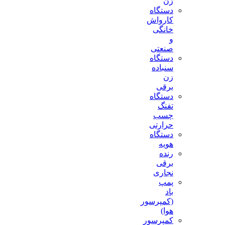
زن
دستگاه
کارواش
خانگی
و
صنعتی
دستگاه
سنباده
زن
برقی
دستگاه
تفنگ
چسب
حرارتی
دستگاه
هویه
رنده
برقی
نجاری
پمپ
باد
(کمپرسور
هوا)
کمپرسور