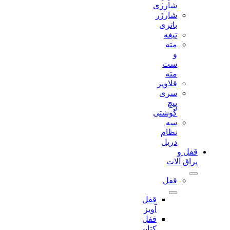
شارژی
شارژر
باتری
تیغه
مته
و
ست
مته
قلاویز
سری
پیچ
گوشتی
سه
نظام
دریل
قفل و
یراق آلات
قفل
قفل
آویز
قفل
کتابی