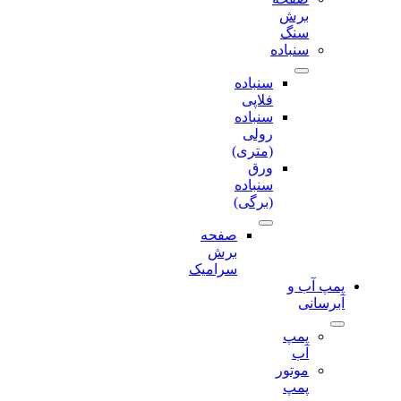
برش‌
سنگ
سنباده
سنباده
فلاپی
سنباده
رولی
(متری)
ورق
سنباده
(برگی)
صفحه
برش‌
سرامیک
پمپ آب و
آبرسانی
پمپ
آب
موتور
پمپ