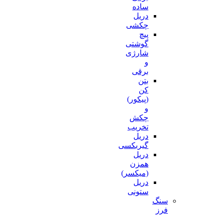
ساده
دریل
چکشی
پیچ
گوشتی
شارژی
و
برقی
بتن
کن
(پیکور)
و
چکش
تخریب
دریل
گیربکسی
دریل
همزن
(میکسر)
دریل
ستونی
سنگ
فرز