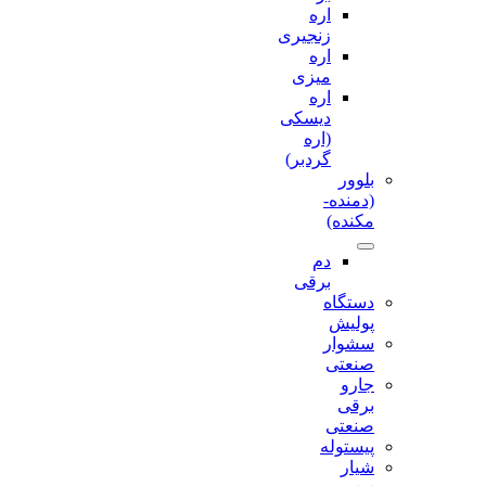
اره
زنجیری
اره
میزی
اره
دیسکی
(اره
گردبر)
بلوور
(دمنده-
مکنده)
دم
برقی
دستگاه
پولیش
سشوار
صنعتی
جارو
برقی
صنعتی
پیستوله
شیار