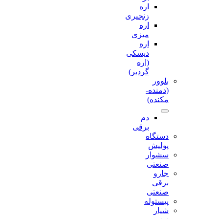
اره
زنجیری
اره
میزی
اره
دیسکی
(اره
گردبر)
بلوور
(دمنده-
مکنده)
دم
برقی
دستگاه
پولیش
سشوار
صنعتی
جارو
برقی
صنعتی
پیستوله
شیار