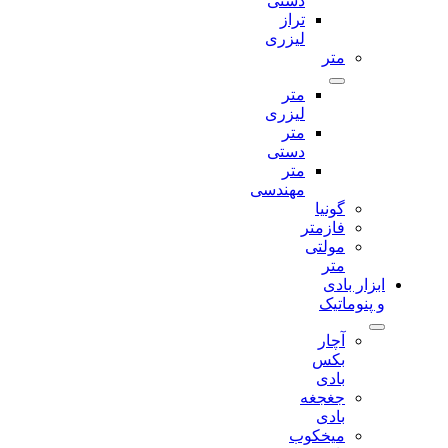
دستی
تراز
لیزری
متر
متر
لیزری
متر
دستی
متر
مهندسی
گونیا
فازمتر
مولتی
متر
ابزار بادی
و پنوماتیک
آچار
بکس
بادی
جغجغه
بادی
میخکوب