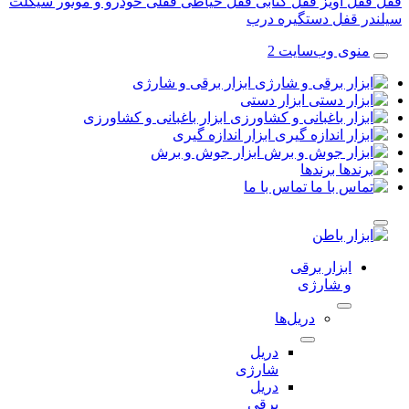
قفل آویز
قفل کتابی
قفل حیاطی
قفلی خودرو و موتور سیکلت
در قفل
دستگیره درب
منوی وب‌سایت 2
ابزار برقی و شارژی
ابزار دستی
ابزار باغبانی و کشاورزی
ابزار اندازه گیری
ابزار جوش و برش
برندها
تماس با ما
ابزار برقی
و شارژی
دریل‌ها
دریل
شارژی
دریل
برقی