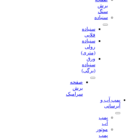
برش‌
سنگ
سنباده
سنباده
فلاپی
سنباده
رولی
(متری)
ورق
سنباده
(برگی)
صفحه
برش‌
سرامیک
پمپ آب و
آبرسانی
پمپ
آب
موتور
پمپ