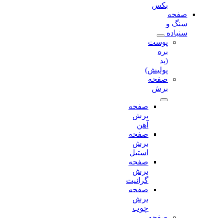
بکس
صفحه
سنگ و
سنباده
پوست
بره
(پد
پولیش)
صفحه
برش‌
صفحه
برش‌
آهن
صفحه
برش‌
استیل
صفحه
برش‌
گرانیت
صفحه
برش
چوب
صفحه