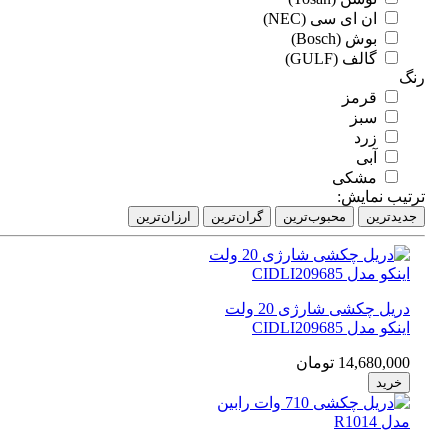
ان ای سی (NEC)
بوش (Bosch)
گالف (GULF)
گ
قرمز
سبز
زرد
آبی
مشکی
تیب نمایش:
دیدترین
محبوب‌ترین
گران‌ترین
ارزان‌ترین
دریل چکشی شارژی 20 ولت
اینکو مدل CIDLI209685
14,680,000 تومان
خرید