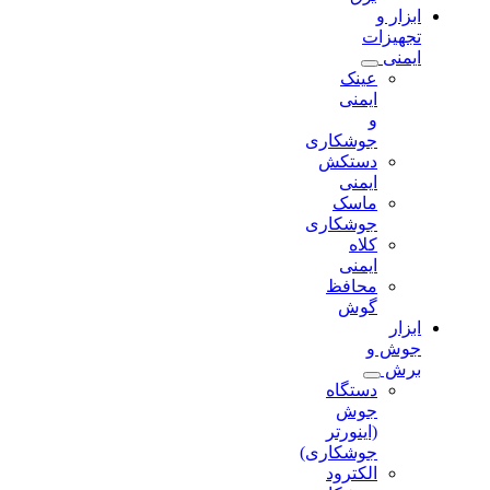
ابزار و
تجهیزات
ایمنی
عینک
ایمنی
و
جوشکاری
دستکش
ایمنی
ماسک
جوشکاری
کلاه
ایمنی
محافظ
گوش
ابزار
جوش و
برش
دستگاه
جوش
(اینورتر
جوشکاری)
الکترود