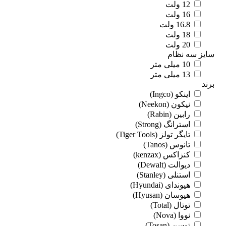
12 ولت
16 ولت
16.8 ولت
18 ولت
20 ولت
یز سه نظام
10 میلی متر
13 میلی متر
د
اینکو (Ingco)
نیکون (Neekon)
رابین (Rabin)
استرانگ (Strong)
تایگر تولز (Tiger Tools)
تانوس (Tanos)
کنزاکس (kenzax)
دیوالت (Dewalt)
استنلی (Stanley)
هیوندای (Hyundai)
هیوسان (Hyusan)
توتال (Total)
نووا (Nova)
توسن (Tosan)