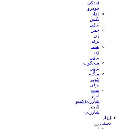
فندکی
خودرو
آچار
بکس
برقی
چمن
زن
برقی
پشم
زن
برقی
میخکوب
برقی
منگنه
کوب
برقی
ست
ابزار
شارژی(کمبو
کیت
شارژی)
ابزار
دستی
انبر