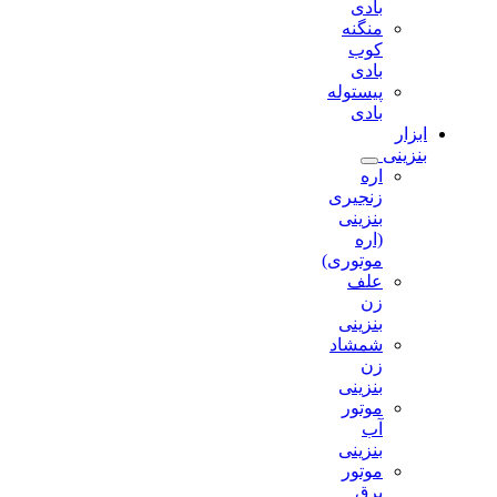
بادی
منگنه
کوب
بادی
پیستوله
بادی
ابزار
بنزینی
اره
زنجیری
بنزینی
(اره
موتوری)
علف
زن
بنزینی
شمشاد
زن
بنزینی
موتور
آب
بنزینی
موتور
برق