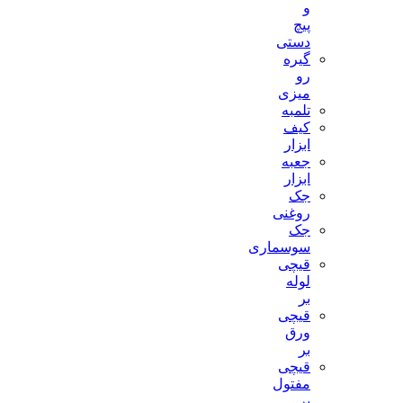
و
پیچ
دستی
گیره
رو
میزی
تلمبه
کیف
ابزار
جعبه
ابزار
جک
روغنی
جک
سوسماری
قیچی
لوله
بر
قیچی
ورق
بر
قیچی
مفتول
بر