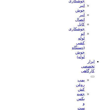
جوشکاری
انبر
جوش
انبر
اتصال
کابل
جوشکاری
اتو
لوله
کشی
(دستگاه
جوش
لوله)
ابزار
تخصصی
کارگاهی
پمپ
روغن
کش
جعبه
بکس
و
ست