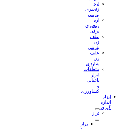
اره
زنجیری
بنزینی
اره
زنجیری
برقی
علف
زن
بنزینی
علف
زن
شارژی
متعلقات
ابزار
باغبانی
و
کشاورزی
ابزار
اندازه
گیری
تراز
تراز