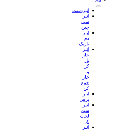
انبردست
انبر
سیم
چین
انبر
دم
باریک
انبر
خار
باز
کن
و
خار
جمع
کن
انبر
پرس
انبر
سیم
لخت
کن
انبر