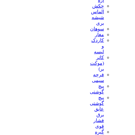
اره
چکش
الماس
شیشه
بری
سوهان
مغار
کاردک
و
لیسه
کاتر
(موکت
بر)
فرچه
سیمی
پیچ‌
گوشتی
پیچ
گوشتی
عایق
برق
فشار
قوی
گیره