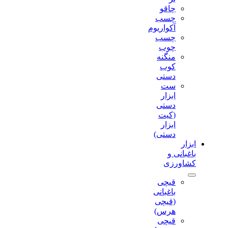
چاقو
چسب
آکواریوم
چسب
چوب
منگنه
کوب
دستی
ست
ابزار
دستی
(کیت
ابزار
دستی)
ابزار
باغبانی و
کشاورزی
قیچی
باغبانی
(قیچی
هرس)
قیچی