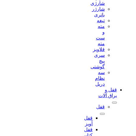
شارژی
شارژر
باتری
تیغه
مته
و
ست
مته
قلاویز
سری
پیچ
گوشتی
سه
نظام
دریل
قفل و
یراق آلات
قفل
قفل
آویز
قفل
کتابی