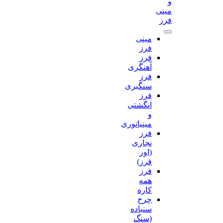
و
مینی
فرز
مینی
فرز
فرز
آهنگری
فرز
سنگبری
فرز
انگشتی
و
مینیاتوری
فرز
نجاری
(اور
فرز)
فرز
همه
کاره
چرخ
سنباده
(سنگ