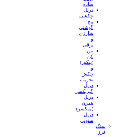
ساده
دریل
چکشی
پیچ
گوشتی
شارژی
و
برقی
بتن
کن
(پیکور)
و
چکش
تخریب
دریل
گیربکسی
دریل
همزن
(میکسر)
دریل
ستونی
سنگ
فرز