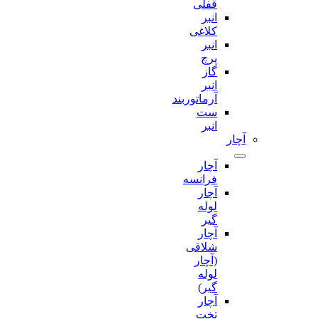
قفلی
انبر
کلاغی
انبر
پرچ
گاز
انبر
آرماتوربند
ست
انبر
آچار
آچار
فرانسه
آچار
لوله
گیر
آچار
شلاقی
(آچار
لوله
گیر)
آچار
تخت