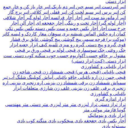
 دستی
نبردست
انبر سیم چین
انبر دم باریک
انبر خار باز کن و خار جمع
نبر پرس
انبر سیم لخت کن
انبر قفلی
انبر کلاغی
انبر پرچ
گاز
آرماتوربند
ست انبر
آچار
آچار فرانسه
آچار لوله گیر
آچار شلاقی
 لوله گیر)
آچار تخت و رینگی
آچار جغجغه ای
آچار آلن
آچار
ست آچار
آچار بکس
جعبه و ست بکس
دسته بکس
بکس تکی
 اره
چکش
الماس شیشه بری
سوهان
مغار
کاردک و لیسه
کاتر
ت بر)
فرچه سیمی
پیچ‌ گوشتی
پیچ گوشتی عایق برق فشار
گیره و پیچ دستی
گیره رو میزی
تلمبه
کیف ابزار
جعبه ابزار
وغنی
جک سوسماری
قیچی لوله بر
قیچی ورق بر
قیچی
ل بر
چاقو
چسب آکواریوم
چسب چوب
منگنه کوب دستی
ست
 دستی (کیت ابزار دستی)
 باغبانی و کشاورزی
 باغبانی (قیچی هرس)
قیچی شمشاد زن
قیچی شاخه زن
 چمن زن
اره باغبانی
چاقو باغبانی
آبپاش
کوپلینگ شلنگ آب
تبر
اش
شمشاد زن برقی
شمشاد زن بنزینی
اره زنجیری بنزینی
اره
ری برقی
علف زن بنزینی
علف زن شارژی
متعلقات ابزار
انی و کشاورزی
 اندازه گیری
تراز دستی
تراز لیزری
متر
متر لیزری
متر دستی
متر مهندسی
فازمتر
مولتی متر
 بادی و پنوماتیک
 بکس بادی
جغجغه بادی
میخکوب بادی
منگنه کوب بادی
له بادی