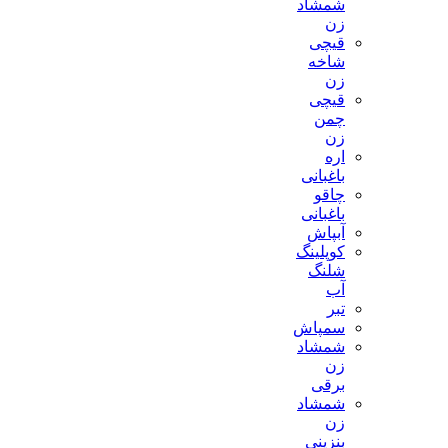
شمشاد
زن
قیچی
شاخه
زن
قیچی
چمن
زن
اره
باغبانی
چاقو
باغبانی
آبپاش
کوپلینگ
شلنگ
آب
تبر
سمپاش
شمشاد
زن
برقی
شمشاد
زن
بنزینی