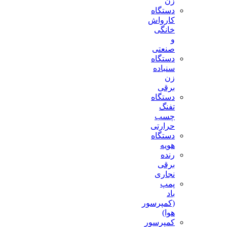
زن
دستگاه
کارواش
خانگی
و
صنعتی
دستگاه
سنباده
زن
برقی
دستگاه
تفنگ
چسب
حرارتی
دستگاه
هویه
رنده
برقی
نجاری
پمپ
باد
(کمپرسور
هوا)
کمپرسور