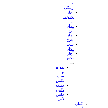
و
رینگی
آچار
جغجغه
ای
آچار
آلن
آچار
چرخ
ست
آچار
آچار
بکس
جعبه
و
ست
بکس
دسته
بکس
بکس
تکی
کمان