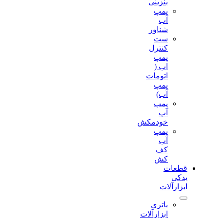
بنزینی
پمپ
آب
شناور
ست
کنترل
پمپ
اب (
اتومات
پمپ
آب)
پمپ
آب
خودمکش
پمپ
آب
کف
کش
قطعات
یدکی
ابزارآلات
باتری
ابزارآلات