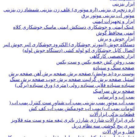
 بنزینی
نجیری بنزینی (اره موتوری)
علف زن بنزینی
شمشاد زن بنزینی
 آب بنزینی
موتور برق
 و تجهیزات ایمنی
 ایمنی و جوشکاری
دستکش ایمنی
ماسک جوشکاری
کلاه
ی
محافظ گوش
ر جوش و برش
اه جوش (اینورتر جوشکاری)
الکترود جوشکاری
انبر جوش
انبر
ل
کابل جوشکاری
اتو لوله کشی (دستگاه جوش لوله)
ر تخصصی کارگاهی
روغن کش
جعبه بکس و ست بکس
 سنگ و سنباده
 بره (پد پولیش)
صفحه برش‌
صفحه برش‌ آهن
صفحه برش‌
ل
صفحه برش‌ گرانیت
صفحه برش چوب
صفحه برش‌ سنگ
ده
سنباده فلاپی
سنباده رولی (متری)
ورق سنباده (برگی)
 برش‌ سرامیک
آب و آبرسانی
آب
موتور پمپ بنزینی
پمپ آب شناور
ست کنترل پمپ اب (
ات پمپ آب)
پمپ آب خودمکش
پمپ آب کف کش
ت یدکی ابزارآلات
 ابزارآلات شارژی
شارژر باتری
تیغه
مته و ست مته
قلاویز
پیچ گوشتی
سه نظام دریل
 یراق آلات