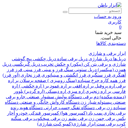
ود به حساب
ربری
د خرید شما
لی است.
بندی کالاها
 برقی و شارژی
ها
دریل شارژی
دریل برقی ساده
دریل چکشی
پیچ گوشتی
ی و برقی
بتن کن (پیکور) و چکش تخریب
دریل گیربکسی
دریل
 (میکسر)
دریل ستونی
سنگ فرز و مینی فرز
مینی فرز
فرز
ری
فرز سنگبری
فرز انگشتی و مینیاتوری
فرز نجاری (اور فرز)
همه کاره
چرخ سنباده (سنگ رومیزی )
صفحه پرسلان بر
اره
اره پروفیل بر
اره افقی بر
اره عمود بر ( اره چکشی )
اره
ی بر
اره زنجیری
اره میزی
اره دیسکی (اره گردبر)
بلوور
ده-مکنده)
دم برقی
دستگاه پولیش
سشوار صنعتی
جارو برقی
تی
پیستوله
شیار زن
دستگاه کارواش خانگی و صنعتی
دستگاه
ده زن برقی
دستگاه تفنگ چسب حرارتی
دستگاه هویه
رنده
 نجاری
پمپ باد (کمپرسور هوا)
کمپرسور فندکی خودرو
آچار
برقی
چمن زن برقی
پشم زن برقی
میخکوب برقی
منگنه
برقی
ست ابزار شارژی(کمبو کیت شارژی)