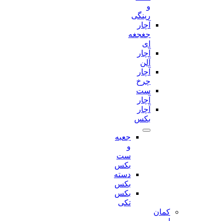
و
رینگی
آچار
جغجغه
ای
آچار
آلن
آچار
چرخ
ست
آچار
آچار
بکس
جعبه
و
ست
بکس
دسته
بکس
بکس
تکی
کمان