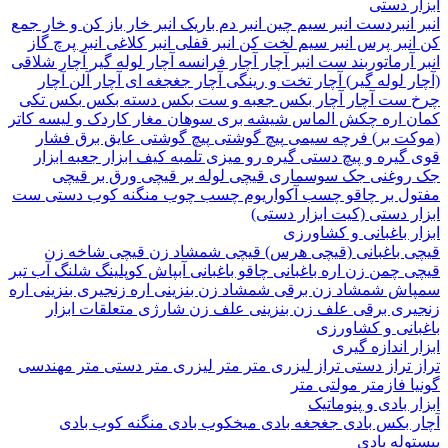
 دستی
نبردست
انبر سیم چین
انبر دم باریک
انبر خار باز کن و خار جمع
نبر پرس
انبر سیم لخت کن
انبر قفلی
انبر کلاغی
انبر پرچ
گاز
آرماتوربند
ست انبر
آچار
آچار فرانسه
آچار لوله گیر
آچار شلاقی
 لوله گیر)
آچار تخت و رینگی
آچار جغجغه ای
آچار آلن
آچار
ست آچار
آچار بکس
جعبه و ست بکس
دسته بکس
بکس تکی
 اره
چکش
الماس شیشه بری
سوهان
مغار
کاردک و لیسه
کاتر
ت بر)
فرچه سیمی
پیچ‌ گوشتی
پیچ گوشتی عایق برق فشار
گیره و پیچ دستی
گیره رو میزی
تلمبه
کیف ابزار
جعبه ابزار
وغنی
جک سوسماری
قیچی لوله بر
قیچی ورق بر
قیچی
ل بر
چاقو
چسب آکواریوم
چسب چوب
منگنه کوب دستی
ست
 دستی (کیت ابزار دستی)
 باغبانی و کشاورزی
 باغبانی (قیچی هرس)
قیچی شمشاد زن
قیچی شاخه زن
 چمن زن
اره باغبانی
چاقو باغبانی
آبپاش
کوپلینگ شلنگ آب
تبر
اش
شمشاد زن برقی
شمشاد زن بنزینی
اره زنجیری بنزینی
اره
ری برقی
علف زن بنزینی
علف زن شارژی
متعلقات ابزار
انی و کشاورزی
 اندازه گیری
تراز دستی
تراز لیزری
متر
متر لیزری
متر دستی
متر مهندسی
فازمتر
مولتی متر
 بادی و پنوماتیک
 بکس بادی
جغجغه بادی
میخکوب بادی
منگنه کوب بادی
له بادی