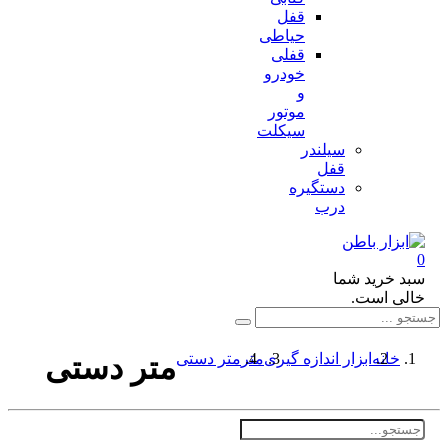
قفل
حیاطی
قفلی
خودرو
و
موتور
سیکلت
سیلندر
قفل
دستگیره
درب
د خرید شما
لی است.
خانه
ابزار اندازه گیری
متر
متر دستی
متر دستی