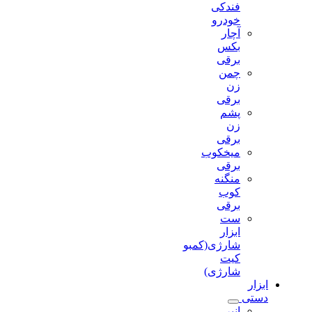
فندکی
خودرو
آچار
بکس
برقی
چمن
زن
برقی
پشم
زن
برقی
میخکوب
برقی
منگنه
کوب
برقی
ست
ابزار
شارژی(کمبو
کیت
شارژی)
ابزار
دستی
انبر