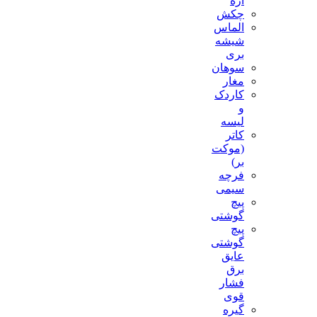
اره
چکش
الماس
شیشه
بری
سوهان
مغار
کاردک
و
لیسه
کاتر
(موکت
بر)
فرچه
سیمی
پیچ‌
گوشتی
پیچ
گوشتی
عایق
برق
فشار
قوی
گیره