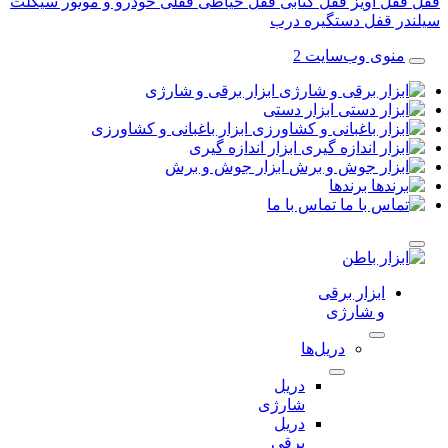
قفل آویز
قفل کتابی
قفل حیاطی
قفلی خودرو و موتور سیکلت
در قفل
دستگیره درب
منوی وب‌سایت 2
ابزار برقی و شارژی
ابزار دستی
ابزار باغبانی و کشاورزی
ابزار اندازه گیری
ابزار جوش و برش
برندها
تماس با ما
ابزار برقی
و شارژی
دریل‌ها
دریل
شارژی
دریل
برقی