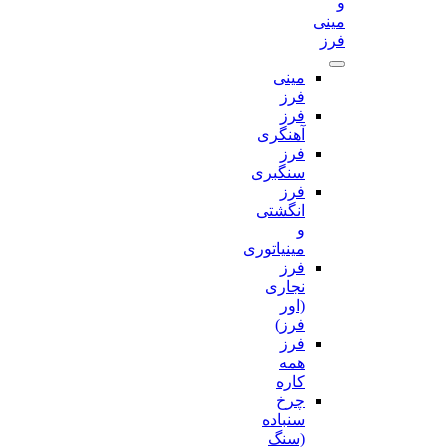
و
مینی
فرز
مینی
فرز
فرز
آهنگری
فرز
سنگبری
فرز
انگشتی
و
مینیاتوری
فرز
نجاری
(اور
فرز)
فرز
همه
کاره
چرخ
سنباده
(سنگ