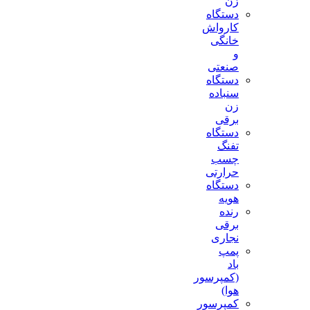
زن
دستگاه
کارواش
خانگی
و
صنعتی
دستگاه
سنباده
زن
برقی
دستگاه
تفنگ
چسب
حرارتی
دستگاه
هویه
رنده
برقی
نجاری
پمپ
باد
(کمپرسور
هوا)
کمپرسور