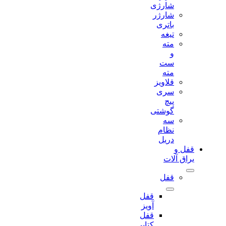
شارژی
شارژر
باتری
تیغه
مته
و
ست
مته
قلاویز
سری
پیچ
گوشتی
سه
نظام
دریل
قفل و
یراق آلات
قفل
قفل
آویز
قفل
کتابی