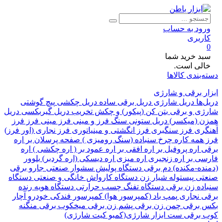
ود به حساب
ربری
د خرید شما
لی است.
بندی کالاها
 برقی و شارژی
ها
دریل شارژی
دریل برقی ساده
دریل چکشی
پیچ گوشتی
ی و برقی
بتن کن (پیکور) و چکش تخریب
دریل گیربکسی
دریل
 (میکسر)
دریل ستونی
سنگ فرز و مینی فرز
مینی فرز
فرز
ری
فرز سنگبری
فرز انگشتی و مینیاتوری
فرز نجاری (اور فرز)
همه کاره
چرخ سنباده (سنگ رومیزی )
صفحه پرسلان بر
اره
اره پروفیل بر
اره افقی بر
اره عمود بر ( اره چکشی )
اره
ی بر
اره زنجیری
اره میزی
اره دیسکی (اره گردبر)
بلوور
ده-مکنده)
دم برقی
دستگاه پولیش
سشوار صنعتی
جارو برقی
تی
پیستوله
شیار زن
دستگاه کارواش خانگی و صنعتی
دستگاه
ده زن برقی
دستگاه تفنگ چسب حرارتی
دستگاه هویه
رنده
 نجاری
پمپ باد (کمپرسور هوا)
کمپرسور فندکی خودرو
آچار
برقی
چمن زن برقی
پشم زن برقی
میخکوب برقی
منگنه
برقی
ست ابزار شارژی(کمبو کیت شارژی)