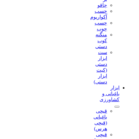
چاقو
چسب
آکواریوم
چسب
چوب
منگنه
کوب
دستی
ست
ابزار
دستی
(کیت
ابزار
دستی)
ابزار
باغبانی و
کشاورزی
قیچی
باغبانی
(قیچی
هرس)
قیچی