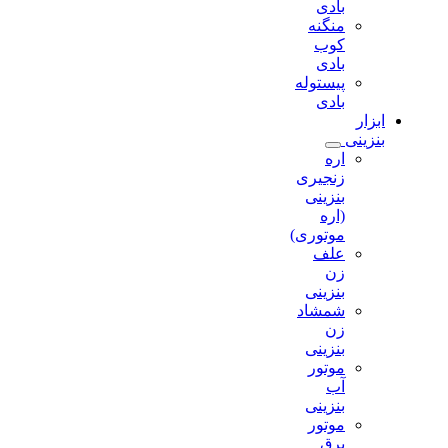
بادی
منگنه
کوب
بادی
پیستوله
بادی
ابزار
بنزینی
اره
زنجیری
بنزینی
(اره
موتوری)
علف
زن
بنزینی
شمشاد
زن
بنزینی
موتور
آب
بنزینی
موتور
برق