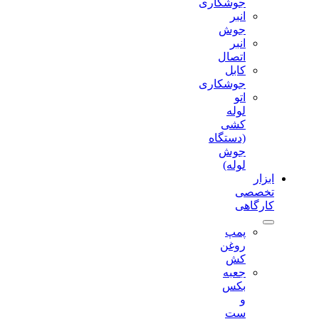
جوشکاری
انبر
جوش
انبر
اتصال
کابل
جوشکاری
اتو
لوله
کشی
(دستگاه
جوش
لوله)
ابزار
تخصصی
کارگاهی
پمپ
روغن
کش
جعبه
بکس
و
ست