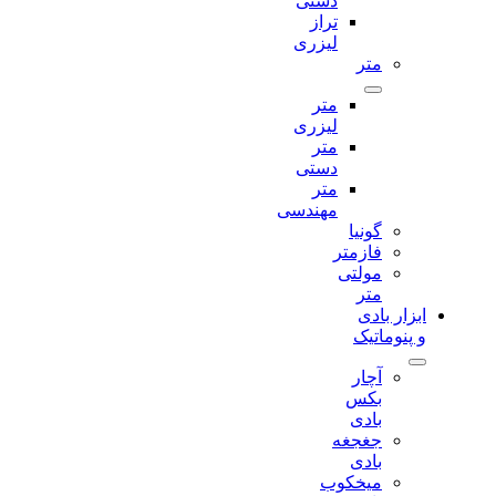
دستی
تراز
لیزری
متر
متر
لیزری
متر
دستی
متر
مهندسی
گونیا
فازمتر
مولتی
متر
ابزار بادی
و پنوماتیک
آچار
بکس
بادی
جغجغه
بادی
میخکوب