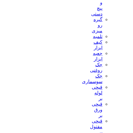
و
پیچ
دستی
گیره
رو
میزی
تلمبه
کیف
ابزار
جعبه
ابزار
جک
روغنی
جک
سوسماری
قیچی
لوله
بر
قیچی
ورق
بر
قیچی
مفتول
بر