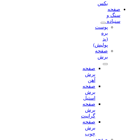
بکس
صفحه
سنگ و
سنباده
پوست
بره
(پد
پولیش)
صفحه
برش‌
صفحه
برش‌
آهن
صفحه
برش‌
استیل
صفحه
برش‌
گرانیت
صفحه
برش
چوب
صفحه