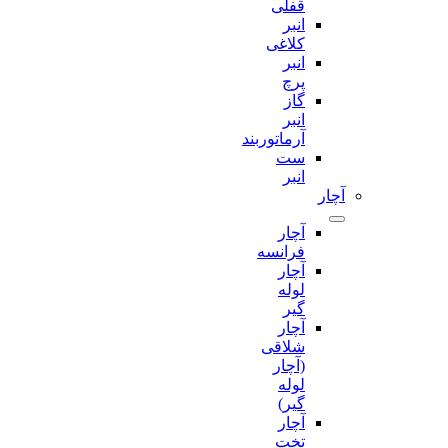
قفلی
انبر
کلاغی
انبر
پرچ
گاز
انبر
آرماتوربند
ست
انبر
آچار
آچار
فرانسه
آچار
لوله
گیر
آچار
شلاقی
(آچار
لوله
گیر)
آچار
تخت