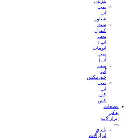
بنزینی
پمپ
آب
شناور
ست
کنترل
پمپ
اب (
اتومات
پمپ
آب)
پمپ
آب
خودمکش
پمپ
آب
کف
کش
قطعات
یدکی
ابزارآلات
باتری
ابزارآلات