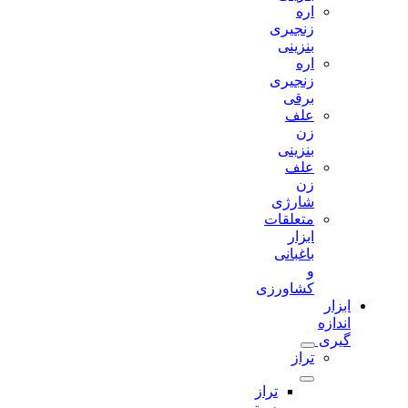
اره
زنجیری
بنزینی
اره
زنجیری
برقی
علف
زن
بنزینی
علف
زن
شارژی
متعلقات
ابزار
باغبانی
و
کشاورزی
ابزار
اندازه
گیری
تراز
تراز