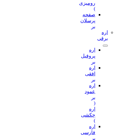
رومیزی
)
صفحه
پرسلان
بر
اره
برقی
اره
پروفیل
بر
اره
افقی
بر
اره
عمود
بر
(
اره
چکشی
)
اره
فارسی
بر