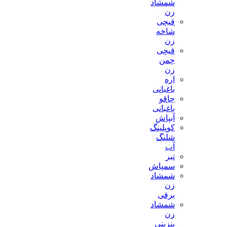
شمشاد
زن
قیچی
شاخه
زن
قیچی
چمن
زن
اره
باغبانی
چاقو
باغبانی
آبپاش
کوپلینگ
شلنگ
آب
تبر
سمپاش
شمشاد
زن
برقی
شمشاد
زن
بنزینی