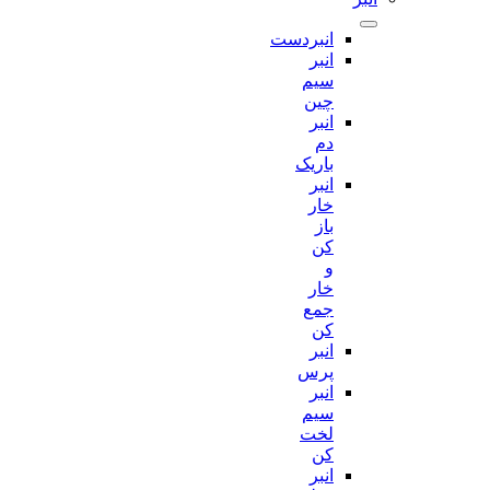
انبردست
انبر
سیم
چین
انبر
دم
باریک
انبر
خار
باز
کن
و
خار
جمع
کن
انبر
پرس
انبر
سیم
لخت
کن
انبر