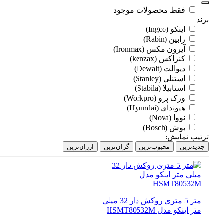
فقط محصولات موجود
د
اینکو (Ingco)
رابین (Rabin)
آیرون مکس (Ironmax)
کنزاکس (kenzax)
دیوالت (Dewalt)
استنلی (Stanley)
استابیلا (Stabila)
ورک پرو (Workpro)
هیوندای (Hyundai)
نووا (Nova)
بوش (Bosch)
تیب نمایش:
دیدترین
محبوب‌ترین
گران‌ترین
ارزان‌ترین
متر 5 متری روکش دار 32 میلی
متر اینکو مدل HSMT80532M