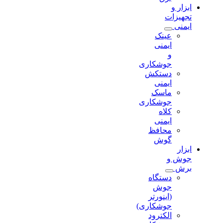
ابزار و
تجهیزات
ایمنی
عینک
ایمنی
و
جوشکاری
دستکش
ایمنی
ماسک
جوشکاری
کلاه
ایمنی
محافظ
گوش
ابزار
جوش و
برش
دستگاه
جوش
(اینورتر
جوشکاری)
الکترود