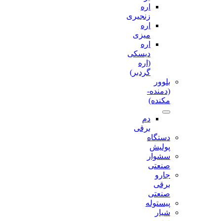
اره
زنجیری
اره
میزی
اره
دیسکی
(اره
گردبر)
بلوور
(دمنده-
مکنده)
دم
برقی
دستگاه
پولیش
سشوار
صنعتی
جارو
برقی
صنعتی
پیستوله
شیار