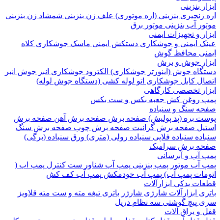
 بنزینی
نجیری بنزینی (اره موتوری)
علف زن بنزینی
شمشاد زن بنزینی
 آب بنزینی
موتور برق
 و تجهیزات ایمنی
 ایمنی و جوشکاری
دستکش ایمنی
ماسک جوشکاری
کلاه
ی
محافظ گوش
ر جوش و برش
اه جوش (اینورتر جوشکاری)
الکترود جوشکاری
انبر جوش
انبر
ل
کابل جوشکاری
اتو لوله کشی (دستگاه جوش لوله)
ر تخصصی کارگاهی
روغن کش
جعبه بکس و ست بکس
 سنگ و سنباده
 بره (پد پولیش)
صفحه برش‌
صفحه برش‌ آهن
صفحه برش‌
ل
صفحه برش‌ گرانیت
صفحه برش چوب
صفحه برش‌ سنگ
ده
سنباده فلاپی
سنباده رولی (متری)
ورق سنباده (برگی)
 برش‌ سرامیک
آب و آبرسانی
آب
موتور پمپ بنزینی
پمپ آب شناور
ست کنترل پمپ اب (
ات پمپ آب)
پمپ آب خودمکش
پمپ آب کف کش
ت یدکی ابزارآلات
 ابزارآلات شارژی
شارژر باتری
تیغه
مته و ست مته
قلاویز
پیچ گوشتی
سه نظام دریل
 یراق آلات