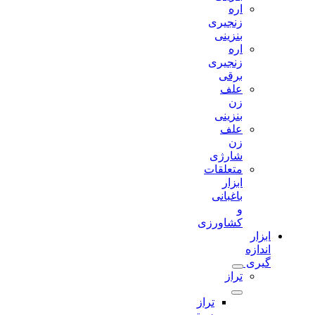
اره
زنجیری
بنزینی
اره
زنجیری
برقی
علف
زن
بنزینی
علف
زن
شارژی
متعلقات
ابزار
باغبانی
و
کشاورزی
ابزار
اندازه
گیری
تراز
تراز