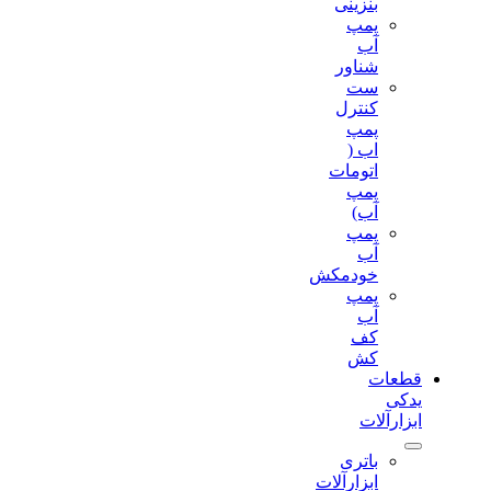
بنزینی
پمپ
آب
شناور
ست
کنترل
پمپ
اب (
اتومات
پمپ
آب)
پمپ
آب
خودمکش
پمپ
آب
کف
کش
قطعات
یدکی
ابزارآلات
باتری
ابزارآلات