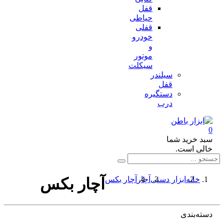
قفل
حیاطی
قفلی
خودرو
و
موتور
سیکلت
سیلندر
قفل
دستگیره
درب
د خرید شما
لی است.
خانه
ابزار دستی
آچار
آچار بکس
آچار بکس
ته‌بندی