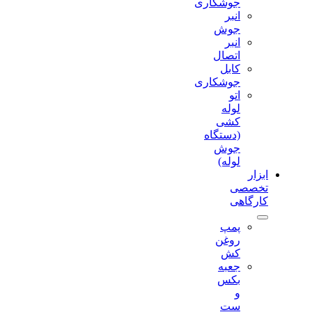
جوشکاری
انبر
جوش
انبر
اتصال
کابل
جوشکاری
اتو
لوله
کشی
(دستگاه
جوش
لوله)
ابزار
تخصصی
کارگاهی
پمپ
روغن
کش
جعبه
بکس
و
ست