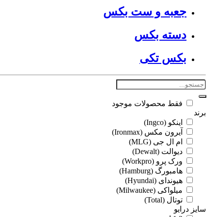
جعبه و ست بکس
دسته بکس
بکس تکی
فقط محصولات موجود
د
اینکو (Ingco)
آیرون مکس (Ironmax)
ام ال جی (MLG)
دیوالت (Dewalt)
ورک پرو (Workpro)
هامبورگ (Hamburg)
هیوندای (Hyundai)
میلواکی (Milwaukee)
توتال (Total)
ز درایو