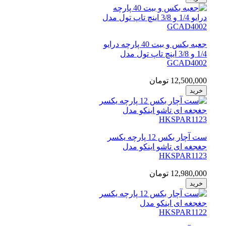
جعبه بکس و بیت 40 پارچه درایو
1/4 و 3/8 اینچ تاپ تول مدل
GCAD4002
12,500,000 تومان
خرید
ست آچار بکس 12 پارچه یکسر
جغجغه ای تاشو اینکو مدل
HKSPAR1123
12,980,000 تومان
خرید