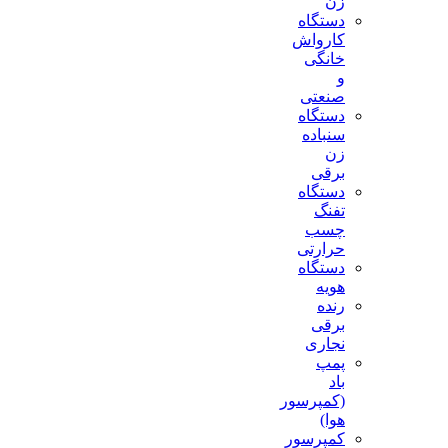
زن
دستگاه
کارواش
خانگی
و
صنعتی
دستگاه
سنباده
زن
برقی
دستگاه
تفنگ
چسب
حرارتی
دستگاه
هویه
رنده
برقی
نجاری
پمپ
باد
(کمپرسور
هوا)
کمپرسور