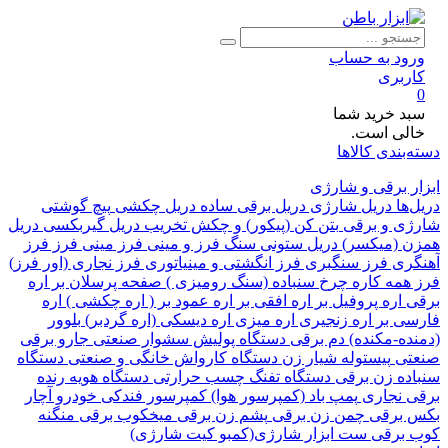
ود به حساب
ربری
د خرید شما
لی است.
بندی کالاها
 برقی و شارژی
ها
دریل شارژی
دریل برقی ساده
دریل چکشی
پیچ گوشتی
ی و برقی
بتن کن (پیکور) و چکش تخریب
دریل گیربکسی
دریل
 (میکسر)
دریل ستونی
سنگ فرز و مینی فرز
مینی فرز
فرز
ری
فرز سنگبری
فرز انگشتی و مینیاتوری
فرز نجاری (اور فرز)
همه کاره
چرخ سنباده (سنگ رومیزی )
صفحه پرسلان بر
اره
اره پروفیل بر
اره افقی بر
اره عمود بر ( اره چکشی )
اره
ی بر
اره زنجیری
اره میزی
اره دیسکی (اره گردبر)
بلوور
ده-مکنده)
دم برقی
دستگاه پولیش
سشوار صنعتی
جارو برقی
تی
پیستوله
شیار زن
دستگاه کارواش خانگی و صنعتی
دستگاه
ده زن برقی
دستگاه تفنگ چسب حرارتی
دستگاه هویه
رنده
 نجاری
پمپ باد (کمپرسور هوا)
کمپرسور فندکی خودرو
آچار
برقی
چمن زن برقی
پشم زن برقی
میخکوب برقی
منگنه
برقی
ست ابزار شارژی(کمبو کیت شارژی)