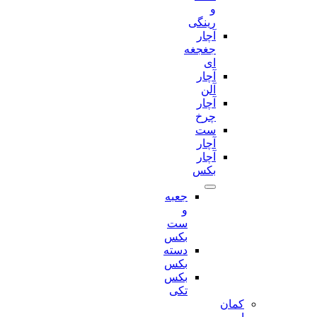
و
رینگی
آچار
جغجغه
ای
آچار
آلن
آچار
چرخ
ست
آچار
آچار
بکس
جعبه
و
ست
بکس
دسته
بکس
بکس
تکی
کمان