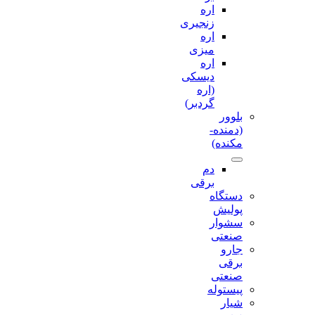
اره
زنجیری
اره
میزی
اره
دیسکی
(اره
گردبر)
بلوور
(دمنده-
مکنده)
دم
برقی
دستگاه
پولیش
سشوار
صنعتی
جارو
برقی
صنعتی
پیستوله
شیار