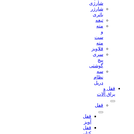
شارژی
شارژر
باتری
تیغه
مته
و
ست
مته
قلاویز
سری
پیچ
گوشتی
سه
نظام
دریل
قفل و
یراق آلات
قفل
قفل
آویز
قفل
کتابی