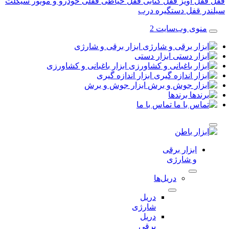
قفل آویز
قفل کتابی
قفل حیاطی
قفلی خودرو و موتور سیکلت
در قفل
دستگیره درب
منوی وب‌سایت 2
ابزار برقی و شارژی
ابزار دستی
ابزار باغبانی و کشاورزی
ابزار اندازه گیری
ابزار جوش و برش
برندها
تماس با ما
ابزار برقی
و شارژی
دریل‌ها
دریل
شارژی
دریل
برقی