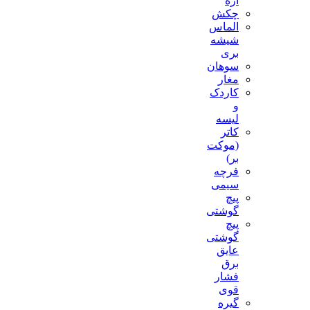
اره
چکش
الماس
شیشه
بری
سوهان
مغار
کاردک
و
لیسه
کاتر
(موکت
بر)
فرچه
سیمی
پیچ‌
گوشتی
پیچ
گوشتی
عایق
برق
فشار
قوی
گیره