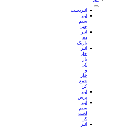
انبردست
انبر
سیم
چین
انبر
دم
باریک
انبر
خار
باز
کن
و
خار
جمع
کن
انبر
پرس
انبر
سیم
لخت
کن
انبر