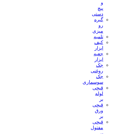
و
پیچ
دستی
گیره
رو
میزی
تلمبه
کیف
ابزار
جعبه
ابزار
جک
روغنی
جک
سوسماری
قیچی
لوله
بر
قیچی
ورق
بر
قیچی
مفتول
بر