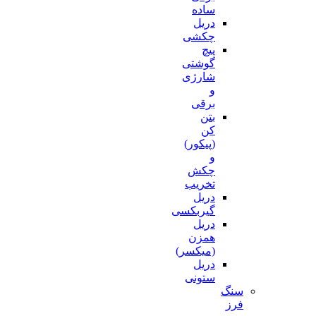
ساده
دریل
چکشی
پیچ
گوشتی
شارژی
و
برقی
بتن
کن
(پیکور)
و
چکش
تخریب
دریل
گیربکسی
دریل
همزن
(میکسر)
دریل
ستونی
سنگ
فرز