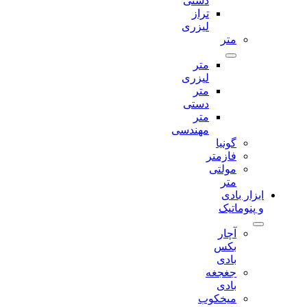
دستی
تراز
لیزری
متر
متر
لیزری
متر
دستی
متر
مهندسی
گونیا
فازمتر
مولتی
متر
ابزار بادی
و پنوماتیک
آچار
بکس
بادی
جغجغه
بادی
میخکوب