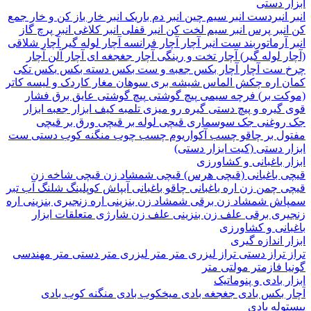
 دستی
نبردست
انبر سیم چین
انبر دم باریک
انبر خار باز کن و خار جمع
نبر پرس
انبر سیم لخت کن
انبر قفلی
انبر کلاغی
انبر پرچ
گاز
آرماتوربند
ست انبر
آچار
آچار فرانسه
آچار لوله گیر
آچار شلاقی
 لوله گیر)
آچار تخت و رینگی
آچار جغجغه ای
آچار آلن
آچار
ست آچار
آچار بکس
جعبه و ست بکس
دسته بکس
بکس تکی
 اره
چکش
الماس شیشه بری
سوهان
مغار
کاردک و لیسه
کاتر
ت بر)
فرچه سیمی
پیچ‌ گوشتی
پیچ گوشتی عایق برق فشار
گیره و پیچ دستی
گیره رو میزی
تلمبه
کیف ابزار
جعبه ابزار
وغنی
جک سوسماری
قیچی لوله بر
قیچی ورق بر
قیچی
ل بر
چاقو
چسب آکواریوم
چسب چوب
منگنه کوب دستی
ست
 دستی (کیت ابزار دستی)
 باغبانی و کشاورزی
 باغبانی (قیچی هرس)
قیچی شمشاد زن
قیچی شاخه زن
 چمن زن
اره باغبانی
چاقو باغبانی
آبپاش
کوپلینگ شلنگ آب
تبر
اش
شمشاد زن برقی
شمشاد زن بنزینی
اره زنجیری بنزینی
اره
ری برقی
علف زن بنزینی
علف زن شارژی
متعلقات ابزار
انی و کشاورزی
 اندازه گیری
تراز دستی
تراز لیزری
متر
متر لیزری
متر دستی
متر مهندسی
فازمتر
مولتی متر
 بادی و پنوماتیک
 بکس بادی
جغجغه بادی
میخکوب بادی
منگنه کوب بادی
له بادی