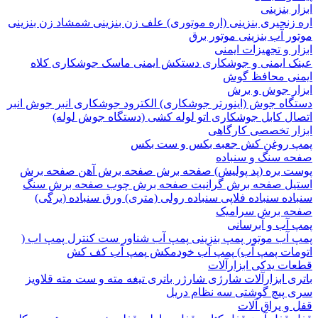
 بنزینی
نجیری بنزینی (اره موتوری)
علف زن بنزینی
شمشاد زن بنزینی
 آب بنزینی
موتور برق
 و تجهیزات ایمنی
 ایمنی و جوشکاری
دستکش ایمنی
ماسک جوشکاری
کلاه
ی
محافظ گوش
ر جوش و برش
اه جوش (اینورتر جوشکاری)
الکترود جوشکاری
انبر جوش
انبر
ل
کابل جوشکاری
اتو لوله کشی (دستگاه جوش لوله)
ر تخصصی کارگاهی
روغن کش
جعبه بکس و ست بکس
 سنگ و سنباده
 بره (پد پولیش)
صفحه برش‌
صفحه برش‌ آهن
صفحه برش‌
ل
صفحه برش‌ گرانیت
صفحه برش چوب
صفحه برش‌ سنگ
ده
سنباده فلاپی
سنباده رولی (متری)
ورق سنباده (برگی)
 برش‌ سرامیک
آب و آبرسانی
آب
موتور پمپ بنزینی
پمپ آب شناور
ست کنترل پمپ اب (
ات پمپ آب)
پمپ آب خودمکش
پمپ آب کف کش
ت یدکی ابزارآلات
 ابزارآلات شارژی
شارژر باتری
تیغه
مته و ست مته
قلاویز
پیچ گوشتی
سه نظام دریل
 یراق آلات