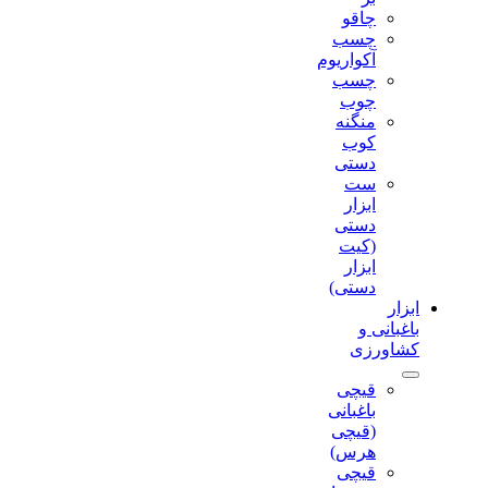
چاقو
چسب
آکواریوم
چسب
چوب
منگنه
کوب
دستی
ست
ابزار
دستی
(کیت
ابزار
دستی)
ابزار
باغبانی و
کشاورزی
قیچی
باغبانی
(قیچی
هرس)
قیچی