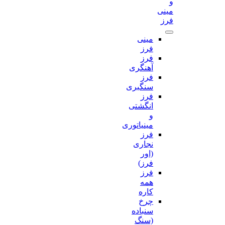
و
مینی
فرز
مینی
فرز
فرز
آهنگری
فرز
سنگبری
فرز
انگشتی
و
مینیاتوری
فرز
نجاری
(اور
فرز)
فرز
همه
کاره
چرخ
سنباده
(سنگ