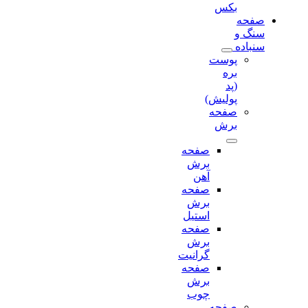
بکس
صفحه
سنگ و
سنباده
پوست
بره
(پد
پولیش)
صفحه
برش‌
صفحه
برش‌
آهن
صفحه
برش‌
استیل
صفحه
برش‌
گرانیت
صفحه
برش
چوب
صفحه