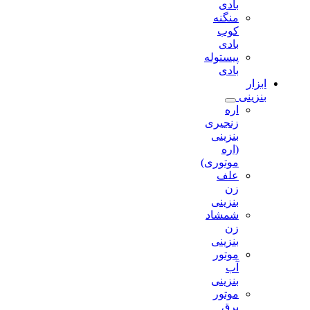
بادی
منگنه
کوب
بادی
پیستوله
بادی
ابزار
بنزینی
اره
زنجیری
بنزینی
(اره
موتوری)
علف
زن
بنزینی
شمشاد
زن
بنزینی
موتور
آب
بنزینی
موتور
برق