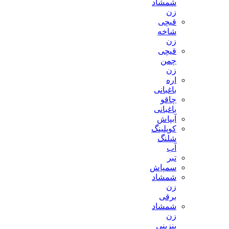
شمشاد
زن
قیچی
شاخه
زن
قیچی
چمن
زن
اره
باغبانی
چاقو
باغبانی
آبپاش
کوپلینگ
شلنگ
آب
تبر
سمپاش
شمشاد
زن
برقی
شمشاد
زن
بنزینی