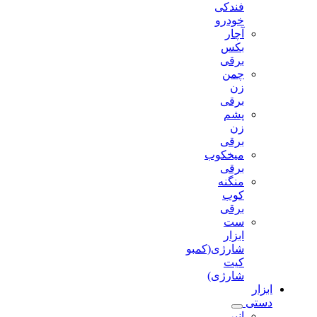
فندکی
خودرو
آچار
بکس
برقی
چمن
زن
برقی
پشم
زن
برقی
میخکوب
برقی
منگنه
کوب
برقی
ست
ابزار
شارژی(کمبو
کیت
شارژی)
ابزار
دستی
انبر