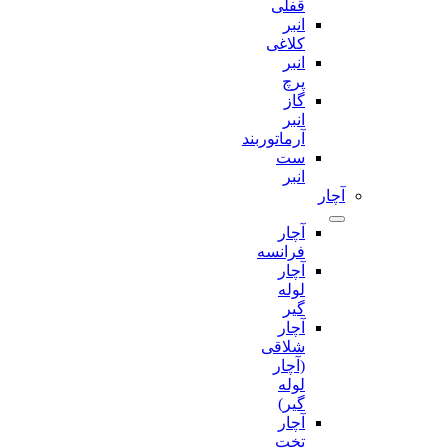
قفلی
انبر
کلاغی
انبر
پرچ
گاز
انبر
آرماتوربند
ست
انبر
آچار
آچار
فرانسه
آچار
لوله
گیر
آچار
شلاقی
(آچار
لوله
گیر)
آچار
تخت