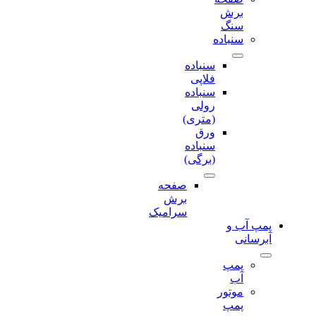
برش‌
سنگ
سنباده
سنباده
فلاپی
سنباده
رولی
(متری)
ورق
سنباده
(برگی)
صفحه
برش‌
سرامیک
پمپ آب و
آبرسانی
پمپ
آب
موتور
پمپ