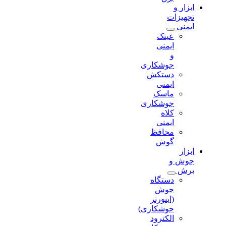
ابزار و
تجهیزات
ایمنی
عینک
ایمنی
و
جوشکاری
دستکش
ایمنی
ماسک
جوشکاری
کلاه
ایمنی
محافظ
گوش
ابزار
جوش و
برش
دستگاه
جوش
(اینورتر
جوشکاری)
الکترود