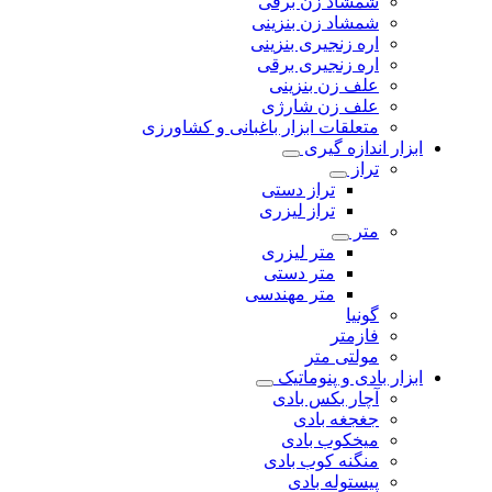
شمشاد زن برقی
شمشاد زن بنزینی
اره زنجیری بنزینی
اره زنجیری برقی
علف زن بنزینی
علف زن شارژی
متعلقات ابزار باغبانی و کشاورزی
ابزار اندازه گیری
تراز
تراز دستی
تراز لیزری
متر
متر لیزری
متر دستی
متر مهندسی
گونیا
فازمتر
مولتی متر
ابزار بادی و پنوماتیک
آچار بکس بادی
جغجغه بادی
میخکوب بادی
منگنه کوب بادی
پیستوله بادی