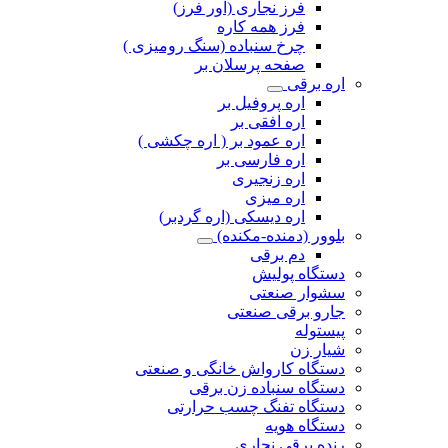
فرز نجاری (اور فرز)
فرز همه کاره
چرخ سنباده (سنگ رومیزی )
صفحه پرسلان بر
اره برقی
اره پروفیل بر
اره افقی بر
اره عمود بر ( اره چکشی )
اره فارسی بر
اره زنجیری
اره میزی
اره دیسکی (اره گردبر)
بلوور (دمنده-مکنده)
دم برقی
دستگاه پولیش
سشوار صنعتی
جارو برقی صنعتی
پیستوله
شیار زن
دستگاه کارواش خانگی و صنعتی
دستگاه سنباده زن برقی
دستگاه تفنگ چسب حرارتی
دستگاه هویه
رنده برقی نجاری