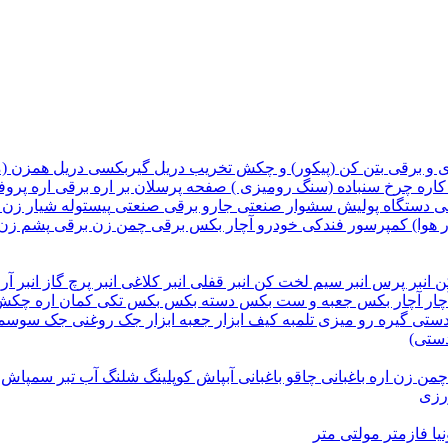
ی و برقی
بتن کن (پیکور) و چکش تخریب
دریل گیربکسی
دریل همزن (
کاره
چرخ سنباده (سنگ رومیزی )
صفحه پرسلان بر
اره برقی
اره پروف
قی
دستگاه پولیش
سشوار صنعتی
جارو برقی صنعتی
پیستوله
شیار زن
 هوا)
کمپرسور فندکی خودرو
آچار بکس برقی
چمن زن برقی
پشم زن
کن
انبر پرس
انبر سیم لخت کن
انبر قفلی
انبر کلاغی
انبر پرچ
گاز انبر آر
ار
آچار بکس
جعبه و ست بکس
دسته بکس
بکس تکی
کمان اره
چکش
 دستی
گیره رو میزی
تلمبه
کیف ابزار
جعبه ابزار
جک روغنی
جک سوسم
دستی)
چمن زن
اره باغبانی
چاقو باغبانی
آبپاش
کوپلینگ شلنگ آب
تبر
سمپاش
ورزی
یا
فازمتر
مولتی متر