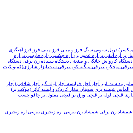
میکسر)
دریل ستونی
سنگ فرز و مینی فرز
مینی فرز
فرز آهنگری
یل بر
اره افقی بر
اره عمود بر ( اره چکشی )
اره فارسی بر
اره
دستگاه کارواش خانگی و صنعتی
دستگاه سنباده زن برقی
دستگاه
 برقی
میخکوب برقی
منگنه کوب برقی
ست ابزار شارژی(کمبو کیت
ماتوربند
ست انبر
آچار
آچار فرانسه
آچار لوله گیر
آچار شلاقی (آچار
الماس شیشه بری
سوهان
مغار
کاردک و لیسه
کاتر (موکت بر)
اری
قیچی لوله بر
قیچی ورق بر
قیچی مفتول بر
چاقو
چسب
شمشاد زن برقی
شمشاد زن بنزینی
اره زنجیری بنزینی
اره زنجیری