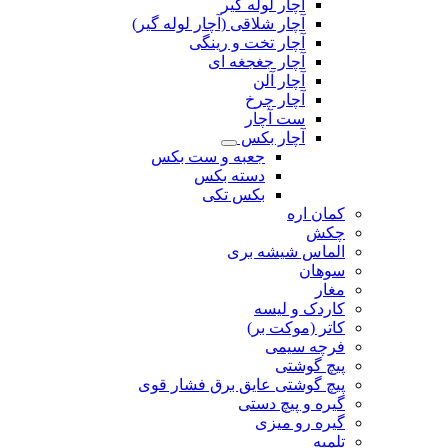
آچار لوله گیر
آچار شلاقی (آچار لوله گیر)
آچار تخت و رینگی
آچار جغجغه ای
آچار آلن
آچار چرخ
ست آچار
آچار بکس
جعبه و ست بکس
دسته بکس
بکس تکی
کمان اره
چکش
الماس شیشه بری
سوهان
مغار
کاردک و لیسه
کاتر (موکت بر)
فرچه سیمی
پیچ‌ گوشتی
پیچ گوشتی عایق برق فشار قوی
گیره و پیچ دستی
گیره رو میزی
تلمبه