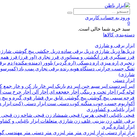
ورود به حساب کاربری
0
سبد خرید شما خالی است.
دسته‌بندی کالاها
ابزار برقی و شارژی
دریل‌ها
دریل شارژی
دریل برقی ساده
دریل چکشی
پیچ گوشتی شارژ
فرز سنگبری
فرز انگشتی و مینیاتوری
فرز نجاری (اور فرز)
فرز همه 
زنجیری
اره میزی
اره دیسکی (اره گردبر)
بلوور (دمنده-مکنده)
دم بر
تفنگ چسب حرارتی
دستگاه هویه
رنده برقی نجاری
پمپ باد (کمپرسور
شارژی)
ابزار دستی
انبر
انبردست
انبر سیم چین
انبر دم باریک
انبر خار باز کن و خار جمع 
لوله گیر)
آچار تخت و رینگی
آچار جغجغه ای
آچار آلن
آچار چرخ
ست آچ
فرچه سیمی
پیچ‌ گوشتی
پیچ گوشتی عایق برق فشار قوی
گیره و پیچ
آکواریوم
چسب چوب
منگنه کوب دستی
ست ابزار دستی (کیت ابزار 
ابزار باغبانی و کشاورزی
قیچی باغبانی (قیچی هرس)
قیچی شمشاد زن
قیچی شاخه زن
قیچی 
برقی
علف زن بنزینی
علف زن شارژی
متعلقات ابزار باغبانی و کشا
ابزار اندازه گیری
تراز
تراز دستی
تراز لیزری
متر
متر لیزری
متر دستی
متر مهندسی
گون