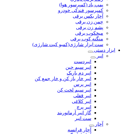
پمپ باد (کمپرسور هوا)
کمپرسور فندکی خودرو
آچار بکس برقی
چمن زن برقی
پشم زن برقی
میخکوب برقی
منگنه کوب برقی
ست ابزار شارژی(کمبو کیت شارژی)
ابزار دستی
انبر
انبردست
انبر سیم چین
انبر دم باریک
انبر خار باز کن و خار جمع کن
انبر پرس
انبر سیم لخت کن
انبر قفلی
انبر کلاغی
انبر پرچ
گاز انبر آرماتوربند
ست انبر
آچار
آچار فرانسه