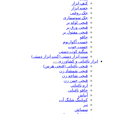
کیف ابزار
جعبه ابزار
جک روغنی
جک سوسماری
قیچی لوله بر
قیچی ورق بر
قیچی مفتول بر
چاقو
چسب آکواریوم
چسب چوب
منگنه کوب دستی
ست ابزار دستی (کیت ابزار دستی)
ابزار باغبانی و کشاورزی
قیچی باغبانی (قیچی هرس)
قیچی شمشاد زن
قیچی شاخه زن
قیچی چمن زن
اره باغبانی
چاقو باغبانی
آبپاش
کوپلینگ شلنگ آب
تبر
سمپاش