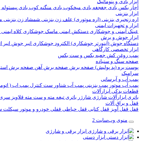
ابزار بادی و پنوماتیک
آچار بکس بادی
جغجغه بادی
میخکوب بادی
منگنه کوب بادی
پیستوله 
ابزار بنزینی
اره زنجیری بنزینی (اره موتوری)
علف زن بنزینی
شمشاد زن بنزینی
م
ابزار و تجهیزات ایمنی
عینک ایمنی و جوشکاری
دستکش ایمنی
ماسک جوشکاری
کلاه ایمنی
ابزار جوش و برش
دستگاه جوش (اینورتر جوشکاری)
الکترود جوشکاری
انبر جوش
انبر 
ابزار تخصصی کارگاهی
پمپ روغن کش
جعبه بکس و ست بکس
صفحه سنگ و سنباده
پوست بره (پد پولیش)
صفحه برش‌
صفحه برش‌ آهن
صفحه برش‌ است
سرامیک
پمپ آب و آبرسانی
پمپ آب
موتور پمپ بنزینی
پمپ آب شناور
ست کنترل پمپ اب ( اتوم
قطعات یدکی ابزارآلات
باتری ابزارآلات شارژی
شارژر باتری
تیغه
مته و ست مته
قلاویز
سری 
قفل و یراق آلات
قفل
قفل آویز
قفل کتابی
قفل حیاطی
قفلی خودرو و موتور سیکلت
س
منوی وب‌سایت 2
ابزار برقی و شارژی
ابزار دستی