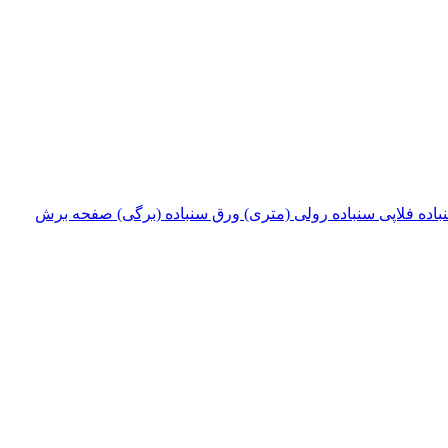
باده فلاپی
سنباده رولی (متری)
ورق سنباده (برگی)
صفحه برش‌