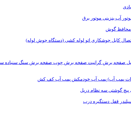
بادی
وتور آب بنزینی
موتور برق
محافظ گوش
اتصال
کابل جوشکاری
اتو لوله کشی (دستگاه جوش لوله)
یل
صفحه برش‌ گرانیت
صفحه برش چوب
صفحه برش‌ سنگ
سنباده
سن
ات پمپ آب)
پمپ آب خودمکش
پمپ آب کف کش
پیچ گوشتی
سه نظام دریل
یلندر قفل
دستگیره درب