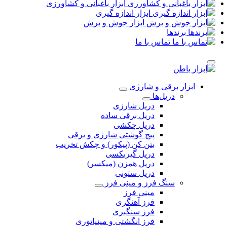
ابزار باغبانی و کشاورزی
ابزار اندازه گیری
ابزار جوش و برش
برندها
تماس با ما
ابزار برقی و شارژی
دریل‌ها
دریل شارژی
دریل برقی ساده
دریل چکشی
پیچ گوشتی شارژی و برقی
بتن کن (پیکور) و چکش تخریب
دریل گیربکسی
دریل همزن (میکسر)
دریل ستونی
سنگ فرز و مینی فرز
مینی فرز
فرز آهنگری
فرز سنگبری
فرز انگشتی و مینیاتوری