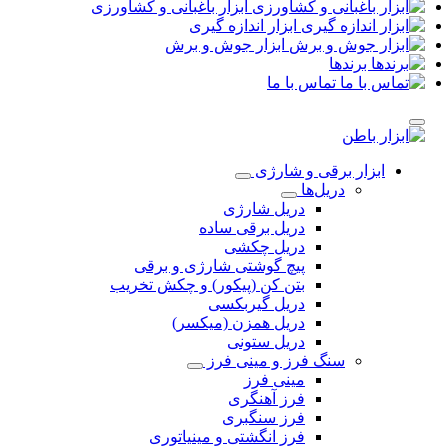
ابزار باغبانی و کشاورزی
ابزار اندازه گیری
ابزار جوش و برش
برندها
تماس با ما
ابزار برقی و شارژی
دریل‌ها
دریل شارژی
دریل برقی ساده
دریل چکشی
پیچ گوشتی شارژی و برقی
بتن کن (پیکور) و چکش تخریب
دریل گیربکسی
دریل همزن (میکسر)
دریل ستونی
سنگ فرز و مینی فرز
مینی فرز
فرز آهنگری
فرز سنگبری
فرز انگشتی و مینیاتوری