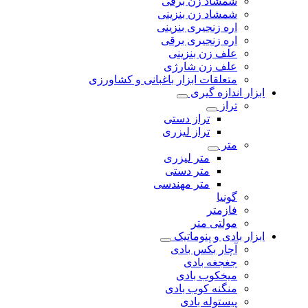
شمشاد زن برقی
شمشاد زن بنزینی
اره زنجیری بنزینی
اره زنجیری برقی
علف زن بنزینی
علف زن شارژی
متعلقات ابزار باغبانی و کشاورزی
ابزار اندازه گیری
تراز
تراز دستی
تراز لیزری
متر
متر لیزری
متر دستی
متر مهندسی
گونیا
فازمتر
مولتی متر
ابزار بادی و پنوماتیک
آچار بکس بادی
جغجغه بادی
میخکوب بادی
منگنه کوب بادی
پیستوله بادی