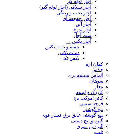
آچار لوله گیر
آچار شلاقی (آچار لوله گیر)
آچار تخت و رینگی
آچار جغجغه ای
آچار آلن
آچار چرخ
ست آچار
آچار بکس
جعبه و ست بکس
دسته بکس
بکس تکی
کمان اره
چکش
الماس شیشه بری
سوهان
مغار
کاردک و لیسه
کاتر (موکت بر)
فرچه سیمی
پیچ‌ گوشتی
پیچ گوشتی عایق برق فشار قوی
گیره و پیچ دستی
گیره رو میزی
تلمبه