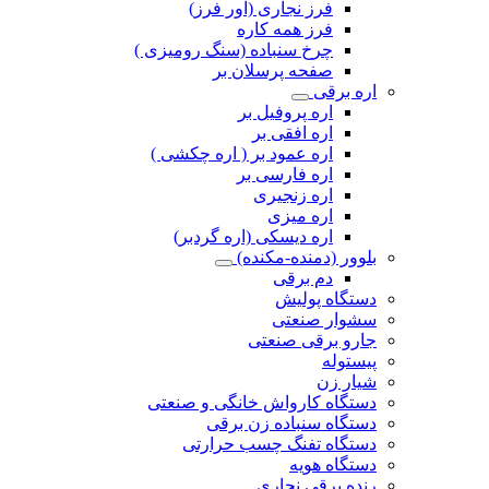
فرز نجاری (اور فرز)
فرز همه کاره
چرخ سنباده (سنگ رومیزی )
صفحه پرسلان بر
اره برقی
اره پروفیل بر
اره افقی بر
اره عمود بر ( اره چکشی )
اره فارسی بر
اره زنجیری
اره میزی
اره دیسکی (اره گردبر)
بلوور (دمنده-مکنده)
دم برقی
دستگاه پولیش
سشوار صنعتی
جارو برقی صنعتی
پیستوله
شیار زن
دستگاه کارواش خانگی و صنعتی
دستگاه سنباده زن برقی
دستگاه تفنگ چسب حرارتی
دستگاه هویه
رنده برقی نجاری