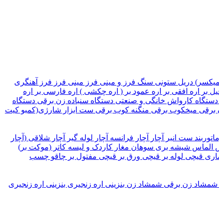
میکسر)
دریل ستونی
سنگ فرز و مینی فرز
مینی فرز
فرز آهنگری
یل بر
اره افقی بر
اره عمود بر ( اره چکشی )
اره فارسی بر
اره
دستگاه کارواش خانگی و صنعتی
دستگاه سنباده زن برقی
دستگاه
 برقی
میخکوب برقی
منگنه کوب برقی
ست ابزار شارژی(کمبو کیت
ماتوربند
ست انبر
آچار
آچار فرانسه
آچار لوله گیر
آچار شلاقی (آچار
الماس شیشه بری
سوهان
مغار
کاردک و لیسه
کاتر (موکت بر)
اری
قیچی لوله بر
قیچی ورق بر
قیچی مفتول بر
چاقو
چسب
شمشاد زن برقی
شمشاد زن بنزینی
اره زنجیری بنزینی
اره زنجیری