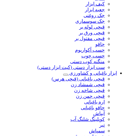
کیف ابزار
جعبه ابزار
جک روغنی
جک سوسماری
قیچی لوله بر
قیچی ورق بر
قیچی مفتول بر
چاقو
چسب آکواریوم
چسب چوب
منگنه کوب دستی
ست ابزار دستی (کیت ابزار دستی)
ابزار باغبانی و کشاورزی
قیچی باغبانی (قیچی هرس)
قیچی شمشاد زن
قیچی شاخه زن
قیچی چمن زن
اره باغبانی
چاقو باغبانی
آبپاش
کوپلینگ شلنگ آب
تبر
سمپاش