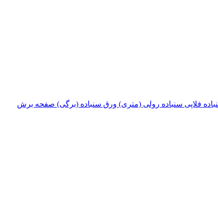
باده فلاپی
سنباده رولی (متری)
ورق سنباده (برگی)
صفحه برش‌