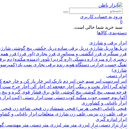
ورود به حساب کاربری
0
سبد خرید شما خالی است.
دسته‌بندی کالاها
ابزار برقی و شارژی
دریل‌ها
دریل شارژی
دریل برقی ساده
دریل چکشی
پیچ گوشتی شارژ
فرز سنگبری
فرز انگشتی و مینیاتوری
فرز نجاری (اور فرز)
فرز همه 
زنجیری
اره میزی
اره دیسکی (اره گردبر)
بلوور (دمنده-مکنده)
دم بر
تفنگ چسب حرارتی
دستگاه هویه
رنده برقی نجاری
پمپ باد (کمپرسور
شارژی)
ابزار دستی
انبر
انبردست
انبر سیم چین
انبر دم باریک
انبر خار باز کن و خار جمع 
لوله گیر)
آچار تخت و رینگی
آچار جغجغه ای
آچار آلن
آچار چرخ
ست آچ
فرچه سیمی
پیچ‌ گوشتی
پیچ گوشتی عایق برق فشار قوی
گیره و پیچ
آکواریوم
چسب چوب
منگنه کوب دستی
ست ابزار دستی (کیت ابزار 
ابزار باغبانی و کشاورزی
قیچی باغبانی (قیچی هرس)
قیچی شمشاد زن
قیچی شاخه زن
قیچی 
برقی
علف زن بنزینی
علف زن شارژی
متعلقات ابزار باغبانی و کشا
ابزار اندازه گیری
تراز
تراز دستی
تراز لیزری
متر
متر لیزری
متر دستی
متر مهندسی
گون