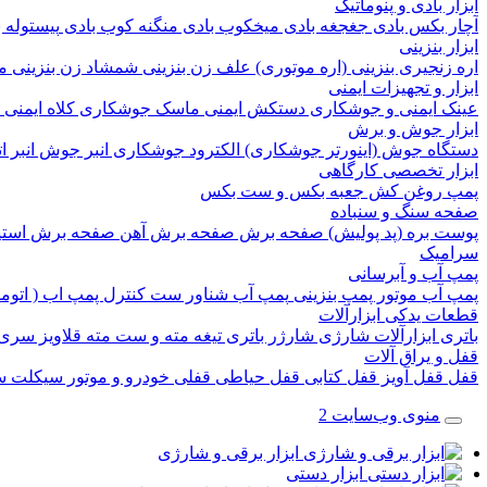
ابزار بادی و پنوماتیک
آچار بکس بادی
جغجغه بادی
میخکوب بادی
منگنه کوب بادی
پیستوله 
ابزار بنزینی
اره زنجیری بنزینی (اره موتوری)
علف زن بنزینی
شمشاد زن بنزینی
م
ابزار و تجهیزات ایمنی
عینک ایمنی و جوشکاری
دستکش ایمنی
ماسک جوشکاری
کلاه ایمنی
ابزار جوش و برش
دستگاه جوش (اینورتر جوشکاری)
الکترود جوشکاری
انبر جوش
انبر 
ابزار تخصصی کارگاهی
پمپ روغن کش
جعبه بکس و ست بکس
صفحه سنگ و سنباده
پوست بره (پد پولیش)
صفحه برش‌
صفحه برش‌ آهن
صفحه برش‌ است
سرامیک
پمپ آب و آبرسانی
پمپ آب
موتور پمپ بنزینی
پمپ آب شناور
ست کنترل پمپ اب ( اتوم
قطعات یدکی ابزارآلات
باتری ابزارآلات شارژی
شارژر باتری
تیغه
مته و ست مته
قلاویز
سری 
قفل و یراق آلات
قفل
قفل آویز
قفل کتابی
قفل حیاطی
قفلی خودرو و موتور سیکلت
س
منوی وب‌سایت 2
ابزار برقی و شارژی
ابزار دستی