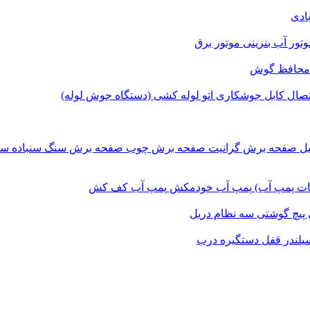
بادی
وتور آب بنزینی
موتور برق
محافظ گوش
اتصال
کابل جوشکاری
اتو لوله کشی (دستگاه جوش لوله)
یل
صفحه برش‌ گرانیت
صفحه برش چوب
صفحه برش‌ سنگ
سنباده
سن
ات پمپ آب)
پمپ آب خودمکش
پمپ آب کف کش
پیچ گوشتی
سه نظام دریل
یلندر قفل
دستگیره درب