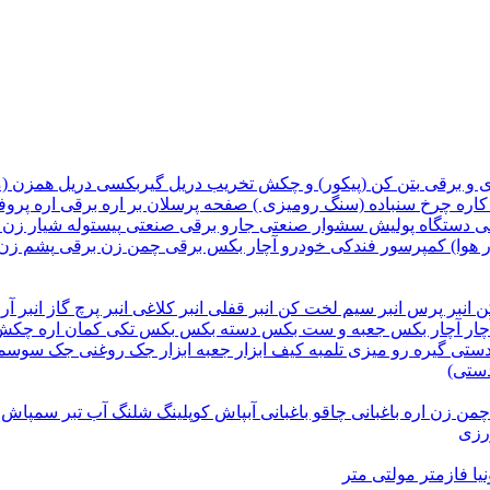
ی و برقی
بتن کن (پیکور) و چکش تخریب
دریل گیربکسی
دریل همزن (
کاره
چرخ سنباده (سنگ رومیزی )
صفحه پرسلان بر
اره برقی
اره پروف
قی
دستگاه پولیش
سشوار صنعتی
جارو برقی صنعتی
پیستوله
شیار زن
 هوا)
کمپرسور فندکی خودرو
آچار بکس برقی
چمن زن برقی
پشم زن
کن
انبر پرس
انبر سیم لخت کن
انبر قفلی
انبر کلاغی
انبر پرچ
گاز انبر آر
ار
آچار بکس
جعبه و ست بکس
دسته بکس
بکس تکی
کمان اره
چکش
 دستی
گیره رو میزی
تلمبه
کیف ابزار
جعبه ابزار
جک روغنی
جک سوسم
دستی)
چمن زن
اره باغبانی
چاقو باغبانی
آبپاش
کوپلینگ شلنگ آب
تبر
سمپاش
ورزی
یا
فازمتر
مولتی متر