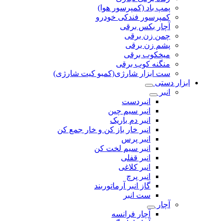
پمپ باد (کمپرسور هوا)
کمپرسور فندکی خودرو
آچار بکس برقی
چمن زن برقی
پشم زن برقی
میخکوب برقی
منگنه کوب برقی
ست ابزار شارژی(کمبو کیت شارژی)
ابزار دستی
انبر
انبردست
انبر سیم چین
انبر دم باریک
انبر خار باز کن و خار جمع کن
انبر پرس
انبر سیم لخت کن
انبر قفلی
انبر کلاغی
انبر پرچ
گاز انبر آرماتوربند
ست انبر
آچار
آچار فرانسه