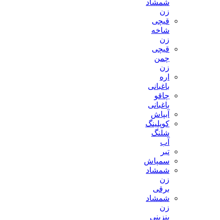
شمشاد
زن
قیچی
شاخه
زن
قیچی
چمن
زن
اره
باغبانی
چاقو
باغبانی
آبپاش
کوپلینگ
شلنگ
آب
تبر
سمپاش
شمشاد
زن
برقی
شمشاد
زن
بنزینی