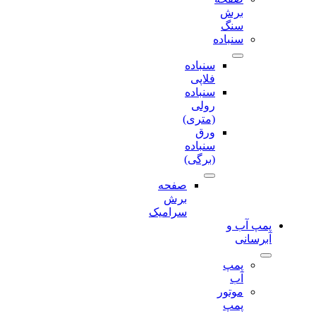
برش‌
سنگ
سنباده
سنباده
فلاپی
سنباده
رولی
(متری)
ورق
سنباده
(برگی)
صفحه
برش‌
سرامیک
پمپ آب و
آبرسانی
پمپ
آب
موتور
پمپ