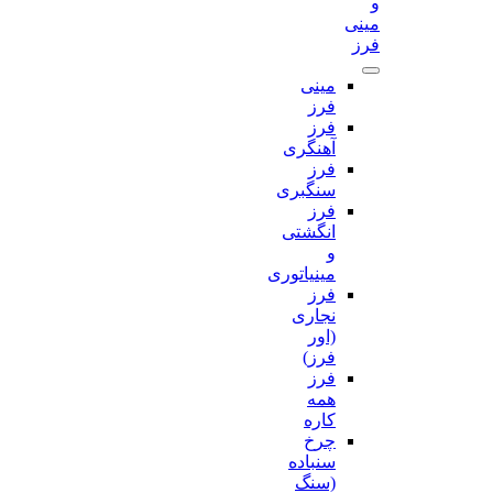
و
مینی
فرز
مینی
فرز
فرز
آهنگری
فرز
سنگبری
فرز
انگشتی
و
مینیاتوری
فرز
نجاری
(اور
فرز)
فرز
همه
کاره
چرخ
سنباده
(سنگ