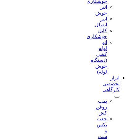
جوشکاری
انبر
جوش
انبر
اتصال
کابل
جوشکاری
اتو
لوله
کشی
(دستگاه
جوش
لوله)
ابزار
تخصصی
کارگاهی
پمپ
روغن
کش
جعبه
بکس
و
ست