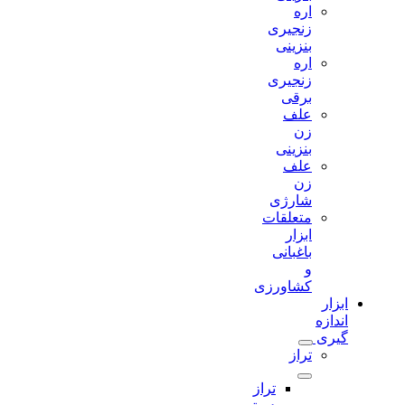
اره
زنجیری
بنزینی
اره
زنجیری
برقی
علف
زن
بنزینی
علف
زن
شارژی
متعلقات
ابزار
باغبانی
و
کشاورزی
ابزار
اندازه
گیری
تراز
تراز