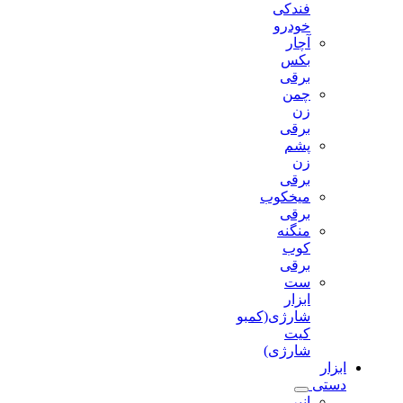
فندکی
خودرو
آچار
بکس
برقی
چمن
زن
برقی
پشم
زن
برقی
میخکوب
برقی
منگنه
کوب
برقی
ست
ابزار
شارژی(کمبو
کیت
شارژی)
ابزار
دستی
انبر