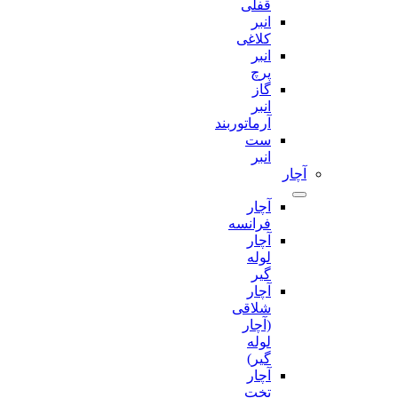
قفلی
انبر
کلاغی
انبر
پرچ
گاز
انبر
آرماتوربند
ست
انبر
آچار
آچار
فرانسه
آچار
لوله
گیر
آچار
شلاقی
(آچار
لوله
گیر)
آچار
تخت