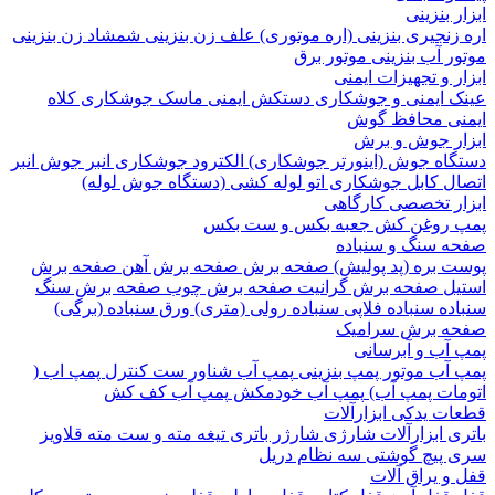
 بنزینی
نجیری بنزینی (اره موتوری)
علف زن بنزینی
شمشاد زن بنزینی
 آب بنزینی
موتور برق
 و تجهیزات ایمنی
 ایمنی و جوشکاری
دستکش ایمنی
ماسک جوشکاری
کلاه
ی
محافظ گوش
ر جوش و برش
اه جوش (اینورتر جوشکاری)
الکترود جوشکاری
انبر جوش
انبر
ل
کابل جوشکاری
اتو لوله کشی (دستگاه جوش لوله)
ر تخصصی کارگاهی
روغن کش
جعبه بکس و ست بکس
 سنگ و سنباده
 بره (پد پولیش)
صفحه برش‌
صفحه برش‌ آهن
صفحه برش‌
ل
صفحه برش‌ گرانیت
صفحه برش چوب
صفحه برش‌ سنگ
ده
سنباده فلاپی
سنباده رولی (متری)
ورق سنباده (برگی)
 برش‌ سرامیک
آب و آبرسانی
آب
موتور پمپ بنزینی
پمپ آب شناور
ست کنترل پمپ اب (
ات پمپ آب)
پمپ آب خودمکش
پمپ آب کف کش
ت یدکی ابزارآلات
 ابزارآلات شارژی
شارژر باتری
تیغه
مته و ست مته
قلاویز
پیچ گوشتی
سه نظام دریل
 یراق آلات