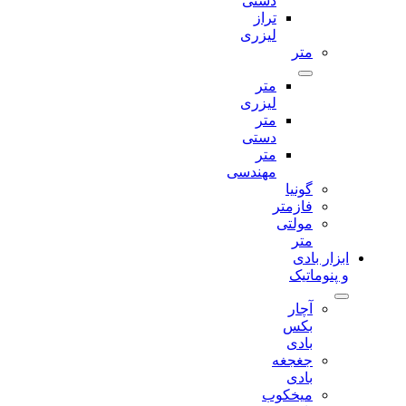
دستی
تراز
لیزری
متر
متر
لیزری
متر
دستی
متر
مهندسی
گونیا
فازمتر
مولتی
متر
ابزار بادی
و پنوماتیک
آچار
بکس
بادی
جغجغه
بادی
میخکوب