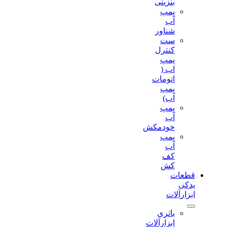
بنزینی
پمپ
آب
شناور
ست
کنترل
پمپ
اب (
اتومات
پمپ
آب)
پمپ
آب
خودمکش
پمپ
آب
کف
کش
قطعات
یدکی
ابزارآلات
باتری
ابزارآلات