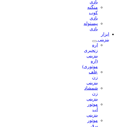
بادی
منگنه
کوب
بادی
پیستوله
بادی
ابزار
بنزینی
اره
زنجیری
بنزینی
(اره
موتوری)
علف
زن
بنزینی
شمشاد
زن
بنزینی
موتور
آب
بنزینی
موتور
برق