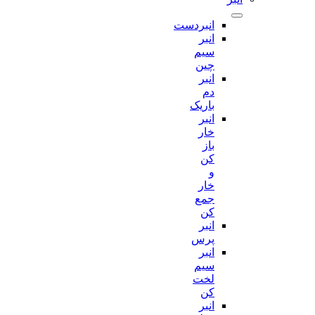
انبردست
انبر
سیم
چین
انبر
دم
باریک
انبر
خار
باز
کن
و
خار
جمع
کن
انبر
پرس
انبر
سیم
لخت
کن
انبر