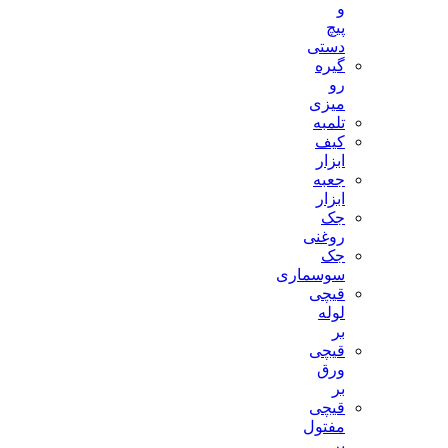
و
پیچ
دستی
گیره
رو
میزی
تلمبه
کیف
ابزار
جعبه
ابزار
جک
روغنی
جک
سوسماری
قیچی
لوله
بر
قیچی
ورق
بر
قیچی
مفتول
بر