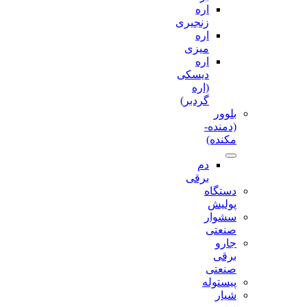
اره
زنجیری
اره
میزی
اره
دیسکی
(اره
گردبر)
بلوور
(دمنده-
مکنده)
دم
برقی
دستگاه
پولیش
سشوار
صنعتی
جارو
برقی
صنعتی
پیستوله
شیار