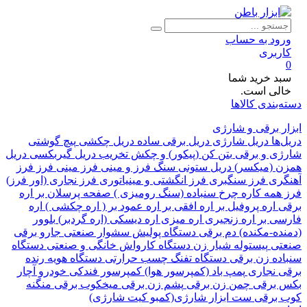
ود به حساب
ربری
د خرید شما
لی است.
بندی کالاها
 برقی و شارژی
ها
دریل شارژی
دریل برقی ساده
دریل چکشی
پیچ گوشتی
ی و برقی
بتن کن (پیکور) و چکش تخریب
دریل گیربکسی
دریل
 (میکسر)
دریل ستونی
سنگ فرز و مینی فرز
مینی فرز
فرز
ری
فرز سنگبری
فرز انگشتی و مینیاتوری
فرز نجاری (اور فرز)
همه کاره
چرخ سنباده (سنگ رومیزی )
صفحه پرسلان بر
اره
اره پروفیل بر
اره افقی بر
اره عمود بر ( اره چکشی )
اره
ی بر
اره زنجیری
اره میزی
اره دیسکی (اره گردبر)
بلوور
ده-مکنده)
دم برقی
دستگاه پولیش
سشوار صنعتی
جارو برقی
تی
پیستوله
شیار زن
دستگاه کارواش خانگی و صنعتی
دستگاه
ده زن برقی
دستگاه تفنگ چسب حرارتی
دستگاه هویه
رنده
 نجاری
پمپ باد (کمپرسور هوا)
کمپرسور فندکی خودرو
آچار
برقی
چمن زن برقی
پشم زن برقی
میخکوب برقی
منگنه
برقی
ست ابزار شارژی(کمبو کیت شارژی)