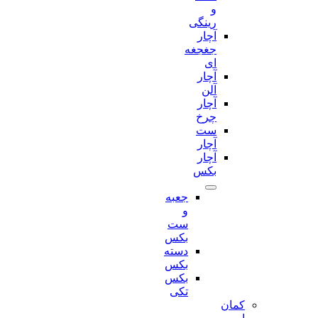
و
رینگی
آچار
جغجغه
ای
آچار
آلن
آچار
چرخ
ست
آچار
آچار
بکس
جعبه
و
ست
بکس
دسته
بکس
بکس
تکی
کمان