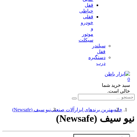
قفل
حیاطی
قفلی
خودرو
و
موتور
سیکلت
سیلندر
قفل
دستگیره
درب
د خرید شما
لی است.
خانه
بهترین برندهای ابزارآلات صنعتی
نیو سیف (Newsafe)
سیف (Newsafe)