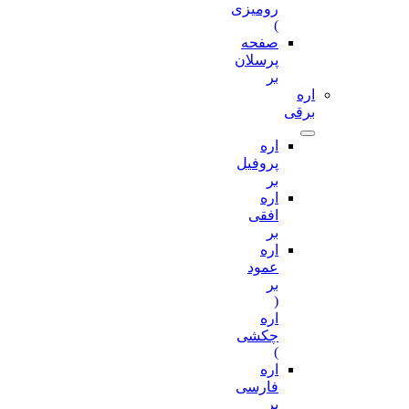
رومیزی
)
صفحه
پرسلان
بر
اره
برقی
اره
پروفیل
بر
اره
افقی
بر
اره
عمود
بر
(
اره
چکشی
)
اره
فارسی
بر