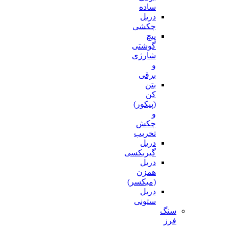
ساده
دریل
چکشی
پیچ
گوشتی
شارژی
و
برقی
بتن
کن
(پیکور)
و
چکش
تخریب
دریل
گیربکسی
دریل
همزن
(میکسر)
دریل
ستونی
سنگ
فرز