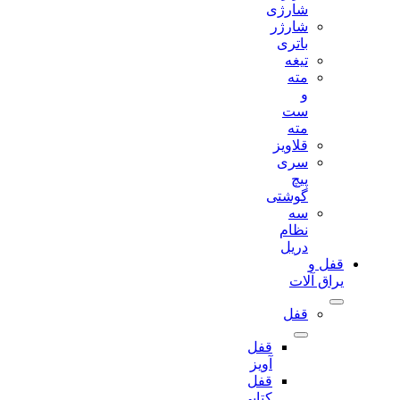
شارژی
شارژر
باتری
تیغه
مته
و
ست
مته
قلاویز
سری
پیچ
گوشتی
سه
نظام
دریل
قفل و
یراق آلات
قفل
قفل
آویز
قفل
کتابی