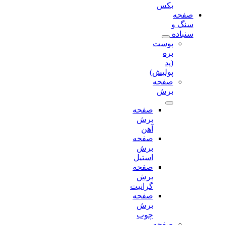
بکس
صفحه
سنگ و
سنباده
پوست
بره
(پد
پولیش)
صفحه
برش‌
صفحه
برش‌
آهن
صفحه
برش‌
استیل
صفحه
برش‌
گرانیت
صفحه
برش
چوب
صفحه