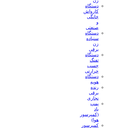
زن
دستگاه
کارواش
خانگی
و
صنعتی
دستگاه
سنباده
زن
برقی
دستگاه
تفنگ
چسب
حرارتی
دستگاه
هویه
رنده
برقی
نجاری
پمپ
باد
(کمپرسور
هوا)
کمپرسور