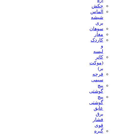
اره
چکش
الماس
شیشه
بری
سوهان
مغار
کاردک
و
لیسه
کاتر
(موکت
بر)
فرچه
سیمی
پیچ‌
گوشتی
پیچ
گوشتی
عایق
برق
فشار
قوی
گیره