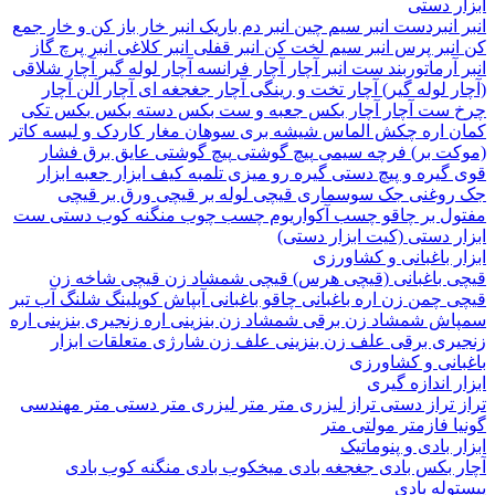
 دستی
نبردست
انبر سیم چین
انبر دم باریک
انبر خار باز کن و خار جمع
نبر پرس
انبر سیم لخت کن
انبر قفلی
انبر کلاغی
انبر پرچ
گاز
آرماتوربند
ست انبر
آچار
آچار فرانسه
آچار لوله گیر
آچار شلاقی
 لوله گیر)
آچار تخت و رینگی
آچار جغجغه ای
آچار آلن
آچار
ست آچار
آچار بکس
جعبه و ست بکس
دسته بکس
بکس تکی
 اره
چکش
الماس شیشه بری
سوهان
مغار
کاردک و لیسه
کاتر
ت بر)
فرچه سیمی
پیچ‌ گوشتی
پیچ گوشتی عایق برق فشار
گیره و پیچ دستی
گیره رو میزی
تلمبه
کیف ابزار
جعبه ابزار
وغنی
جک سوسماری
قیچی لوله بر
قیچی ورق بر
قیچی
ل بر
چاقو
چسب آکواریوم
چسب چوب
منگنه کوب دستی
ست
 دستی (کیت ابزار دستی)
 باغبانی و کشاورزی
 باغبانی (قیچی هرس)
قیچی شمشاد زن
قیچی شاخه زن
 چمن زن
اره باغبانی
چاقو باغبانی
آبپاش
کوپلینگ شلنگ آب
تبر
اش
شمشاد زن برقی
شمشاد زن بنزینی
اره زنجیری بنزینی
اره
ری برقی
علف زن بنزینی
علف زن شارژی
متعلقات ابزار
انی و کشاورزی
 اندازه گیری
تراز دستی
تراز لیزری
متر
متر لیزری
متر دستی
متر مهندسی
فازمتر
مولتی متر
 بادی و پنوماتیک
 بکس بادی
جغجغه بادی
میخکوب بادی
منگنه کوب بادی
له بادی