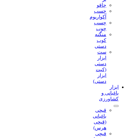
چاقو
چسب
آکواریوم
چسب
چوب
منگنه
کوب
دستی
ست
ابزار
دستی
(کیت
ابزار
دستی)
ابزار
باغبانی و
کشاورزی
قیچی
باغبانی
(قیچی
هرس)
قیچی