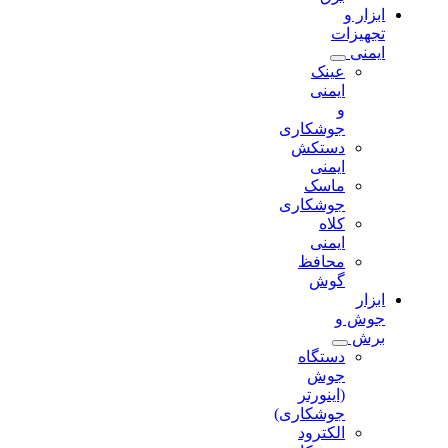
ابزار و
تجهیزات
ایمنی
عینک
ایمنی
و
جوشکاری
دستکش
ایمنی
ماسک
جوشکاری
کلاه
ایمنی
محافظ
گوش
ابزار
جوش و
برش
دستگاه
جوش
(اینورتر
جوشکاری)
الکترود