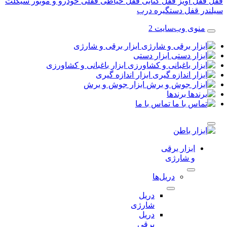
قفل آویز
قفل کتابی
قفل حیاطی
قفلی خودرو و موتور سیکلت
در قفل
دستگیره درب
منوی وب‌سایت 2
ابزار برقی و شارژی
ابزار دستی
ابزار باغبانی و کشاورزی
ابزار اندازه گیری
ابزار جوش و برش
برندها
تماس با ما
ابزار برقی
و شارژی
دریل‌ها
دریل
شارژی
دریل
برقی