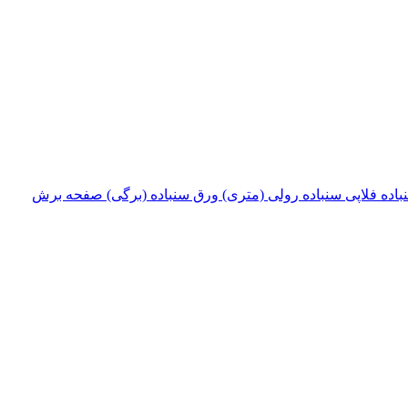
باده فلاپی
سنباده رولی (متری)
ورق سنباده (برگی)
صفحه برش‌