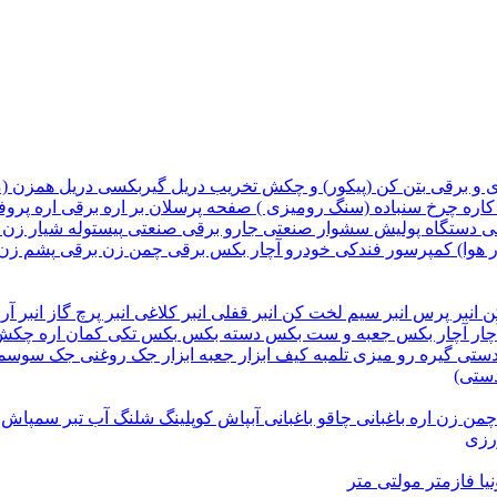
ی و برقی
بتن کن (پیکور) و چکش تخریب
دریل گیربکسی
دریل همزن (
کاره
چرخ سنباده (سنگ رومیزی )
صفحه پرسلان بر
اره برقی
اره پروف
قی
دستگاه پولیش
سشوار صنعتی
جارو برقی صنعتی
پیستوله
شیار زن
 هوا)
کمپرسور فندکی خودرو
آچار بکس برقی
چمن زن برقی
پشم زن
کن
انبر پرس
انبر سیم لخت کن
انبر قفلی
انبر کلاغی
انبر پرچ
گاز انبر آر
ار
آچار بکس
جعبه و ست بکس
دسته بکس
بکس تکی
کمان اره
چکش
 دستی
گیره رو میزی
تلمبه
کیف ابزار
جعبه ابزار
جک روغنی
جک سوسم
دستی)
چمن زن
اره باغبانی
چاقو باغبانی
آبپاش
کوپلینگ شلنگ آب
تبر
سمپاش
ورزی
یا
فازمتر
مولتی متر