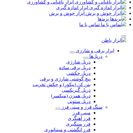
ابزار باغبانی و کشاورزی
ابزار اندازه گیری
ابزار جوش و برش
برندها
تماس با ما
ابزار برقی و شارژی
دریل‌ها
دریل شارژی
دریل برقی ساده
دریل چکشی
پیچ گوشتی شارژی و برقی
بتن کن (پیکور) و چکش تخریب
دریل گیربکسی
دریل همزن (میکسر)
دریل ستونی
سنگ فرز و مینی فرز
مینی فرز
فرز آهنگری
فرز سنگبری
فرز انگشتی و مینیاتوری