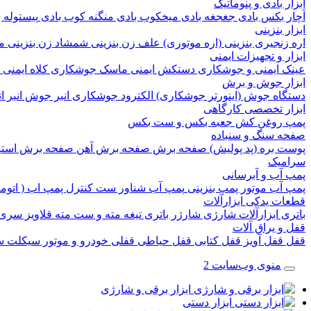
ابزار بادی و پنوماتیک
آچار بکس بادی
جغجغه بادی
میخکوب بادی
منگنه کوب بادی
پیستوله 
ابزار بنزینی
اره زنجیری بنزینی (اره موتوری)
علف زن بنزینی
شمشاد زن بنزینی
م
ابزار و تجهیزات ایمنی
عینک ایمنی و جوشکاری
دستکش ایمنی
ماسک جوشکاری
کلاه ایمنی
ابزار جوش و برش
دستگاه جوش (اینورتر جوشکاری)
الکترود جوشکاری
انبر جوش
انبر 
ابزار تخصصی کارگاهی
پمپ روغن کش
جعبه بکس و ست بکس
صفحه سنگ و سنباده
پوست بره (پد پولیش)
صفحه برش‌
صفحه برش‌ آهن
صفحه برش‌ است
سرامیک
پمپ آب و آبرسانی
پمپ آب
موتور پمپ بنزینی
پمپ آب شناور
ست کنترل پمپ اب ( اتوم
قطعات یدکی ابزارآلات
باتری ابزارآلات شارژی
شارژر باتری
تیغه
مته و ست مته
قلاویز
سری 
قفل و یراق آلات
قفل
قفل آویز
قفل کتابی
قفل حیاطی
قفلی خودرو و موتور سیکلت
س
منوی وب‌سایت 2
ابزار برقی و شارژی
ابزار دستی