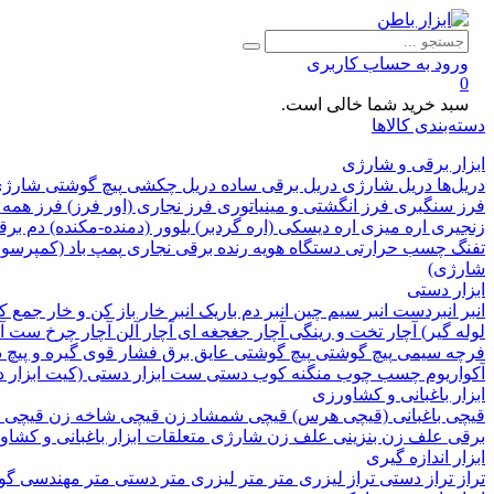
ورود به حساب کاربری
0
سبد خرید شما خالی است.
دسته‌بندی کالاها
ابزار برقی و شارژی
دریل‌ها
دریل شارژی
دریل برقی ساده
دریل چکشی
پیچ گوشتی شارژ
فرز سنگبری
فرز انگشتی و مینیاتوری
فرز نجاری (اور فرز)
فرز همه 
زنجیری
اره میزی
اره دیسکی (اره گردبر)
بلوور (دمنده-مکنده)
دم بر
تفنگ چسب حرارتی
دستگاه هویه
رنده برقی نجاری
پمپ باد (کمپرسور
شارژی)
ابزار دستی
انبر
انبردست
انبر سیم چین
انبر دم باریک
انبر خار باز کن و خار جمع 
لوله گیر)
آچار تخت و رینگی
آچار جغجغه ای
آچار آلن
آچار چرخ
ست آچ
فرچه سیمی
پیچ‌ گوشتی
پیچ گوشتی عایق برق فشار قوی
گیره و پیچ
آکواریوم
چسب چوب
منگنه کوب دستی
ست ابزار دستی (کیت ابزار 
ابزار باغبانی و کشاورزی
قیچی باغبانی (قیچی هرس)
قیچی شمشاد زن
قیچی شاخه زن
قیچی 
برقی
علف زن بنزینی
علف زن شارژی
متعلقات ابزار باغبانی و کشا
ابزار اندازه گیری
تراز
تراز دستی
تراز لیزری
متر
متر لیزری
متر دستی
متر مهندسی
گون