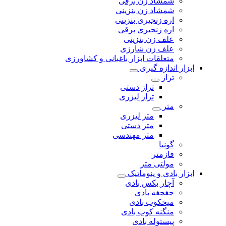
شمشاد زن برقی
شمشاد زن بنزینی
اره زنجیری بنزینی
اره زنجیری برقی
علف زن بنزینی
علف زن شارژی
متعلقات ابزار باغبانی و کشاورزی
ابزار اندازه گیری
تراز
تراز دستی
تراز لیزری
متر
متر لیزری
متر دستی
متر مهندسی
گونیا
فازمتر
مولتی متر
ابزار بادی و پنوماتیک
آچار بکس بادی
جغجغه بادی
میخکوب بادی
منگنه کوب بادی
پیستوله بادی