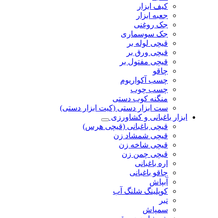
کیف ابزار
جعبه ابزار
جک روغنی
جک سوسماری
قیچی لوله بر
قیچی ورق بر
قیچی مفتول بر
چاقو
چسب آکواریوم
چسب چوب
منگنه کوب دستی
ست ابزار دستی (کیت ابزار دستی)
ابزار باغبانی و کشاورزی
قیچی باغبانی (قیچی هرس)
قیچی شمشاد زن
قیچی شاخه زن
قیچی چمن زن
اره باغبانی
چاقو باغبانی
آبپاش
کوپلینگ شلنگ آب
تبر
سمپاش