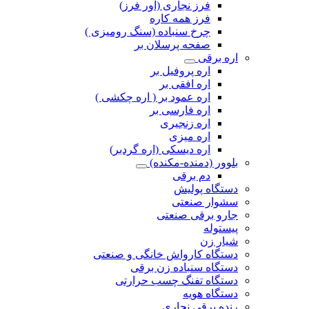
فرز نجاری (اور فرز)
فرز همه کاره
چرخ سنباده (سنگ رومیزی )
صفحه پرسلان بر
اره برقی
اره پروفیل بر
اره افقی بر
اره عمود بر ( اره چکشی )
اره فارسی بر
اره زنجیری
اره میزی
اره دیسکی (اره گردبر)
بلوور (دمنده-مکنده)
دم برقی
دستگاه پولیش
سشوار صنعتی
جارو برقی صنعتی
پیستوله
شیار زن
دستگاه کارواش خانگی و صنعتی
دستگاه سنباده زن برقی
دستگاه تفنگ چسب حرارتی
دستگاه هویه
رنده برقی نجاری