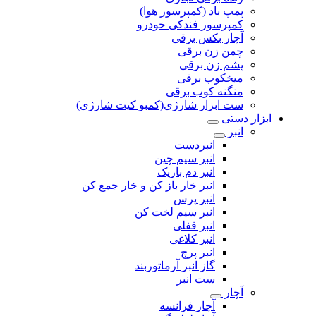
پمپ باد (کمپرسور هوا)
کمپرسور فندکی خودرو
آچار بکس برقی
چمن زن برقی
پشم زن برقی
میخکوب برقی
منگنه کوب برقی
ست ابزار شارژی(کمبو کیت شارژی)
ابزار دستی
انبر
انبردست
انبر سیم چین
انبر دم باریک
انبر خار باز کن و خار جمع کن
انبر پرس
انبر سیم لخت کن
انبر قفلی
انبر کلاغی
انبر پرچ
گاز انبر آرماتوربند
ست انبر
آچار
آچار فرانسه