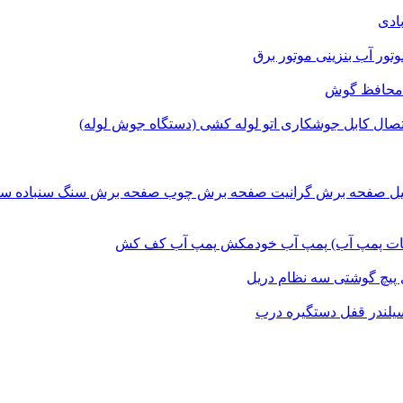
بادی
وتور آب بنزینی
موتور برق
محافظ گوش
اتصال
کابل جوشکاری
اتو لوله کشی (دستگاه جوش لوله)
یل
صفحه برش‌ گرانیت
صفحه برش چوب
صفحه برش‌ سنگ
سنباده
سن
ات پمپ آب)
پمپ آب خودمکش
پمپ آب کف کش
پیچ گوشتی
سه نظام دریل
یلندر قفل
دستگیره درب