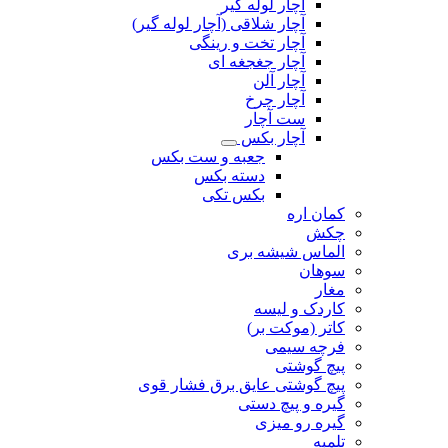
آچار لوله گیر
آچار شلاقی (آچار لوله گیر)
آچار تخت و رینگی
آچار جغجغه ای
آچار آلن
آچار چرخ
ست آچار
آچار بکس
جعبه و ست بکس
دسته بکس
بکس تکی
کمان اره
چکش
الماس شیشه بری
سوهان
مغار
کاردک و لیسه
کاتر (موکت بر)
فرچه سیمی
پیچ‌ گوشتی
پیچ گوشتی عایق برق فشار قوی
گیره و پیچ دستی
گیره رو میزی
تلمبه