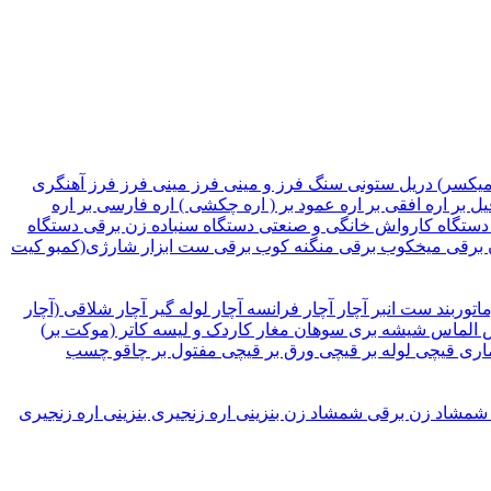
میکسر)
دریل ستونی
سنگ فرز و مینی فرز
مینی فرز
فرز آهنگری
یل بر
اره افقی بر
اره عمود بر ( اره چکشی )
اره فارسی بر
اره
دستگاه کارواش خانگی و صنعتی
دستگاه سنباده زن برقی
دستگاه
 برقی
میخکوب برقی
منگنه کوب برقی
ست ابزار شارژی(کمبو کیت
ماتوربند
ست انبر
آچار
آچار فرانسه
آچار لوله گیر
آچار شلاقی (آچار
الماس شیشه بری
سوهان
مغار
کاردک و لیسه
کاتر (موکت بر)
اری
قیچی لوله بر
قیچی ورق بر
قیچی مفتول بر
چاقو
چسب
شمشاد زن برقی
شمشاد زن بنزینی
اره زنجیری بنزینی
اره زنجیری