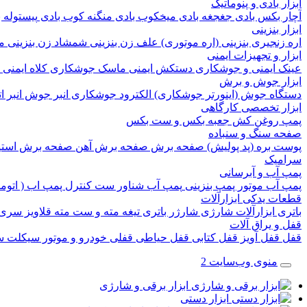
ابزار بادی و پنوماتیک
آچار بکس بادی
جغجغه بادی
میخکوب بادی
منگنه کوب بادی
پیستوله 
ابزار بنزینی
اره زنجیری بنزینی (اره موتوری)
علف زن بنزینی
شمشاد زن بنزینی
م
ابزار و تجهیزات ایمنی
عینک ایمنی و جوشکاری
دستکش ایمنی
ماسک جوشکاری
کلاه ایمنی
ابزار جوش و برش
دستگاه جوش (اینورتر جوشکاری)
الکترود جوشکاری
انبر جوش
انبر 
ابزار تخصصی کارگاهی
پمپ روغن کش
جعبه بکس و ست بکس
صفحه سنگ و سنباده
پوست بره (پد پولیش)
صفحه برش‌
صفحه برش‌ آهن
صفحه برش‌ است
سرامیک
پمپ آب و آبرسانی
پمپ آب
موتور پمپ بنزینی
پمپ آب شناور
ست کنترل پمپ اب ( اتوم
قطعات یدکی ابزارآلات
باتری ابزارآلات شارژی
شارژر باتری
تیغه
مته و ست مته
قلاویز
سری 
قفل و یراق آلات
قفل
قفل آویز
قفل کتابی
قفل حیاطی
قفلی خودرو و موتور سیکلت
س
منوی وب‌سایت 2
ابزار برقی و شارژی
ابزار دستی