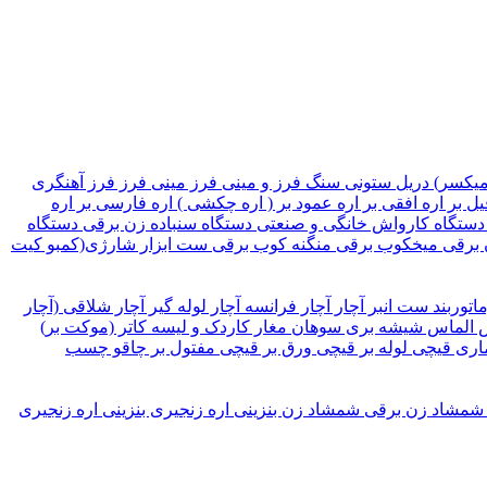
میکسر)
دریل ستونی
سنگ فرز و مینی فرز
مینی فرز
فرز آهنگری
یل بر
اره افقی بر
اره عمود بر ( اره چکشی )
اره فارسی بر
اره
دستگاه کارواش خانگی و صنعتی
دستگاه سنباده زن برقی
دستگاه
 برقی
میخکوب برقی
منگنه کوب برقی
ست ابزار شارژی(کمبو کیت
ماتوربند
ست انبر
آچار
آچار فرانسه
آچار لوله گیر
آچار شلاقی (آچار
الماس شیشه بری
سوهان
مغار
کاردک و لیسه
کاتر (موکت بر)
اری
قیچی لوله بر
قیچی ورق بر
قیچی مفتول بر
چاقو
چسب
شمشاد زن برقی
شمشاد زن بنزینی
اره زنجیری بنزینی
اره زنجیری