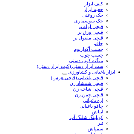
کیف ابزار
جعبه ابزار
جک روغنی
جک سوسماری
قیچی لوله بر
قیچی ورق بر
قیچی مفتول بر
چاقو
چسب آکواریوم
چسب چوب
منگنه کوب دستی
ست ابزار دستی (کیت ابزار دستی)
ابزار باغبانی و کشاورزی
قیچی باغبانی (قیچی هرس)
قیچی شمشاد زن
قیچی شاخه زن
قیچی چمن زن
اره باغبانی
چاقو باغبانی
آبپاش
کوپلینگ شلنگ آب
تبر
سمپاش