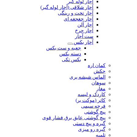
آچار لوله گیر
آچار شلاقی (آچار لوله گیر)
آچار تخت و رینگی
آچار جغجغه ای
آچار آلن
آچار چرخ
ست آچار
آچار بکس
جعبه و ست بکس
دسته بکس
بکس تکی
کمان اره
چکش
الماس شیشه بری
سوهان
مغار
کاردک و لیسه
کاتر (موکت بر)
فرچه سیمی
پیچ‌ گوشتی
پیچ گوشتی عایق برق فشار قوی
گیره و پیچ دستی
گیره رو میزی
تلمبه