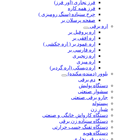
فرز نجاری (اور فرز)
فرز همه کاره
چرخ سنباده (سنگ رومیزی )
صفحه پرسلان بر
اره برقی
اره پروفیل بر
اره افقی بر
اره عمود بر ( اره چکشی )
اره فارسی بر
اره زنجیری
اره میزی
اره دیسکی (اره گردبر)
بلوور (دمنده-مکنده)
دم برقی
دستگاه پولیش
سشوار صنعتی
جارو برقی صنعتی
پیستوله
شیار زن
دستگاه کارواش خانگی و صنعتی
دستگاه سنباده زن برقی
دستگاه تفنگ چسب حرارتی
دستگاه هویه
رنده برقی نجاری