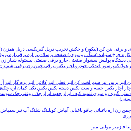
ی و برقی
بتن کن (پیکور) و چکش تخریب
دریل گیربکسی
دریل همزن (
کاره
چرخ سنباده (سنگ رومیزی )
صفحه پرسلان بر
اره برقی
اره پروف
قی
دستگاه پولیش
سشوار صنعتی
جارو برقی صنعتی
پیستوله
شیار زن
 هوا)
کمپرسور فندکی خودرو
آچار بکس برقی
چمن زن برقی
پشم زن
کن
انبر پرس
انبر سیم لخت کن
انبر قفلی
انبر کلاغی
انبر پرچ
گاز انبر آر
ار
آچار بکس
جعبه و ست بکس
دسته بکس
بکس تکی
کمان اره
چکش
 دستی
گیره رو میزی
تلمبه
کیف ابزار
جعبه ابزار
جک روغنی
جک سوسم
دستی)
چمن زن
اره باغبانی
چاقو باغبانی
آبپاش
کوپلینگ شلنگ آب
تبر
سمپاش
ورزی
یا
فازمتر
مولتی متر