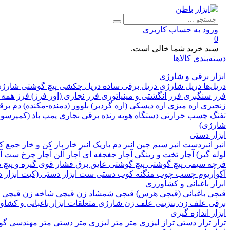
ورود به حساب کاربری
0
سبد خرید شما خالی است.
دسته‌بندی کالاها
ابزار برقی و شارژی
دریل‌ها
دریل شارژی
دریل برقی ساده
دریل چکشی
پیچ گوشتی شارژ
فرز سنگبری
فرز انگشتی و مینیاتوری
فرز نجاری (اور فرز)
فرز همه 
زنجیری
اره میزی
اره دیسکی (اره گردبر)
بلوور (دمنده-مکنده)
دم بر
تفنگ چسب حرارتی
دستگاه هویه
رنده برقی نجاری
پمپ باد (کمپرسور
شارژی)
ابزار دستی
انبر
انبردست
انبر سیم چین
انبر دم باریک
انبر خار باز کن و خار جمع 
لوله گیر)
آچار تخت و رینگی
آچار جغجغه ای
آچار آلن
آچار چرخ
ست آچ
فرچه سیمی
پیچ‌ گوشتی
پیچ گوشتی عایق برق فشار قوی
گیره و پیچ
آکواریوم
چسب چوب
منگنه کوب دستی
ست ابزار دستی (کیت ابزار 
ابزار باغبانی و کشاورزی
قیچی باغبانی (قیچی هرس)
قیچی شمشاد زن
قیچی شاخه زن
قیچی 
برقی
علف زن بنزینی
علف زن شارژی
متعلقات ابزار باغبانی و کشا
ابزار اندازه گیری
تراز
تراز دستی
تراز لیزری
متر
متر لیزری
متر دستی
متر مهندسی
گون