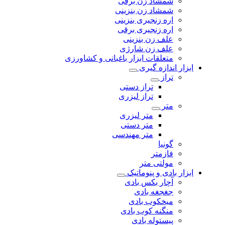
شمشاد زن برقی
شمشاد زن بنزینی
اره زنجیری بنزینی
اره زنجیری برقی
علف زن بنزینی
علف زن شارژی
متعلقات ابزار باغبانی و کشاورزی
ابزار اندازه گیری
تراز
تراز دستی
تراز لیزری
متر
متر لیزری
متر دستی
متر مهندسی
گونیا
فازمتر
مولتی متر
ابزار بادی و پنوماتیک
آچار بکس بادی
جغجغه بادی
میخکوب بادی
منگنه کوب بادی
پیستوله بادی