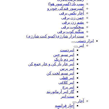
پمپ باد (کمپرسور هوا)
کمپرسور فندکی خودرو
آچار بکس برقی
چمن زن برقی
پشم زن برقی
میخکوب برقی
منگنه کوب برقی
ست ابزار شارژی(کمبو کیت شارژی)
ابزار دستی
انبر
انبردست
انبر سیم چین
انبر دم باریک
انبر خار باز کن و خار جمع کن
انبر پرس
انبر سیم لخت کن
انبر قفلی
انبر کلاغی
انبر پرچ
گاز انبر آرماتوربند
ست انبر
آچار
آچار فرانسه