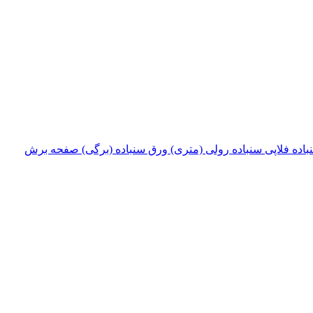
باده فلاپی
سنباده رولی (متری)
ورق سنباده (برگی)
صفحه برش‌