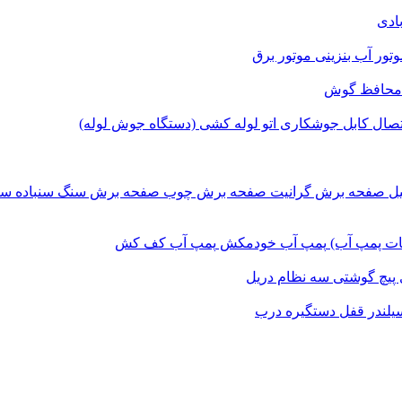
بادی
وتور آب بنزینی
موتور برق
محافظ گوش
اتصال
کابل جوشکاری
اتو لوله کشی (دستگاه جوش لوله)
یل
صفحه برش‌ گرانیت
صفحه برش چوب
صفحه برش‌ سنگ
سنباده
سن
ات پمپ آب)
پمپ آب خودمکش
پمپ آب کف کش
پیچ گوشتی
سه نظام دریل
یلندر قفل
دستگیره درب