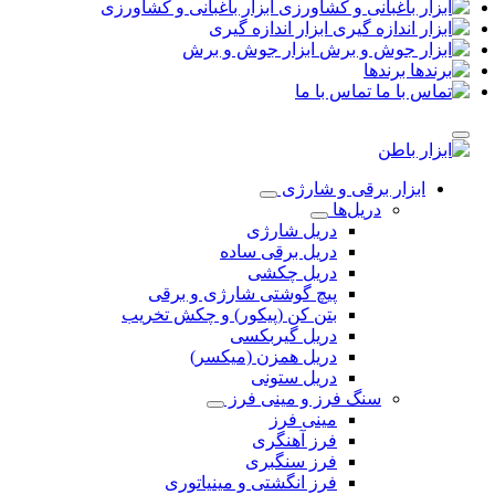
ابزار باغبانی و کشاورزی
ابزار اندازه گیری
ابزار جوش و برش
برندها
تماس با ما
ابزار برقی و شارژی
دریل‌ها
دریل شارژی
دریل برقی ساده
دریل چکشی
پیچ گوشتی شارژی و برقی
بتن کن (پیکور) و چکش تخریب
دریل گیربکسی
دریل همزن (میکسر)
دریل ستونی
سنگ فرز و مینی فرز
مینی فرز
فرز آهنگری
فرز سنگبری
فرز انگشتی و مینیاتوری