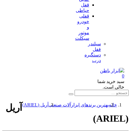
قفل
حیاطی
قفلی
خودرو
و
موتور
سیکلت
سیلندر
قفل
دستگیره
درب
د خرید شما
لی است.
خانه
بهترین برندهای ابزارآلات صنعتی
آریل (ARIEL)
آریل