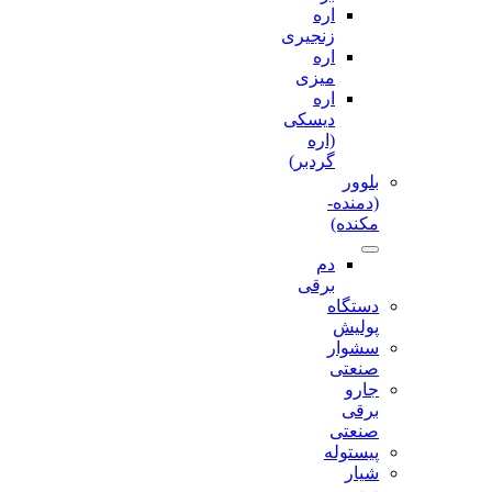
اره
زنجیری
اره
میزی
اره
دیسکی
(اره
گردبر)
بلوور
(دمنده-
مکنده)
دم
برقی
دستگاه
پولیش
سشوار
صنعتی
جارو
برقی
صنعتی
پیستوله
شیار