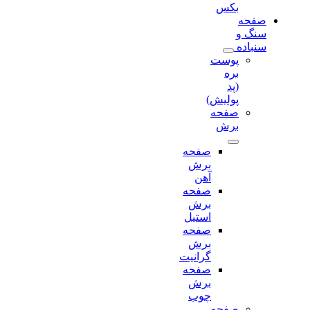
بکس
صفحه
سنگ و
سنباده
پوست
بره
(پد
پولیش)
صفحه
برش‌
صفحه
برش‌
آهن
صفحه
برش‌
استیل
صفحه
برش‌
گرانیت
صفحه
برش
چوب
صفحه