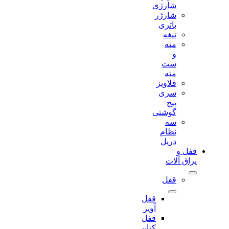
شارژی
شارژر
باتری
تیغه
مته
و
ست
مته
قلاویز
سری
پیچ
گوشتی
سه
نظام
دریل
قفل و
یراق آلات
قفل
قفل
آویز
قفل
کتابی