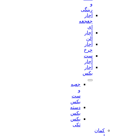
و
رینگی
آچار
جغجغه
ای
آچار
آلن
آچار
چرخ
ست
آچار
آچار
بکس
جعبه
و
ست
بکس
دسته
بکس
بکس
تکی
کمان