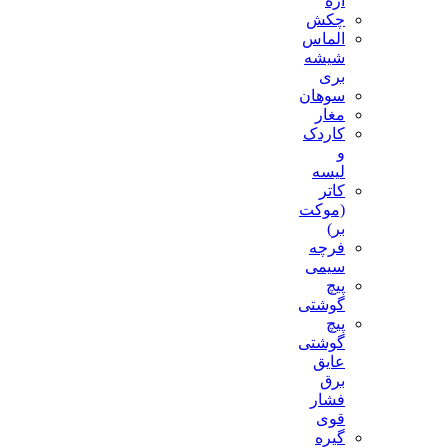
اره
چکش
الماس
شیشه
بری
سوهان
مغار
کاردک
و
لیسه
کاتر
(موکت
بر)
فرچه
سیمی
پیچ‌
گوشتی
پیچ
گوشتی
عایق
برق
فشار
قوی
گیره