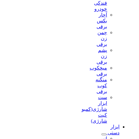
فندکی
خودرو
آچار
بکس
برقی
چمن
زن
برقی
پشم
زن
برقی
میخکوب
برقی
منگنه
کوب
برقی
ست
ابزار
شارژی(کمبو
کیت
شارژی)
ابزار
دستی
انبر