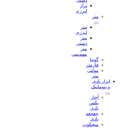
دستی
تراز
لیزری
متر
متر
لیزری
متر
دستی
متر
مهندسی
گونیا
فازمتر
مولتی
متر
ابزار بادی
و پنوماتیک
آچار
بکس
بادی
جغجغه
بادی
میخکوب