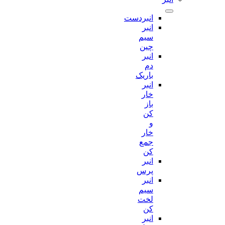
انبردست
انبر
سیم
چین
انبر
دم
باریک
انبر
خار
باز
کن
و
خار
جمع
کن
انبر
پرس
انبر
سیم
لخت
کن
انبر