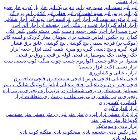
 دستی
نبردست
انبر سیم چین
انبر دم باریک
انبر خار باز کن و خار جمع
نبر پرس
انبر سیم لخت کن
انبر قفلی
انبر کلاغی
انبر پرچ
گاز
آرماتوربند
ست انبر
آچار
آچار فرانسه
آچار لوله گیر
آچار شلاقی
 لوله گیر)
آچار تخت و رینگی
آچار جغجغه ای
آچار آلن
آچار
ست آچار
آچار بکس
جعبه و ست بکس
دسته بکس
بکس تکی
 اره
چکش
الماس شیشه بری
سوهان
مغار
کاردک و لیسه
کاتر
ت بر)
فرچه سیمی
پیچ‌ گوشتی
پیچ گوشتی عایق برق فشار
گیره و پیچ دستی
گیره رو میزی
تلمبه
کیف ابزار
جعبه ابزار
وغنی
جک سوسماری
قیچی لوله بر
قیچی ورق بر
قیچی
ل بر
چاقو
چسب آکواریوم
چسب چوب
منگنه کوب دستی
ست
 دستی (کیت ابزار دستی)
 باغبانی و کشاورزی
 باغبانی (قیچی هرس)
قیچی شمشاد زن
قیچی شاخه زن
 چمن زن
اره باغبانی
چاقو باغبانی
آبپاش
کوپلینگ شلنگ آب
تبر
اش
شمشاد زن برقی
شمشاد زن بنزینی
اره زنجیری بنزینی
اره
ری برقی
علف زن بنزینی
علف زن شارژی
متعلقات ابزار
انی و کشاورزی
 اندازه گیری
تراز دستی
تراز لیزری
متر
متر لیزری
متر دستی
متر مهندسی
فازمتر
مولتی متر
 بادی و پنوماتیک
 بکس بادی
جغجغه بادی
میخکوب بادی
منگنه کوب بادی
له بادی