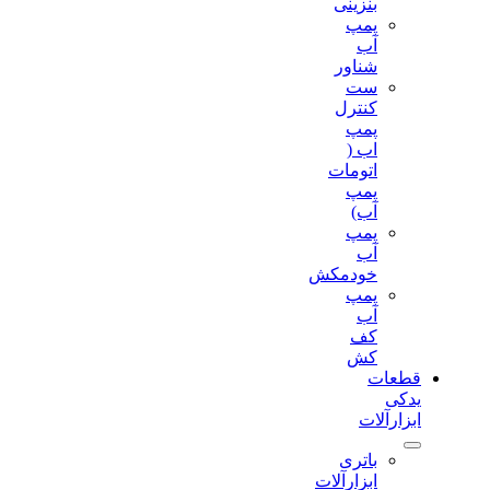
بنزینی
پمپ
آب
شناور
ست
کنترل
پمپ
اب (
اتومات
پمپ
آب)
پمپ
آب
خودمکش
پمپ
آب
کف
کش
قطعات
یدکی
ابزارآلات
باتری
ابزارآلات