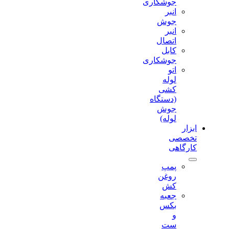
جوشکاری
انبر
جوش
انبر
اتصال
کابل
جوشکاری
اتو
لوله
کشی
(دستگاه
جوش
لوله)
ابزار
تخصصی
کارگاهی
پمپ
روغن
کش
جعبه
بکس
و
ست