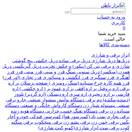
ود به حساب
ربری
د خرید شما
لی است.
بندی کالاها
 برقی و شارژی
ها
دریل شارژی
دریل برقی ساده
دریل چکشی
پیچ گوشتی
ی و برقی
بتن کن (پیکور) و چکش تخریب
دریل گیربکسی
دریل
 (میکسر)
دریل ستونی
سنگ فرز و مینی فرز
مینی فرز
فرز
ری
فرز سنگبری
فرز انگشتی و مینیاتوری
فرز نجاری (اور فرز)
همه کاره
چرخ سنباده (سنگ رومیزی )
صفحه پرسلان بر
اره
اره پروفیل بر
اره افقی بر
اره عمود بر ( اره چکشی )
اره
ی بر
اره زنجیری
اره میزی
اره دیسکی (اره گردبر)
بلوور
ده-مکنده)
دم برقی
دستگاه پولیش
سشوار صنعتی
جارو برقی
تی
پیستوله
شیار زن
دستگاه کارواش خانگی و صنعتی
دستگاه
ده زن برقی
دستگاه تفنگ چسب حرارتی
دستگاه هویه
رنده
 نجاری
پمپ باد (کمپرسور هوا)
کمپرسور فندکی خودرو
آچار
برقی
چمن زن برقی
پشم زن برقی
میخکوب برقی
منگنه
برقی
ست ابزار شارژی(کمبو کیت شارژی)