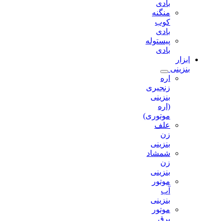
بادی
منگنه
کوب
بادی
پیستوله
بادی
ابزار
بنزینی
اره
زنجیری
بنزینی
(اره
موتوری)
علف
زن
بنزینی
شمشاد
زن
بنزینی
موتور
آب
بنزینی
موتور
برق