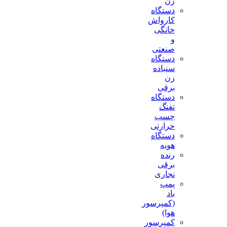
زن
دستگاه
کارواش
خانگی
و
صنعتی
دستگاه
سنباده
زن
برقی
دستگاه
تفنگ
چسب
حرارتی
دستگاه
هویه
رنده
برقی
نجاری
پمپ
باد
(کمپرسور
هوا)
کمپرسور