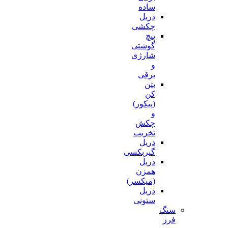
ساده
دریل
چکشی
پیچ
گوشتی
شارژی
و
برقی
بتن
کن
(پیکور)
و
چکش
تخریب
دریل
گیربکسی
دریل
همزن
(میکسر)
دریل
ستونی
سنگ
فرز