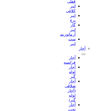
قفلی
انبر
کلاغی
انبر
پرچ
گاز
انبر
آرماتوربند
ست
انبر
آچار
آچار
فرانسه
آچار
لوله
گیر
آچار
شلاقی
(آچار
لوله
گیر)
آچار
تخت