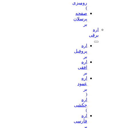
رومیزی
)
صفحه
پرسلان
بر
اره
برقی
اره
پروفیل
بر
اره
افقی
بر
اره
عمود
بر
(
اره
چکشی
)
اره
فارسی
بر