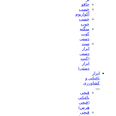
چاقو
چسب
آکواریوم
چسب
چوب
منگنه
کوب
دستی
ست
ابزار
دستی
(کیت
ابزار
دستی)
ابزار
باغبانی و
کشاورزی
قیچی
باغبانی
(قیچی
هرس)
قیچی