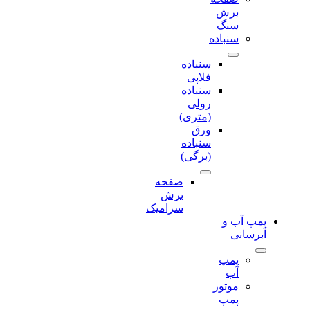
برش‌
سنگ
سنباده
سنباده
فلاپی
سنباده
رولی
(متری)
ورق
سنباده
(برگی)
صفحه
برش‌
سرامیک
پمپ آب و
آبرسانی
پمپ
آب
موتور
پمپ