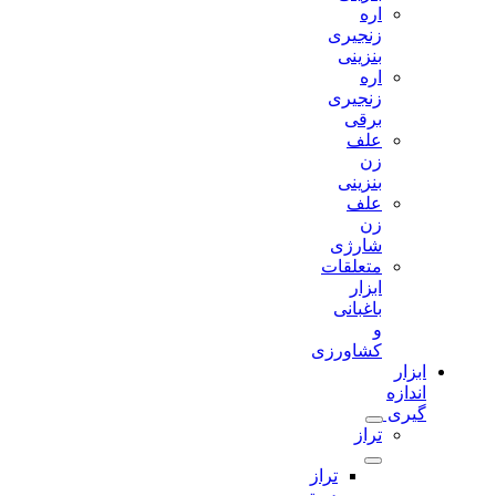
اره
زنجیری
بنزینی
اره
زنجیری
برقی
علف
زن
بنزینی
علف
زن
شارژی
متعلقات
ابزار
باغبانی
و
کشاورزی
ابزار
اندازه
گیری
تراز
تراز