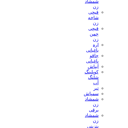
شمشاد
زن
قیچی
شاخه
زن
قیچی
چمن
زن
اره
باغبانی
چاقو
باغبانی
آبپاش
کوپلینگ
شلنگ
آب
تبر
سمپاش
شمشاد
زن
برقی
شمشاد
زن
بنزینی