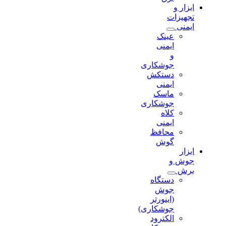
ابزار و
تجهیزات
ایمنی
عینک
ایمنی
و
جوشکاری
دستکش
ایمنی
ماسک
جوشکاری
کلاه
ایمنی
محافظ
گوش
ابزار
جوش و
برش
دستگاه
جوش
(اینورتر
جوشکاری)
الکترود