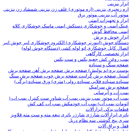
 بنزینی
نجیری بنزینی (اره موتوری)
علف زن بنزینی
شمشاد زن بنزینی
 آب بنزینی
موتور برق
 و تجهیزات ایمنی
 ایمنی و جوشکاری
دستکش ایمنی
ماسک جوشکاری
کلاه
ی
محافظ گوش
ر جوش و برش
اه جوش (اینورتر جوشکاری)
الکترود جوشکاری
انبر جوش
انبر
ل
کابل جوشکاری
اتو لوله کشی (دستگاه جوش لوله)
ر تخصصی کارگاهی
روغن کش
جعبه بکس و ست بکس
 سنگ و سنباده
 بره (پد پولیش)
صفحه برش‌
صفحه برش‌ آهن
صفحه برش‌
ل
صفحه برش‌ گرانیت
صفحه برش چوب
صفحه برش‌ سنگ
ده
سنباده فلاپی
سنباده رولی (متری)
ورق سنباده (برگی)
 برش‌ سرامیک
آب و آبرسانی
آب
موتور پمپ بنزینی
پمپ آب شناور
ست کنترل پمپ اب (
ات پمپ آب)
پمپ آب خودمکش
پمپ آب کف کش
ت یدکی ابزارآلات
 ابزارآلات شارژی
شارژر باتری
تیغه
مته و ست مته
قلاویز
پیچ گوشتی
سه نظام دریل
 یراق آلات