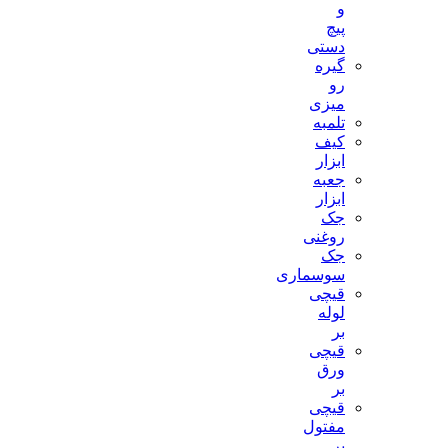
و
پیچ
دستی
گیره
رو
میزی
تلمبه
کیف
ابزار
جعبه
ابزار
جک
روغنی
جک
سوسماری
قیچی
لوله
بر
قیچی
ورق
بر
قیچی
مفتول
بر