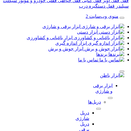
قفل آویز
قفل کتابی
قفل حیاطی
قفلی خودرو و موتور سیکلت
در قفل
دستگیره درب
منوی وب‌سایت 2
ابزار برقی و شارژی
ابزار دستی
ابزار باغبانی و کشاورزی
ابزار اندازه گیری
ابزار جوش و برش
برندها
تماس با ما
ابزار برقی
و شارژی
دریل‌ها
دریل
شارژی
دریل
برقی