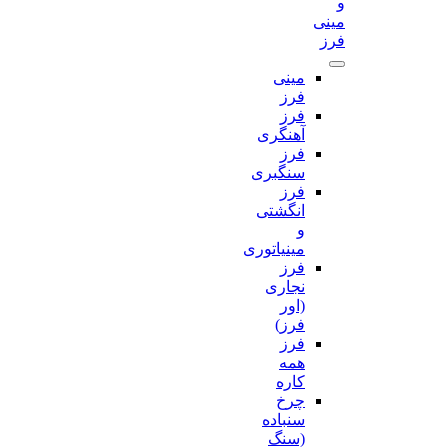
و
مینی
فرز
مینی
فرز
فرز
آهنگری
فرز
سنگبری
فرز
انگشتی
و
مینیاتوری
فرز
نجاری
(اور
فرز)
فرز
همه
کاره
چرخ
سنباده
(سنگ